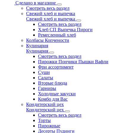
Сделано в магазине
Смотреть весь раздел
Свежий хлеб и выпечка
Свежий хлеб и выпечка
Смотреть весь раздел
Хлеб СП Выпечка Пироги
Ремесленный хлеб
Колбасы Копчености
Кулинария
Кулинария
Смотреть весь раздел
Пирожки Пончики Пышки Вафли
Фри ассортимент
Суши
Салаты
Вторые блюда
Гарниры
Холодные закуски
Комбо для Вас
Кондитерский цех
Кондитерский цех
Смотреть весь раздел
Торты
Пирожные
Десерты Пудинги