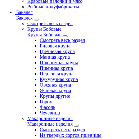
Крабовые палочки и мясо
Рыбные полуфабрикаты
Бакалея
Бакалея
Смотреть весь раздел
Крупы Бобовые
Крупы Бобовые
Смотреть весь раздел
Рисовая крупа
Гречневая крупа
Манная крупа
Пшеничная крупа
Пшённая крупа
Перловая крупа
Кукурузная крупа
Овсяная крупа
Ячневая крупа
Крупы другие
Горох
Фасоль
Чечевица
Макаронные изделия
Макаронные изделия
Смотреть весь раздел
Из твердых сортов пшеницы