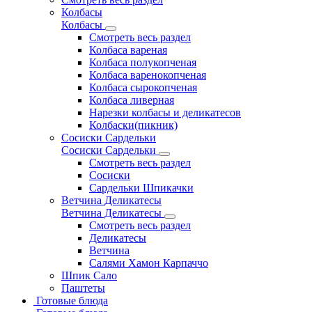
Колбасы
Колбасы
Смотреть весь раздел
Колбаса вареная
Колбаса полукопченая
Колбаса варенокопченая
Колбаса сырокопченая
Колбаса ливерная
Нарезки колбасы и деликатесов
Колбаски(пикник)
Сосиски Сардельки
Сосиски Сардельки
Смотреть весь раздел
Сосиски
Сардельки Шпикачки
Ветчина Деликатесы
Ветчина Деликатесы
Смотреть весь раздел
Деликатесы
Ветчина
Салями Хамон Карпаччо
Шпик Сало
Паштеты
Готовые блюда