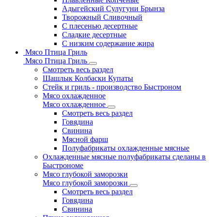
Адыгейский Сулугуни Брынза
Творожный Сливочный
С плесенью десертные
Сладкие десертные
С низким содержание жира
Мясо Птица Гриль
Мясо Птица Гриль
Смотреть весь раздел
Шашлык Колбаски Купаты
Стейк и гриль - производство Быстроном
Мясо охлажденное
Мясо охлажденное
Смотреть весь раздел
Говядина
Свинина
Мясной фарш
Полуфабрикаты охлажденные мясные
Охлажденные мясные полуфабрикаты сделаны в
Быстрономе
Мясо глубокой заморозки
Мясо глубокой заморозки
Смотреть весь раздел
Говядина
Свинина