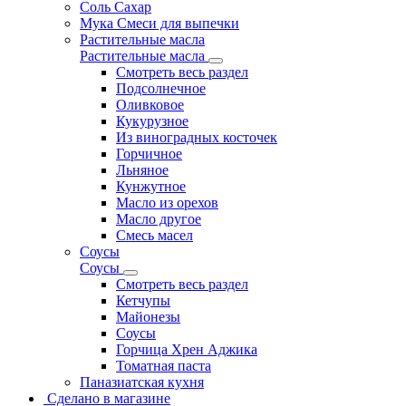
Соль Сахар
Мука Смеси для выпечки
Растительные масла
Растительные масла
Смотреть весь раздел
Подсолнечное
Оливковое
Кукурузное
Из виноградных косточек
Горчичное
Льняное
Кунжутное
Масло из орехов
Масло другое
Смесь масел
Соусы
Соусы
Смотреть весь раздел
Кетчупы
Майонезы
Соусы
Горчица Хрен Аджика
Томатная паста
Паназиатская кухня
Сделано в магазине