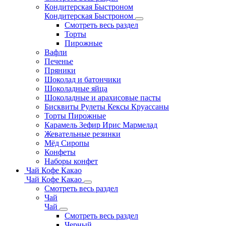
Кондитерская Быстроном
Кондитерская Быстроном
Смотреть весь раздел
Торты
Пирожные
Вафли
Печенье
Пряники
Шоколад и батончики
Шоколадные яйца
Шоколадные и арахисовые пасты
Бисквиты Рулеты Кексы Круассаны
Торты Пирожные
Карамель Зефир Ирис Мармелад
Жевательные резинки
Мёд Сиропы
Конфеты
Наборы конфет
Чай Кофе Какао
Чай Кофе Какао
Смотреть весь раздел
Чай
Чай
Смотреть весь раздел
Черный