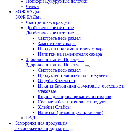
Попкорн Кукурузные палочки
Снеки
ЗОЖ БАДы
ЗОЖ БАДы
Смотреть весь раздел
Диабетическое питание
Диабетическое питание
Смотреть весь раздел
Заменители сахара
Продукты на заменителях сахара
Напитки на заменителях сахара
Здоровое питание Перекусы
Здоровое питание Перекусы
Смотреть весь раздел
Продукты и напитки для похудения
Отруби Клетчатка
Цукаты Батончики фруктовые, ореховые и
злаковые
Крупы для проращивания и отваров
Соевые и безглютеновые продукты
Хлебцы Слайсы
Напитки (цикорий, чай, кисели)
БАДы
Замороженная продукция
Замороженная продукция