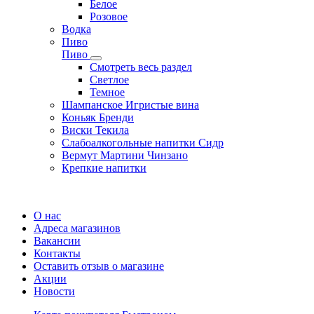
Белое
Розовое
Водка
Пиво
Пиво
Смотреть весь раздел
Cветлое
Темное
Шампанское Игристые вина
Коньяк Бренди
Виски Текила
Слабоалкогольные напитки Сидр
Вермут Мартини Чинзано
Крепкие напитки
Регистрация карты
О нас
Адреса магазинов
Вакансии
Контакты
Оставить отзыв о магазине
Акции
Новости