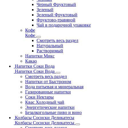
Черный Фруктовый
Зеленый
Зеленый Фруктовый
Фруктово-травяной
Чай в подарочной упаковке
Кофе
Кофе
Смотреть весь раздел
Натуральный
Растворимый
Напитки Микс
Какао
Напитки Соки Вода
Напитки Соки Вода
Смотреть весь раздел
Напитки от Быстроном
Вода питьевая и минеральная
Газированные напитки
Соки Нектары
Квас Холодный чай
Энергетические напитки
Безалкогольные пиво и вино
Колбасы Сосиски Деликатесы
Колбасы Сосиски Деликатесы
Смотреть весь раздел