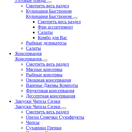
Готовые блюда
Смотреть весь раздел
Кулинария Быстроном
Кулинария Быстроном
Смотреть весь раздел
Фри ассортимент
Салаты
Комбо для Вас
Рыбные деликатесы
Салаты
Консервация
Консервация
Смотреть весь раздел
Мясные консервы
Рыбные консервы
Овощная консервация
Варенье Джемы Компоты
Фруктовая консервация
Дессертная консервация
Закуски Чипсы Снэки
Закуски Чипсы Снэки
Смотреть весь раздел
Орехи Семечки Сухофрукты
Чипсы
Сухарики Гренки