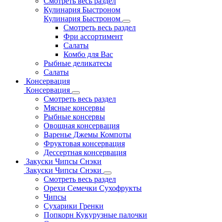
Смотреть весь раздел
Кулинария Быстроном
Кулинария Быстроном
Смотреть весь раздел
Фри ассортимент
Салаты
Комбо для Вас
Рыбные деликатесы
Салаты
Консервация
Консервация
Смотреть весь раздел
Мясные консервы
Рыбные консервы
Овощная консервация
Варенье Джемы Компоты
Фруктовая консервация
Дессертная консервация
Закуски Чипсы Снэки
Закуски Чипсы Снэки
Смотреть весь раздел
Орехи Семечки Сухофрукты
Чипсы
Сухарики Гренки
Попкорн Кукурузные палочки