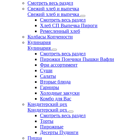
Смотреть весь раздел
Свежий хлеб и выпечка
Свежий хлеб и выпечка
Смотреть весь раздел
Хлеб СП Выпечка Пироги
Ремесленный хлеб
Колбасы Копчености
Кулинария
Кулинария
Смотреть весь раздел
Пирожки Пончики Пышки Вафли
Фри ассортимент
Суши
Салаты
Вторые блюда
Гарниры
Холодные закуски
Комбо для Вас
Кондитерский цех
Кондитерский цех
Смотреть весь раздел
Торты
Пирожные
Десерты Пудинги
Пицца