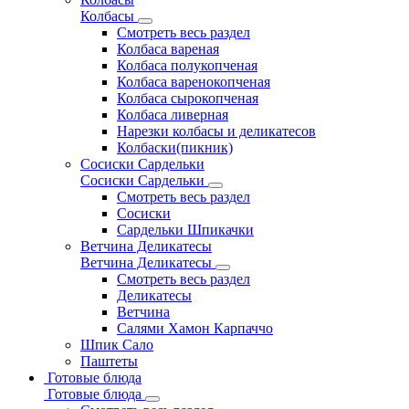
Колбасы
Смотреть весь раздел
Колбаса вареная
Колбаса полукопченая
Колбаса варенокопченая
Колбаса сырокопченая
Колбаса ливерная
Нарезки колбасы и деликатесов
Колбаски(пикник)
Сосиски Сардельки
Сосиски Сардельки
Смотреть весь раздел
Сосиски
Сардельки Шпикачки
Ветчина Деликатесы
Ветчина Деликатесы
Смотреть весь раздел
Деликатесы
Ветчина
Салями Хамон Карпаччо
Шпик Сало
Паштеты
Готовые блюда
Готовые блюда