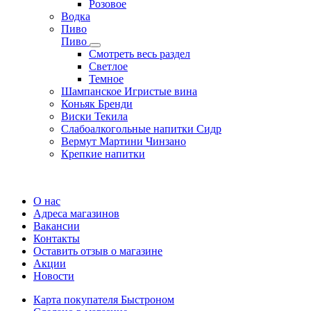
Розовое
Водка
Пиво
Пиво
Смотреть весь раздел
Cветлое
Темное
Шампанское Игристые вина
Коньяк Бренди
Виски Текила
Слабоалкогольные напитки Сидр
Вермут Мартини Чинзано
Крепкие напитки
Регистрация карты
О нас
Адреса магазинов
Вакансии
Контакты
Оставить отзыв о магазине
Акции
Новости
Карта покупателя Быстроном