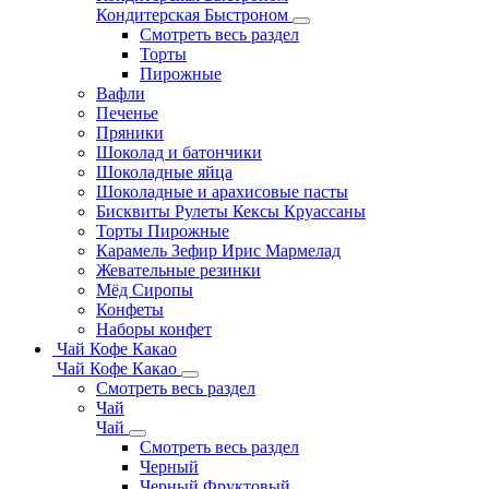
Кондитерская Быстроном
Смотреть весь раздел
Торты
Пирожные
Вафли
Печенье
Пряники
Шоколад и батончики
Шоколадные яйца
Шоколадные и арахисовые пасты
Бисквиты Рулеты Кексы Круассаны
Торты Пирожные
Карамель Зефир Ирис Мармелад
Жевательные резинки
Мёд Сиропы
Конфеты
Наборы конфет
Чай Кофе Какао
Чай Кофе Какао
Смотреть весь раздел
Чай
Чай
Смотреть весь раздел
Черный
Черный Фруктовый