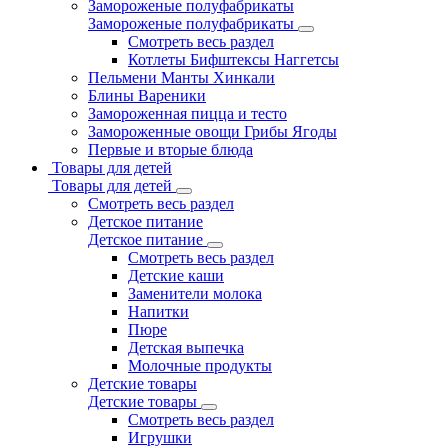
Замороженые полуфабрикаты
Замороженые полуфабрикаты
Смотреть весь раздел
Котлеты Бифштексы Наггетсы
Пельмени Манты Хинкали
Блины Вареники
Замороженная пицца и тесто
Замороженные овощи Грибы Ягоды
Первые и вторые блюда
Товары для детей
Товары для детей
Смотреть весь раздел
Детское питание
Детское питание
Смотреть весь раздел
Детские каши
Заменители молока
Напитки
Пюре
Детская выпечка
Молочные продукты
Детские товары
Детские товары
Смотреть весь раздел
Игрушки