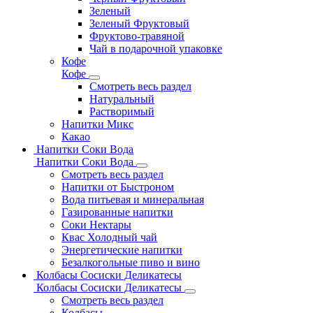
Зеленый
Зеленый Фруктовый
Фруктово-травяной
Чай в подарочной упаковке
Кофе
Кофе
Смотреть весь раздел
Натуральный
Растворимый
Напитки Микс
Какао
Напитки Соки Вода
Напитки Соки Вода
Смотреть весь раздел
Напитки от Быстроном
Вода питьевая и минеральная
Газированные напитки
Соки Нектары
Квас Холодный чай
Энергетические напитки
Безалкогольные пиво и вино
Колбасы Сосиски Деликатесы
Колбасы Сосиски Деликатесы
Смотреть весь раздел
Колбасы