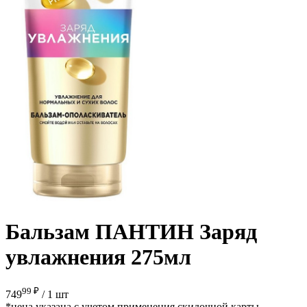
Бальзам ПАНТИН Заряд
увлажнения 275мл
99 ₽
749
/
1 шт
*цена указана с учетом применения скидочной карты