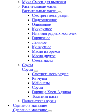
Мука Смеси для выпечки
Растительные масла
Растительные масла
Смотреть весь раздел
Подсолнечное
Оливковое
Кукурузное
Из виноградных косточек
Горчичное
Льняное
Кунжутное
Масло из орехов
Масло другое
Смесь масел
Соусы
Соусы
Смотреть весь раздел
Кетчупы
Майонезы
Соусы
Горчица Хрен Аджика
Томатная паста
Паназиатская кухня
Сделано в магазине
Сделано в магазине