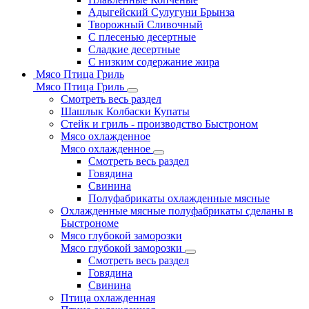
Адыгейский Сулугуни Брынза
Творожный Сливочный
С плесенью десертные
Сладкие десертные
С низким содержание жира
Мясо Птица Гриль
Мясо Птица Гриль
Смотреть весь раздел
Шашлык Колбаски Купаты
Стейк и гриль - производство Быстроном
Мясо охлажденное
Мясо охлажденное
Смотреть весь раздел
Говядина
Свинина
Полуфабрикаты охлажденные мясные
Охлажденные мясные полуфабрикаты сделаны в
Быстрономе
Мясо глубокой заморозки
Мясо глубокой заморозки
Смотреть весь раздел
Говядина
Свинина
Птица охлажденная