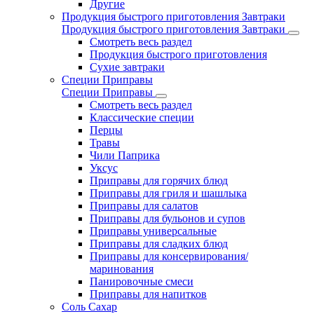
Другие
Продукция быстрого приготовления Завтраки
Продукция быстрого приготовления Завтраки
Смотреть весь раздел
Продукция быстрого приготовления
Сухие завтраки
Специи Приправы
Специи Приправы
Смотреть весь раздел
Классические специи
Перцы
Травы
Чили Паприка
Уксус
Приправы для горячих блюд
Приправы для гриля и шашлыка
Приправы для салатов
Приправы для бульонов и супов
Приправы универсальные
Приправы для сладких блюд
Приправы для консервирования/
маринования
Панировочные смеси
Приправы для напитков
Соль Сахар