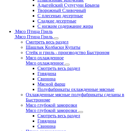
Адыгейский Сулугуни Брынза
Творожный Сливочный
С плесенью десертные
Сладкие десертные
С низким содержание жира
Мясо Птица Гриль
Мясо Птица Гриль
Смотреть весь раздел
Шашлык Колбаски Купаты
Стейк и гриль - производство Быстроном
Мясо охлажденное
Мясо охлажденное
Смотреть весь раздел
Говядина
Свинина
Мясной фарш
Полуфабрикаты охлажденные мясные
Охлажденные мясные полуфабрикаты сделаны в
Быстрономе
Мясо глубокой заморозки
Мясо глубокой заморозки
Смотреть весь раздел
Говядина
Свинина