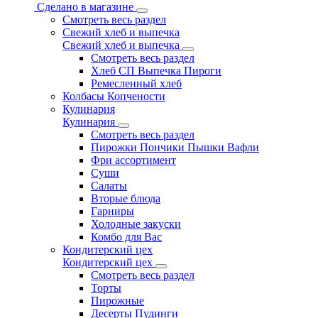
Сделано в магазине
Смотреть весь раздел
Свежий хлеб и выпечка
Свежий хлеб и выпечка
Смотреть весь раздел
Хлеб СП Выпечка Пироги
Ремесленный хлеб
Колбасы Копчености
Кулинария
Кулинария
Смотреть весь раздел
Пирожки Пончики Пышки Вафли
Фри ассортимент
Суши
Салаты
Вторые блюда
Гарниры
Холодные закуски
Комбо для Вас
Кондитерский цех
Кондитерский цех
Смотреть весь раздел
Торты
Пирожные
Десерты Пудинги