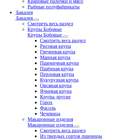
Крабовые палочки и мясо
Рыбные полуфабрикаты
Бакалея
Бакалея
Смотреть весь раздел
Крупы Бобовые
Крупы Бобовые
Смотреть весь раздел
Рисовая крупа
Гречневая крупа
Манная крупа
Пшеничная крупа
Пшённая крупа
Перловая крупа
Кукурузная крупа
Овсяная крупа
Ячневая крупа
Крупы другие
Горох
Фасоль
Чечевица
Макаронные изделия
Макаронные изделия
Смотреть весь раздел
Из твердых сортов пшеницы