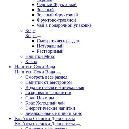
Черный Фруктовый
Зеленый
Зеленый Фруктовый
Фруктово-травяной
Чай в подарочной упаковке
Кофе
Кофе
Смотреть весь раздел
Натуральный
Растворимый
Напитки Микс
Какао
Напитки Соки Вода
Напитки Соки Вода
Смотреть весь раздел
Напитки от Быстроном
Вода питьевая и минеральная
Газированные напитки
Соки Нектары
Квас Холодный чай
Энергетические напитки
Безалкогольные пиво и вино
Колбасы Сосиски Деликатесы
Колбасы Сосиски Деликатесы
Смотреть весь раздел