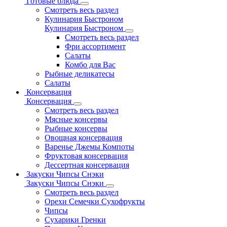
Готовые блюда
Смотреть весь раздел
Кулинария Быстроном
Кулинария Быстроном
Смотреть весь раздел
Фри ассортимент
Салаты
Комбо для Вас
Рыбные деликатесы
Салаты
Консервация
Консервация
Смотреть весь раздел
Мясные консервы
Рыбные консервы
Овощная консервация
Варенье Джемы Компоты
Фруктовая консервация
Дессертная консервация
Закуски Чипсы Снэки
Закуски Чипсы Снэки
Смотреть весь раздел
Орехи Семечки Сухофрукты
Чипсы
Сухарики Гренки