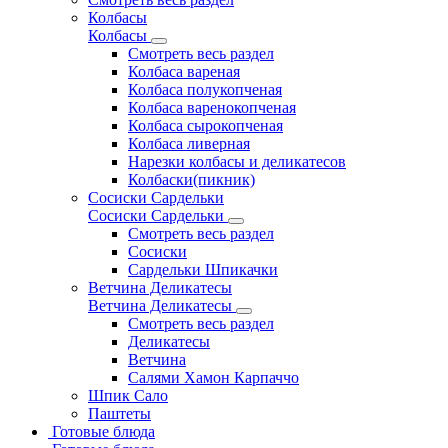
Колбасы
Колбасы
Смотреть весь раздел
Колбаса вареная
Колбаса полукопченая
Колбаса варенокопченая
Колбаса сырокопченая
Колбаса ливерная
Нарезки колбасы и деликатесов
Колбаски(пикник)
Сосиски Сардельки
Сосиски Сардельки
Смотреть весь раздел
Сосиски
Сардельки Шпикачки
Ветчина Деликатесы
Ветчина Деликатесы
Смотреть весь раздел
Деликатесы
Ветчина
Салями Хамон Карпаччо
Шпик Сало
Паштеты
Готовые блюда