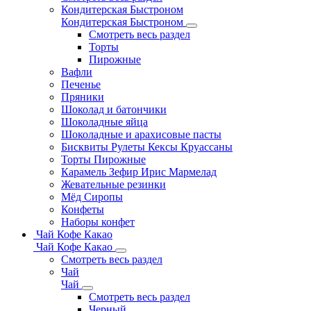
Кондитерская Быстроном
Кондитерская Быстроном
Смотреть весь раздел
Торты
Пирожные
Вафли
Печенье
Пряники
Шоколад и батончики
Шоколадные яйца
Шоколадные и арахисовые пасты
Бисквиты Рулеты Кексы Круассаны
Торты Пирожные
Карамель Зефир Ирис Мармелад
Жевательные резинки
Мёд Сиропы
Конфеты
Наборы конфет
Чай Кофе Какао
Чай Кофе Какао
Смотреть весь раздел
Чай
Чай
Смотреть весь раздел
Черный