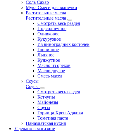
Соль Сахар
Мука Смеси для выпечки
Растительные масла
Растительные масла
Смотреть весь раздел
Подсолнечное
Оливковое
Кукурузное
Из виноградных косточек
Горчичное
Льняное
Кунжутное
Масло из орехов
Масло другое
Смесь масел
Соусы
Соусы
Смотреть весь раздел
Кетчупы
Майонезы
Соусы
Горчица Хрен Аджика
Томатная паста
Паназиатская кухня
Сделано в магазине