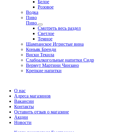
Белое
Розовое
Водка
Пиво
Пиво
Смотреть весь раздел
Cветлое
Темное
Шампанское Игристые вина
Коньяк Бренди
Виски Текила
Слабоалкогольные напитки Сидр
Вермут Мартини Чинзано
Крепкие напитки
Регистрация карты
О нас
Адреса магазинов
Вакансии
Контакты
Оставить отзыв о магазине
Акции
Новости