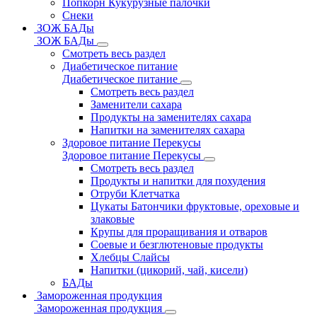
Попкорн Кукурузные палочки
Снеки
ЗОЖ БАДы
ЗОЖ БАДы
Смотреть весь раздел
Диабетическое питание
Диабетическое питание
Смотреть весь раздел
Заменители сахара
Продукты на заменителях сахара
Напитки на заменителях сахара
Здоровое питание Перекусы
Здоровое питание Перекусы
Смотреть весь раздел
Продукты и напитки для похудения
Отруби Клетчатка
Цукаты Батончики фруктовые, ореховые и
злаковые
Крупы для проращивания и отваров
Соевые и безглютеновые продукты
Хлебцы Слайсы
Напитки (цикорий, чай, кисели)
БАДы
Замороженная продукция
Замороженная продукция