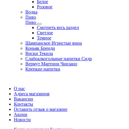
Белое
Розовое
Водка
Пиво
Пиво
Смотреть весь раздел
Cветлое
Темное
Шампанское Игристые вина
Коньяк Бренди
Виски Текила
Слабоалкогольные напитки Сидр
Вермут Мартини Чинзано
Крепкие напитки
Регистрация карты
О нас
Адреса магазинов
Вакансии
Контакты
Оставить отзыв о магазине
Акции
Новости