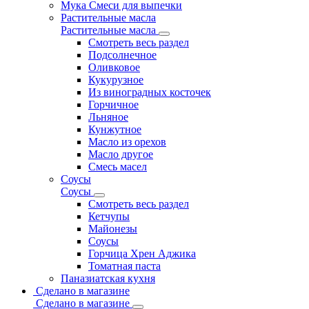
Мука Смеси для выпечки
Растительные масла
Растительные масла
Смотреть весь раздел
Подсолнечное
Оливковое
Кукурузное
Из виноградных косточек
Горчичное
Льняное
Кунжутное
Масло из орехов
Масло другое
Смесь масел
Соусы
Соусы
Смотреть весь раздел
Кетчупы
Майонезы
Соусы
Горчица Хрен Аджика
Томатная паста
Паназиатская кухня
Сделано в магазине
Сделано в магазине