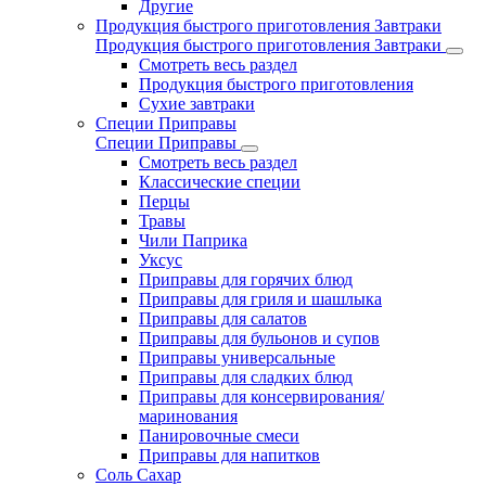
Другие
Продукция быстрого приготовления Завтраки
Продукция быстрого приготовления Завтраки
Смотреть весь раздел
Продукция быстрого приготовления
Сухие завтраки
Специи Приправы
Специи Приправы
Смотреть весь раздел
Классические специи
Перцы
Травы
Чили Паприка
Уксус
Приправы для горячих блюд
Приправы для гриля и шашлыка
Приправы для салатов
Приправы для бульонов и супов
Приправы универсальные
Приправы для сладких блюд
Приправы для консервирования/
маринования
Панировочные смеси
Приправы для напитков
Соль Сахар