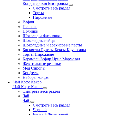
Кондитерская Быстроном
Смотреть весь раздел
Торты
Пирожные
Вафли
Печенье
Пряники
Шоколад и батончики
Шоколадные яйца
Шоколадные и арахисовые пасты
Бисквиты Рулеты Кексы Круассаны
Торты Пирожные
Карамель Зефир Ирис Мармелад
Жевательные резинки
Мёд Сиропы
Конфеты
Наборы конфет
Чай Кофе Какао
Чай Кофе Какао
Смотреть весь раздел
Чай
Чай
Смотреть весь раздел
Черный
Черный Фруктовый