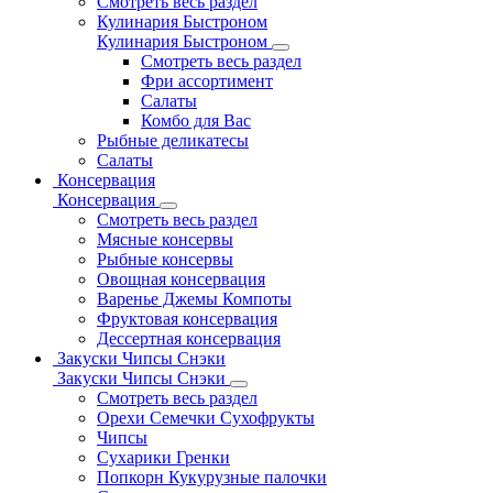
Смотреть весь раздел
Кулинария Быстроном
Кулинария Быстроном
Смотреть весь раздел
Фри ассортимент
Салаты
Комбо для Вас
Рыбные деликатесы
Салаты
Консервация
Консервация
Смотреть весь раздел
Мясные консервы
Рыбные консервы
Овощная консервация
Варенье Джемы Компоты
Фруктовая консервация
Дессертная консервация
Закуски Чипсы Снэки
Закуски Чипсы Снэки
Смотреть весь раздел
Орехи Семечки Сухофрукты
Чипсы
Сухарики Гренки
Попкорн Кукурузные палочки