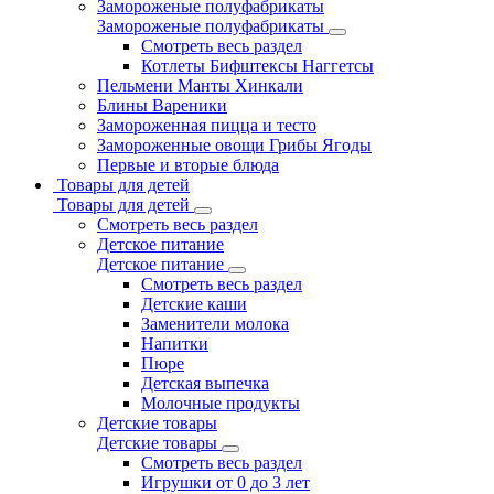
Замороженые полуфабрикаты
Замороженые полуфабрикаты
Смотреть весь раздел
Котлеты Бифштексы Наггетсы
Пельмени Манты Хинкали
Блины Вареники
Замороженная пицца и тесто
Замороженные овощи Грибы Ягоды
Первые и вторые блюда
Товары для детей
Товары для детей
Смотреть весь раздел
Детское питание
Детское питание
Смотреть весь раздел
Детские каши
Заменители молока
Напитки
Пюре
Детская выпечка
Молочные продукты
Детские товары
Детские товары
Смотреть весь раздел
Игрушки от 0 до 3 лет