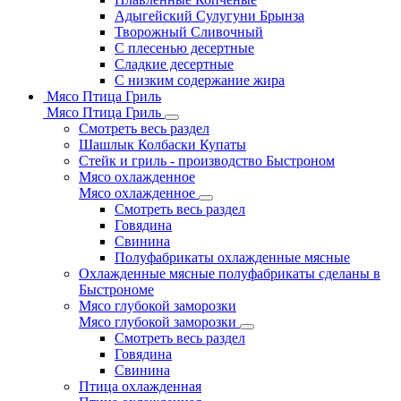
Адыгейский Сулугуни Брынза
Творожный Сливочный
С плесенью десертные
Сладкие десертные
С низким содержание жира
Мясо Птица Гриль
Мясо Птица Гриль
Смотреть весь раздел
Шашлык Колбаски Купаты
Стейк и гриль - производство Быстроном
Мясо охлажденное
Мясо охлажденное
Смотреть весь раздел
Говядина
Свинина
Полуфабрикаты охлажденные мясные
Охлажденные мясные полуфабрикаты сделаны в
Быстрономе
Мясо глубокой заморозки
Мясо глубокой заморозки
Смотреть весь раздел
Говядина
Свинина
Птица охлажденная