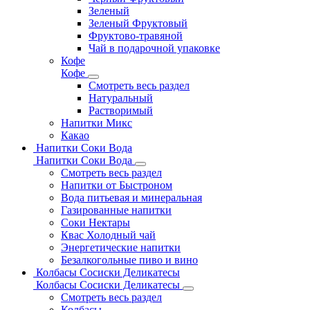
Зеленый
Зеленый Фруктовый
Фруктово-травяной
Чай в подарочной упаковке
Кофе
Кофе
Смотреть весь раздел
Натуральный
Растворимый
Напитки Микс
Какао
Напитки Соки Вода
Напитки Соки Вода
Смотреть весь раздел
Напитки от Быстроном
Вода питьевая и минеральная
Газированные напитки
Соки Нектары
Квас Холодный чай
Энергетические напитки
Безалкогольные пиво и вино
Колбасы Сосиски Деликатесы
Колбасы Сосиски Деликатесы
Смотреть весь раздел
Колбасы