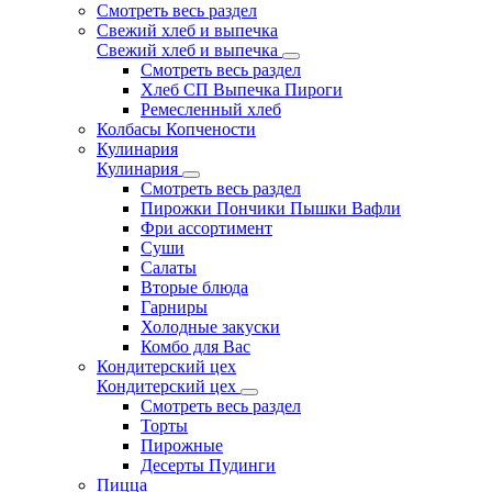
Смотреть весь раздел
Свежий хлеб и выпечка
Свежий хлеб и выпечка
Смотреть весь раздел
Хлеб СП Выпечка Пироги
Ремесленный хлеб
Колбасы Копчености
Кулинария
Кулинария
Смотреть весь раздел
Пирожки Пончики Пышки Вафли
Фри ассортимент
Суши
Салаты
Вторые блюда
Гарниры
Холодные закуски
Комбо для Вас
Кондитерский цех
Кондитерский цех
Смотреть весь раздел
Торты
Пирожные
Десерты Пудинги
Пицца