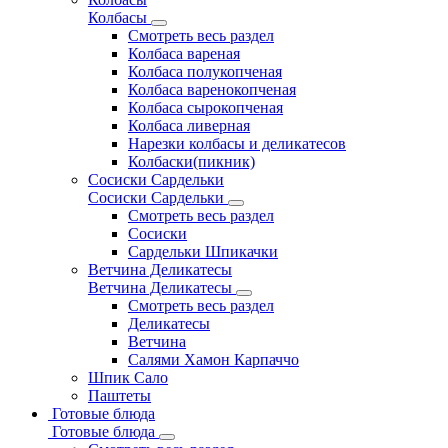
Колбасы
Смотреть весь раздел
Колбаса вареная
Колбаса полукопченая
Колбаса варенокопченая
Колбаса сырокопченая
Колбаса ливерная
Нарезки колбасы и деликатесов
Колбаски(пикник)
Сосиски Сардельки
Сосиски Сардельки
Смотреть весь раздел
Сосиски
Сардельки Шпикачки
Ветчина Деликатесы
Ветчина Деликатесы
Смотреть весь раздел
Деликатесы
Ветчина
Салями Хамон Карпаччо
Шпик Сало
Паштеты
Готовые блюда
Готовые блюда