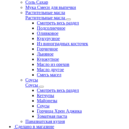
Соль Сахар
Мука Смеси для выпечки
Растительные масла
Растительные масла
Смотреть весь раздел
Подсолнечное
Оливковое
Кукурузное
Из виноградных косточек
Горчичное
Льняное
Кунжутное
Масло из орехов
Масло другое
Смесь масел
Соусы
Соусы
Смотреть весь раздел
Кетчупы
Майонезы
Соусы
Горчица Хрен Аджика
Томатная паста
Паназиатская кухня
Сделано в магазине