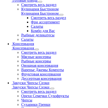
Готовые блюда
Смотреть весь раздел
Кулинария Быстроном
Кулинария Быстроном
Смотреть весь раздел
Фри ассортимент
Салаты
Комбо для Вас
Рыбные деликатесы
Салаты
Консервация
Консервация
Смотреть весь раздел
Мясные консервы
Рыбные консервы
Овощная консервация
Варенье Джемы Компоты
Фруктовая консервация
Дессертная консервация
Закуски Чипсы Снэки
Закуски Чипсы Снэки
Смотреть весь раздел
Орехи Семечки Сухофрукты
Чипсы
Сухарики Гренки