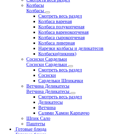
Колбасы
Колбасы
Смотреть весь раздел
Колбаса вареная
Колбаса полукопченая
Колбаса варенокопченая
Колбаса сырокопченая
Колбаса ливерная
Нарезки колбасы и деликатесов
Колбаски(пикник)
Сосиски Сардельки
Сосиски Сардельки
Смотреть весь раздел
Сосиски
Сардельки Шпикачки
Ветчина Деликатесы
Ветчина Деликатесы
Смотреть весь раздел
Деликатесы
Ветчина
Салями Хамон Карпаччо
Шпик Сало
Паштеты
Готовые блюда