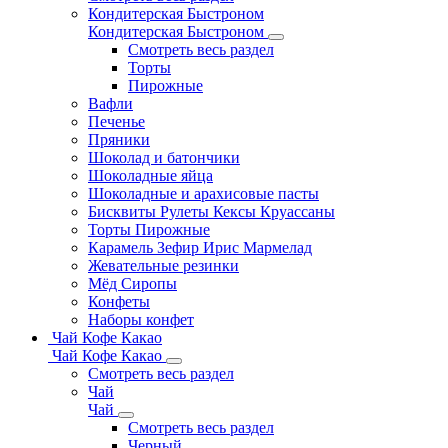
Кондитерская Быстроном
Кондитерская Быстроном
Смотреть весь раздел
Торты
Пирожные
Вафли
Печенье
Пряники
Шоколад и батончики
Шоколадные яйца
Шоколадные и арахисовые пасты
Бисквиты Рулеты Кексы Круассаны
Торты Пирожные
Карамель Зефир Ирис Мармелад
Жевательные резинки
Мёд Сиропы
Конфеты
Наборы конфет
Чай Кофе Какао
Чай Кофе Какао
Смотреть весь раздел
Чай
Чай
Смотреть весь раздел
Черный