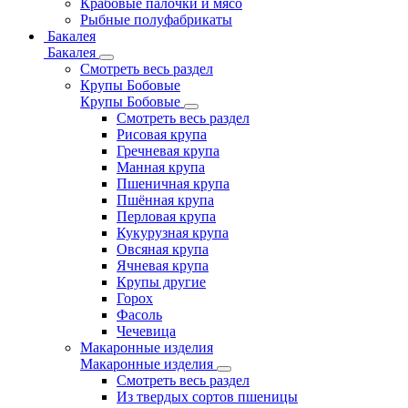
Крабовые палочки и мясо
Рыбные полуфабрикаты
Бакалея
Бакалея
Смотреть весь раздел
Крупы Бобовые
Крупы Бобовые
Смотреть весь раздел
Рисовая крупа
Гречневая крупа
Манная крупа
Пшеничная крупа
Пшённая крупа
Перловая крупа
Кукурузная крупа
Овсяная крупа
Ячневая крупа
Крупы другие
Горох
Фасоль
Чечевица
Макаронные изделия
Макаронные изделия
Смотреть весь раздел
Из твердых сортов пшеницы