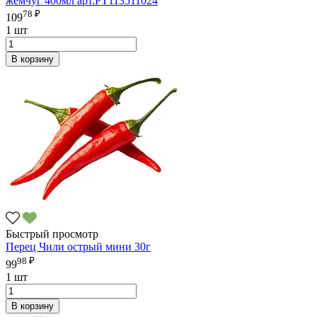
жемчуг 400мл арт.PT113511024
78 ₽
109
1 шт
В корзину
Быстрый просмотр
Перец Чили острый мини 30г
98 ₽
99
1 шт
В корзину