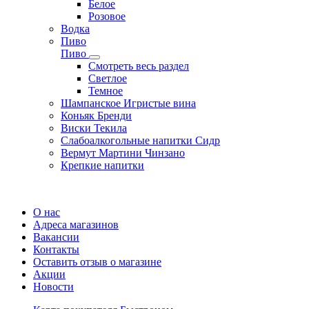
Белое
Розовое
Водка
Пиво
Пиво
Смотреть весь раздел
Cветлое
Темное
Шампанское Игристые вина
Коньяк Бренди
Виски Текила
Слабоалкогольные напитки Сидр
Вермут Мартини Чинзано
Крепкие напитки
Регистрация карты
О нас
Адреса магазинов
Вакансии
Контакты
Оставить отзыв о магазине
Акции
Новости