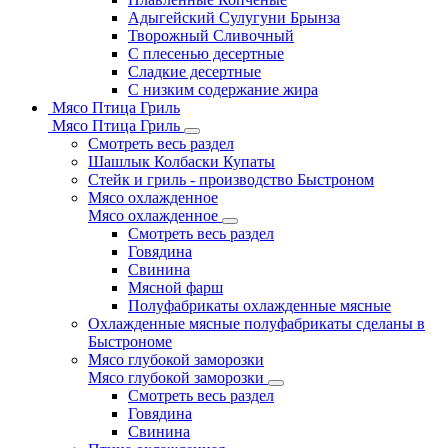
Адыгейский Сулугуни Брынза
Творожный Сливочный
С плесенью десертные
Сладкие десертные
С низким содержание жира
Мясо Птица Гриль
Мясо Птица Гриль
Смотреть весь раздел
Шашлык Колбаски Купаты
Стейк и гриль - производство Быстроном
Мясо охлажденное
Мясо охлажденное
Смотреть весь раздел
Говядина
Свинина
Мясной фарш
Полуфабрикаты охлажденные мясные
Охлажденные мясные полуфабрикаты сделаны в
Быстрономе
Мясо глубокой заморозки
Мясо глубокой заморозки
Смотреть весь раздел
Говядина
Свинина