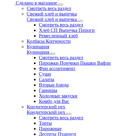
Сделано в магазине
Смотреть весь раздел
Свежий хлеб и выпечка
Свежий хлеб и выпечка
Смотреть весь раздел
Хлеб СП Выпечка Пироги
Ремесленный хлеб
Колбасы Копчености
Кулинария
Кулинария
Смотреть весь раздел
Пирожки Пончики Пышки Вафли
Фри ассортимент
Суши
Салаты
Вторые блюда
Гарниры
Холодные закуски
Комбо для Вас
Кондитерский цех
Кондитерский цех
Смотреть весь раздел
Торты
Пирожные
Десерты Пудинги