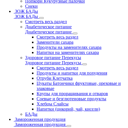
Попкорн Кукурузные палочки
Снеки
ЗОЖ БАДы
ЗОЖ БАДы
Смотреть весь раздел
Диабетическое питание
Диабетическое питание
Смотреть весь раздел
Заменители сахара
Продукты на заменителях сахара
Напитки на заменителях сахара
Здоровое питание Перекусы
Здоровое питание Перекусы
Смотреть весь раздел
Продукты и напитки для похудения
Отруби Клетчатка
Цукаты Батончики фруктовые, ореховые и
злаковые
Крупы для проращивания и отваров
Соевые и безглютеновые продукты
Хлебцы Слайсы
Напитки (цикорий, чай, кисели)
БАДы
Замороженная продукция
Замороженная продукция