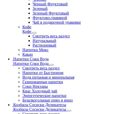
Черный Фруктовый
Зеленый
Зеленый Фруктовый
Фруктово-травяной
Чай в подарочной упаковке
Кофе
Кофе
Смотреть весь раздел
Натуральный
Растворимый
Напитки Микс
Какао
Напитки Соки Вода
Напитки Соки Вода
Смотреть весь раздел
Напитки от Быстроном
Вода питьевая и минеральная
Газированные напитки
Соки Нектары
Квас Холодный чай
Энергетические напитки
Безалкогольные пиво и вино
Колбасы Сосиски Деликатесы
Колбасы Сосиски Деликатесы
Смотреть весь раздел