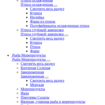
Птица охлажденная
Птица охлажденная
Смотреть весь раздел
Курица
Индейка
Фарш из птицы
Полуфабрикаты охлажденные птица
Птица глубокой заморозки
Птица глубокой заморозки
Смотреть весь раздел
Курица
Птица
Фарш
Рыба Морепродукты
Рыба Морепродукты
Смотреть весь раздел
Копченая Соленая
Замороженная
Замороженная
Смотреть весь раздел
Морская
Морепродукты
Икра
Пресервы Салаты
Вяленая, сушеная рыба и морепродукты