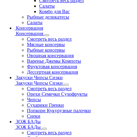
Смотреть весь раздел
Салаты
Комбо для Вас
Рыбные деликатесы
Салаты
Консервация
Консервация
Смотреть весь раздел
Мясные консервы
Рыбные консервы
Овощная консервация
Варенье Джемы Компоты
Фруктовая консервация
Дессертная консервация
Закуски Чипсы Снэки
Закуски Чипсы Снэки
Смотреть весь раздел
Орехи Семечки Сухофрукты
Чипсы
Сухарики Гренки
Попкорн Кукурузные палочки
Снеки
ЗОЖ БАДы
ЗОЖ БАДы
Смотреть весь раздел