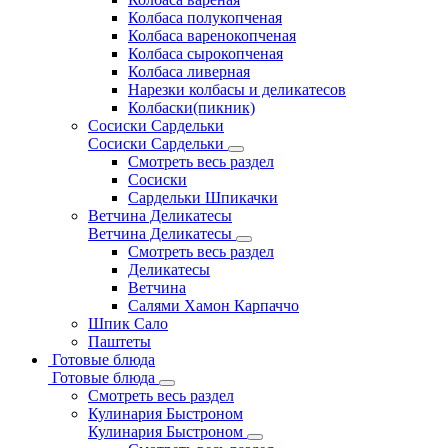
Колбаса полукопченая
Колбаса варенокопченая
Колбаса сырокопченая
Колбаса ливерная
Нарезки колбасы и деликатесов
Колбаски(пикник)
Сосиски Сардельки
Сосиски Сардельки
Смотреть весь раздел
Сосиски
Сардельки Шпикачки
Ветчина Деликатесы
Ветчина Деликатесы
Смотреть весь раздел
Деликатесы
Ветчина
Салями Хамон Карпаччо
Шпик Сало
Паштеты
Готовые блюда
Готовые блюда
Смотреть весь раздел
Кулинария Быстроном
Кулинария Быстроном