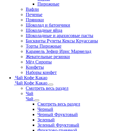
Пирожные
Вафли
Печенье
Пряники
Шоколад и батончики
Шоколадные яйца
Шоколадные и арахисовые пасты
Бисквиты Рулеты Кексы Круассаны
Торты Пирожные
Карамель Зефир Ирис Мармелад
Жевательные резинки
Мёд Сиропы
Конфеты
Наборы конфет
Чай Кофе Какао
Чай Кофе Какао
Смотреть весь раздел
Чай
Чай
Смотреть весь раздел
Черный
Черный Фруктовый
Зеленый
Зеленый Фруктовый
Фруктово-травяной