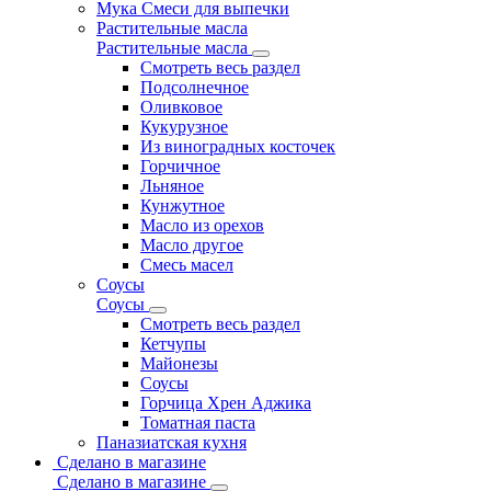
Мука Смеси для выпечки
Растительные масла
Растительные масла
Смотреть весь раздел
Подсолнечное
Оливковое
Кукурузное
Из виноградных косточек
Горчичное
Льняное
Кунжутное
Масло из орехов
Масло другое
Смесь масел
Соусы
Соусы
Смотреть весь раздел
Кетчупы
Майонезы
Соусы
Горчица Хрен Аджика
Томатная паста
Паназиатская кухня
Сделано в магазине
Сделано в магазине