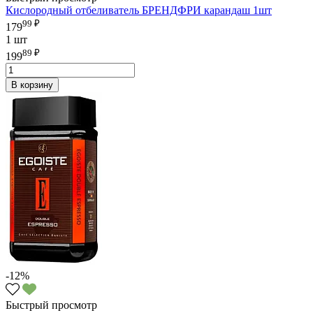
Кислородный отбеливатель БРЕНДФРИ карандаш 1шт
99 ₽
179
1 шт
89 ₽
199
В корзину
-12%
Быстрый просмотр