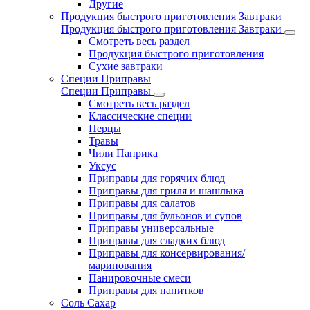
Другие
Продукция быстрого приготовления Завтраки
Продукция быстрого приготовления Завтраки
Смотреть весь раздел
Продукция быстрого приготовления
Сухие завтраки
Специи Приправы
Специи Приправы
Смотреть весь раздел
Классические специи
Перцы
Травы
Чили Паприка
Уксус
Приправы для горячих блюд
Приправы для гриля и шашлыка
Приправы для салатов
Приправы для бульонов и супов
Приправы универсальные
Приправы для сладких блюд
Приправы для консервирования/
маринования
Панировочные смеси
Приправы для напитков
Соль Сахар