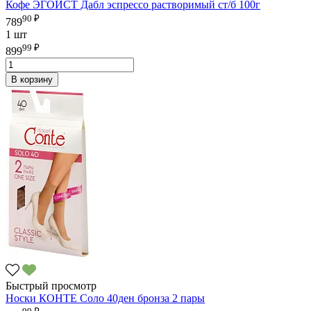
Кофе ЭГОИСТ Дабл эспрессо растворимый ст/б 100г
90 ₽
789
1 шт
99 ₽
899
В корзину
Быстрый просмотр
Носки КОНТЕ Соло 40ден бронза 2 пары