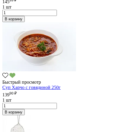
99 ₽
145
1 шт
В корзину
Быстрый просмотр
Суп Харчо с говядиной 250г
90 ₽
139
1 шт
В корзину