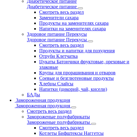
Диабетическое питание
Диабетическое питание
Смотреть весь раздел
Заменители сахара
Продукты на заменителях сахара
Напитки на заменителях сахара
Здоровое питание Перекусы
Здоровое питание Перекусы
Смотреть весь раздел
Продукты и напитки для похудения
Отруби Клетчатка
Цукаты Батончики фруктовые, ореховые и
злаковые
Крупы для проращивания и отваров
Соевые и безглютеновые продукты
Хлебцы Слайсы
Напитки (цикорий, чай, кисели)
БАДы
Замороженная продукция
Замороженная продукция
Смотреть весь раздел
Замороженые полуфабрикаты
Замороженые полуфабрикаты
Смотреть весь раздел
Котлеты Бифштексы Наггетсы