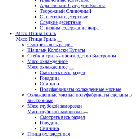
Адыгейский Сулугуни Брынза
Творожный Сливочный
С плесенью десертные
Сладкие десертные
С низким содержание жира
Мясо Птица Гриль
Мясо Птица Гриль
Смотреть весь раздел
Шашлык Колбаски Купаты
Стейк и гриль - производство Быстроном
Мясо охлажденное
Мясо охлажденное
Смотреть весь раздел
Говядина
Свинина
Полуфабрикаты охлажденные мясные
Охлажденные мясные полуфабрикаты сделаны в
Быстрономе
Мясо глубокой заморозки
Мясо глубокой заморозки
Смотреть весь раздел
Говядина
Свинина
Птица охлажденная