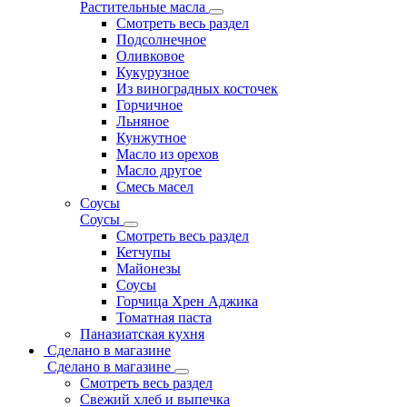
Растительные масла
Смотреть весь раздел
Подсолнечное
Оливковое
Кукурузное
Из виноградных косточек
Горчичное
Льняное
Кунжутное
Масло из орехов
Масло другое
Смесь масел
Соусы
Соусы
Смотреть весь раздел
Кетчупы
Майонезы
Соусы
Горчица Хрен Аджика
Томатная паста
Паназиатская кухня
Сделано в магазине
Сделано в магазине
Смотреть весь раздел
Свежий хлеб и выпечка