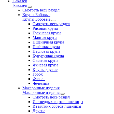
Бакалея
Бакалея
Смотреть весь раздел
Крупы Бобовые
Крупы Бобовые
Смотреть весь раздел
Рисовая крупа
Гречневая крупа
Манная крупа
Пшеничная крупа
Пшённая крупа
Перловая крупа
Кукурузная крупа
Овсяная крупа
Ячневая крупа
Крупы другие
Горох
Фасоль
Чечевица
Макаронные изделия
Макаронные изделия
Смотреть весь раздел
Из твердых сортов пшеницы
Из мягких сортов пшеницы
Другие