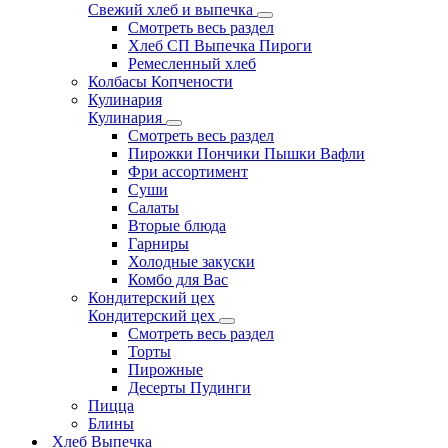
Свежий хлеб и выпечка
Смотреть весь раздел
Хлеб СП Выпечка Пироги
Ремесленный хлеб
Колбасы Копчености
Кулинария
Кулинария
Смотреть весь раздел
Пирожки Пончики Пышки Вафли
Фри ассортимент
Суши
Салаты
Вторые блюда
Гарниры
Холодные закуски
Комбо для Вас
Кондитерский цех
Кондитерский цех
Смотреть весь раздел
Торты
Пирожные
Десерты Пудинги
Пицца
Блины
Хлеб Выпечка