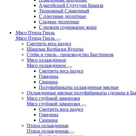
Адыгейский Сулугуни Брынза
Творожный Сливочный
С плесенью десертные
Сладкие десертные
С низким содержание жира
Мясо Птица Гриль
Мясо Птица Гриль
Смотреть весь раздел
Шашлык Колбаски Купаты
Стейк и гриль - производство Быстроном
Мясо охлажденное
Мясо охлажденное
Смотреть весь раздел
Говядина
Свинина
Полуфабрикаты охлажденные мясные
Охлажденные мясные полуфабрикаты сделаны в Б
Мясо глубокой заморозки
Мясо глубокой заморозки
Смотреть весь раздел
Говядина
Свинина
Птица охлажденная
Птица охлажденная