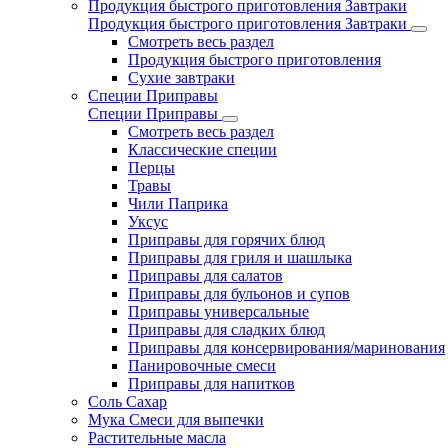
Продукция быстрого приготовления Завтраки
Продукция быстрого приготовления Завтраки
Смотреть весь раздел
Продукция быстрого приготовления
Сухие завтраки
Специи Приправы
Специи Приправы
Смотреть весь раздел
Классические специи
Перцы
Травы
Чили Паприка
Уксус
Приправы для горячих блюд
Приправы для гриля и шашлыка
Приправы для салатов
Приправы для бульонов и супов
Приправы универсальные
Приправы для сладких блюд
Приправы для консервирования/маринования
Панировочные смеси
Приправы для напитков
Соль Сахар
Мука Смеси для выпечки
Растительные масла