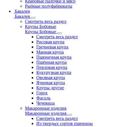
Крабовые палочки и мясо
Рыбные полуфабрикаты
Бакалея
Бакалея
Смотреть весь раздел
Крупы Бобовые
Крупы Бобовые
Смотреть весь раздел
Рисовая крупа
Гречневая крупа
Манная крупа
Пшеничная крупа
Пшённая крупа
Перловая крупа
Кукурузная крупа
Овсяная крупа
Ячневая крупа
Крупы другие
Горох
Фасоль
Чечевица
Макаронные изделия
Макаронные изделия
Смотреть весь раздел
Из твердых сортов пшеницы