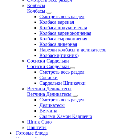
Колбасы
Колбасы
Смотреть весь раздел
Колбаса вареная
Колбаса полукопченая
Колбаса варенокопченая
Колбаса сырокопченая
Колбаса ливерная
Нарезки колбасы и деликатесов
Колбаски(пикник)
Сосиски Сардельки
Сосиски Сардельки
Смотреть весь раздел
Сосиски
Сардельки Шпикачки
Ветчина Деликатесы
Ветчина Деликатесы
Смотреть весь раздел
Деликатесы
Ветчина
Салями Хамон Карпаччо
Шпик Сало
Паштеты
Готовые блюда