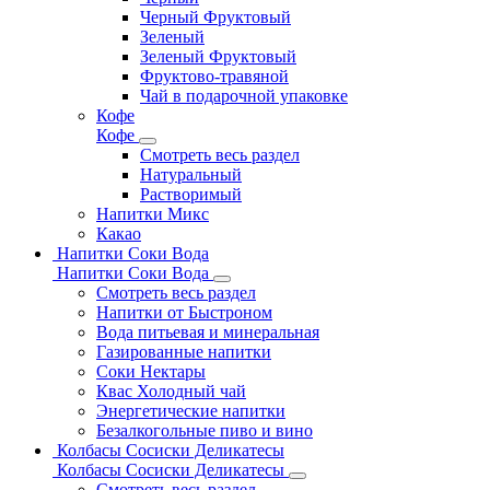
Черный Фруктовый
Зеленый
Зеленый Фруктовый
Фруктово-травяной
Чай в подарочной упаковке
Кофе
Кофе
Смотреть весь раздел
Натуральный
Растворимый
Напитки Микс
Какао
Напитки Соки Вода
Напитки Соки Вода
Смотреть весь раздел
Напитки от Быстроном
Вода питьевая и минеральная
Газированные напитки
Соки Нектары
Квас Холодный чай
Энергетические напитки
Безалкогольные пиво и вино
Колбасы Сосиски Деликатесы
Колбасы Сосиски Деликатесы
Смотреть весь раздел