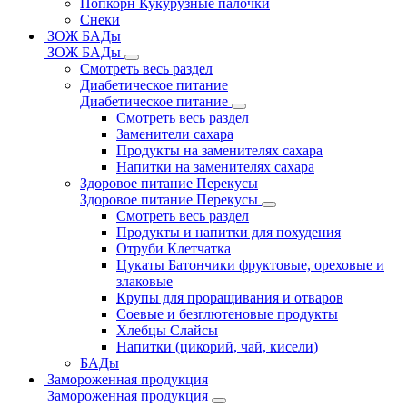
Попкорн Кукурузные палочки
Снеки
ЗОЖ БАДы
ЗОЖ БАДы
Смотреть весь раздел
Диабетическое питание
Диабетическое питание
Смотреть весь раздел
Заменители сахара
Продукты на заменителях сахара
Напитки на заменителях сахара
Здоровое питание Перекусы
Здоровое питание Перекусы
Смотреть весь раздел
Продукты и напитки для похудения
Отруби Клетчатка
Цукаты Батончики фруктовые, ореховые и
злаковые
Крупы для проращивания и отваров
Соевые и безглютеновые продукты
Хлебцы Слайсы
Напитки (цикорий, чай, кисели)
БАДы
Замороженная продукция
Замороженная продукция