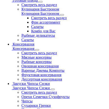
Готовые блюда
Смотреть весь раздел
Кулинария Быстроном
Кулинария Быстроном
Смотреть весь раздел
Фри ассортимент
Салаты
Комбо для Вас
Рыбные деликатесы
Салаты
Консервация
Консервация
Смотреть весь раздел
Мясные консервы
Рыбные консервы
Овощная консервация
Варенье Джемы Компоты
Фруктовая консервация
Дессертная консервация
Закуски Чипсы Снэки
Закуски Чипсы Снэки
Смотреть весь раздел
Орехи Семечки Сухофрукты
Чипсы
Сухарики Гренки