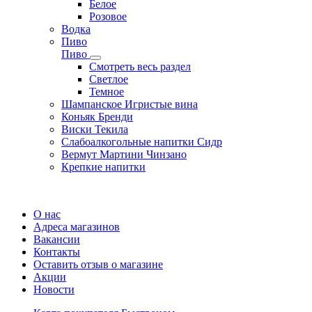
Белое
Розовое
Водка
Пиво
Пиво
Смотреть весь раздел
Cветлое
Темное
Шампанское Игристые вина
Коньяк Бренди
Виски Текила
Слабоалкогольные напитки Сидр
Вермут Мартини Чинзано
Крепкие напитки
Регистрация карты
О нас
Адреса магазинов
Вакансии
Контакты
Оставить отзыв о магазине
Акции
Новости