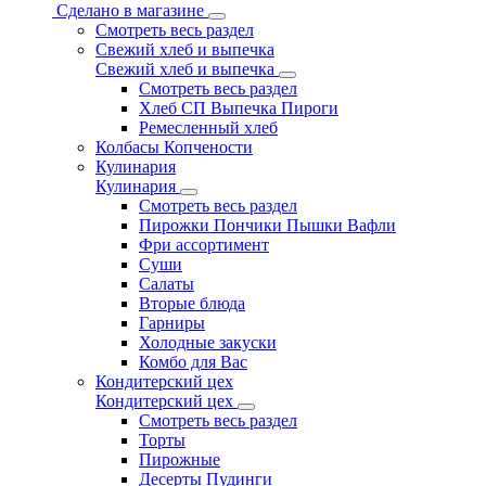
Сделано в магазине
Смотреть весь раздел
Свежий хлеб и выпечка
Свежий хлеб и выпечка
Смотреть весь раздел
Хлеб СП Выпечка Пироги
Ремесленный хлеб
Колбасы Копчености
Кулинария
Кулинария
Смотреть весь раздел
Пирожки Пончики Пышки Вафли
Фри ассортимент
Суши
Салаты
Вторые блюда
Гарниры
Холодные закуски
Комбо для Вас
Кондитерский цех
Кондитерский цех
Смотреть весь раздел
Торты
Пирожные
Десерты Пудинги