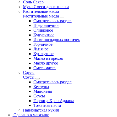
Соль Сахар
Мука Смеси для выпечки
Растительные масла
Растительные масла
Смотреть весь раздел
Подсолнечное
Оливковое
Кукурузное
Из виноградных косточек
Горчичное
Льняное
Кунжутное
Масло из орехов
Масло другое
Смесь масел
Соусы
Соусы
Смотреть весь раздел
Кетчупы
Майонезы
Соусы
Горчица Хрен Аджика
Томатная паста
Паназиатская кухня
Сделано в магазине