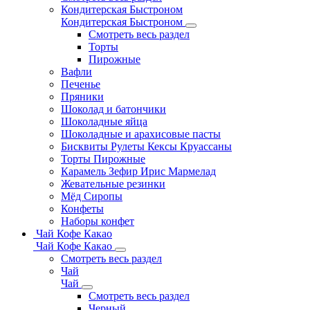
Кондитерская Быстроном
Кондитерская Быстроном
Смотреть весь раздел
Торты
Пирожные
Вафли
Печенье
Пряники
Шоколад и батончики
Шоколадные яйца
Шоколадные и арахисовые пасты
Бисквиты Рулеты Кексы Круассаны
Торты Пирожные
Карамель Зефир Ирис Мармелад
Жевательные резинки
Мёд Сиропы
Конфеты
Наборы конфет
Чай Кофе Какао
Чай Кофе Какао
Смотреть весь раздел
Чай
Чай
Смотреть весь раздел
Черный