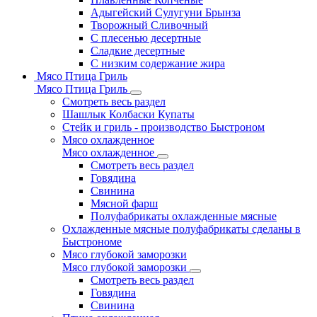
Адыгейский Сулугуни Брынза
Творожный Сливочный
С плесенью десертные
Сладкие десертные
С низким содержание жира
Мясо Птица Гриль
Мясо Птица Гриль
Смотреть весь раздел
Шашлык Колбаски Купаты
Стейк и гриль - производство Быстроном
Мясо охлажденное
Мясо охлажденное
Смотреть весь раздел
Говядина
Свинина
Мясной фарш
Полуфабрикаты охлажденные мясные
Охлажденные мясные полуфабрикаты сделаны в
Быстрономе
Мясо глубокой заморозки
Мясо глубокой заморозки
Смотреть весь раздел
Говядина
Свинина