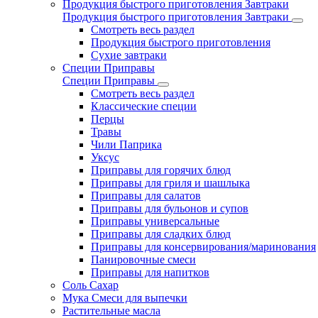
Продукция быстрого приготовления Завтраки
Продукция быстрого приготовления Завтраки
Смотреть весь раздел
Продукция быстрого приготовления
Сухие завтраки
Специи Приправы
Специи Приправы
Смотреть весь раздел
Классические специи
Перцы
Травы
Чили Паприка
Уксус
Приправы для горячих блюд
Приправы для гриля и шашлыка
Приправы для салатов
Приправы для бульонов и супов
Приправы универсальные
Приправы для сладких блюд
Приправы для консервирования/маринования
Панировочные смеси
Приправы для напитков
Соль Сахар
Мука Смеси для выпечки
Растительные масла