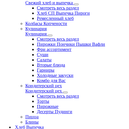
Свежий хлеб и выпечка
Смотреть весь раздел
Хлеб СП Выпечка Пироги
Ремесленный хлеб
Колбасы Копчености
Кулинария
Кулинария
Смотреть весь раздел
Пирожки Пончики Пышки Вафли
Фри ассортимент
Суши
Салаты
Вторые блюда
Гарниры
Холодные закуски
Комбо для Вас
Кондитерский цех
Кондитерский цех
Смотреть весь раздел
Торты
Пирожные
Десерты Пудинги
Пицца
Блины
Хлеб Выпечка