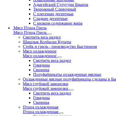
Адыгейский Сулугуни Брынза
Творожный Сливочный
С плесенью десертные
Сладкие десертные
С низким содержание жира
Мясо Птица Гриль
Мясо Птица Гриль
Смотреть весь раздел
Шашлык Колбаски Купаты
Стейк и гриль - производство Быстроном
Мясо охлажденное
Мясо охлажденное
Смотреть весь раздел
Говядина
Свинина
Полуфабрикаты охлажденные мясные
Охлажденные мясные полуфабрикаты сделаны в Б
Мясо глубокой заморозки
Мясо глубокой заморозки
Смотреть весь раздел
Говядина
Свинина
Птица охлажденная
Птица охлажденная