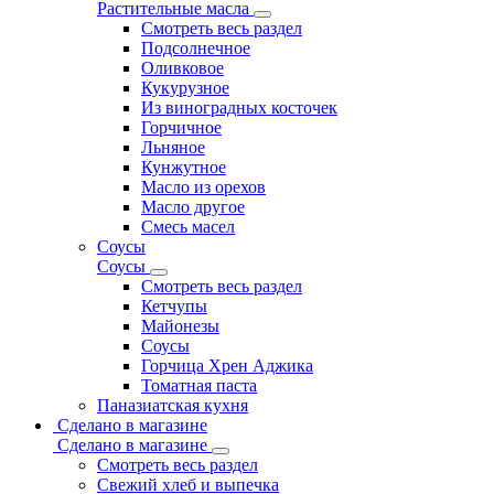
Растительные масла
Смотреть весь раздел
Подсолнечное
Оливковое
Кукурузное
Из виноградных косточек
Горчичное
Льняное
Кунжутное
Масло из орехов
Масло другое
Смесь масел
Соусы
Соусы
Смотреть весь раздел
Кетчупы
Майонезы
Соусы
Горчица Хрен Аджика
Томатная паста
Паназиатская кухня
Сделано в магазине
Сделано в магазине
Смотреть весь раздел
Свежий хлеб и выпечка