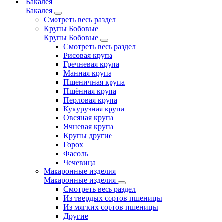
Бакалея
Бакалея
Смотреть весь раздел
Крупы Бобовые
Крупы Бобовые
Смотреть весь раздел
Рисовая крупа
Гречневая крупа
Манная крупа
Пшеничная крупа
Пшённая крупа
Перловая крупа
Кукурузная крупа
Овсяная крупа
Ячневая крупа
Крупы другие
Горох
Фасоль
Чечевица
Макаронные изделия
Макаронные изделия
Смотреть весь раздел
Из твердых сортов пшеницы
Из мягких сортов пшеницы
Другие