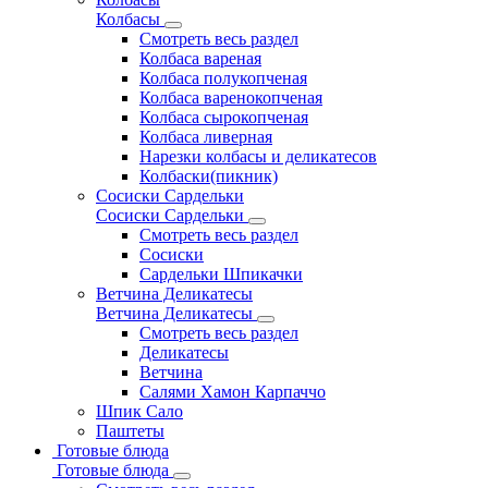
Колбасы
Смотреть весь раздел
Колбаса вареная
Колбаса полукопченая
Колбаса варенокопченая
Колбаса сырокопченая
Колбаса ливерная
Нарезки колбасы и деликатесов
Колбаски(пикник)
Сосиски Сардельки
Сосиски Сардельки
Смотреть весь раздел
Сосиски
Сардельки Шпикачки
Ветчина Деликатесы
Ветчина Деликатесы
Смотреть весь раздел
Деликатесы
Ветчина
Салями Хамон Карпаччо
Шпик Сало
Паштеты
Готовые блюда
Готовые блюда