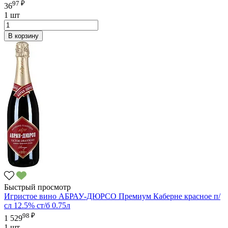
97 ₽
36
1 шт
В корзину
Быстрый просмотр
Игристое вино АБРАУ-ДЮРСО Премиум Каберне красное п/
сл 12.5% ст/б 0.75л
98 ₽
1 529
1 шт