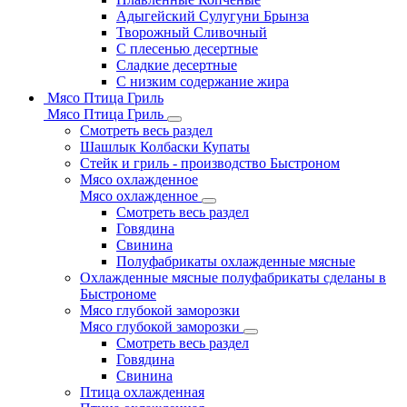
Адыгейский Сулугуни Брынза
Творожный Сливочный
С плесенью десертные
Сладкие десертные
С низким содержание жира
Мясо Птица Гриль
Мясо Птица Гриль
Смотреть весь раздел
Шашлык Колбаски Купаты
Стейк и гриль - производство Быстроном
Мясо охлажденное
Мясо охлажденное
Смотреть весь раздел
Говядина
Свинина
Полуфабрикаты охлажденные мясные
Охлажденные мясные полуфабрикаты сделаны в
Быстрономе
Мясо глубокой заморозки
Мясо глубокой заморозки
Смотреть весь раздел
Говядина
Свинина
Птица охлажденная