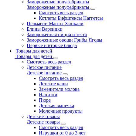
Замороженые полуфабрикаты
Замороженые полуфабрикаты
Смотреть весь раздел
Котлеты Бифштексы Наггетсы
Пельмени Манты Хинкали
Блины Вареники
Замороженная пицца и тесто
Замороженные овощи Грибы Ягоды
Первые и вторые блюда
Товары для детей
Товары для детей
Смотреть весь раздел
Детское питание
Детское питание
Смотреть весь раздел
Детские каши
Заменители молока
Напитки
Пюре
Детская выпечка
Молочные продукты
Детские товары
Детские товары
Смотреть весь раздел
Игрушки от 0 до 3 лет