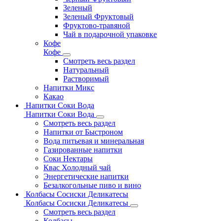
Зеленый
Зеленый Фруктовый
Фруктово-травяной
Чай в подарочной упаковке
Кофе
Кофе
Смотреть весь раздел
Натуральный
Растворимый
Напитки Микс
Какао
Напитки Соки Вода
Напитки Соки Вода
Смотреть весь раздел
Напитки от Быстроном
Вода питьевая и минеральная
Газированные напитки
Соки Нектары
Квас Холодный чай
Энергетические напитки
Безалкогольные пиво и вино
Колбасы Сосиски Деликатесы
Колбасы Сосиски Деликатесы
Смотреть весь раздел
Колбасы