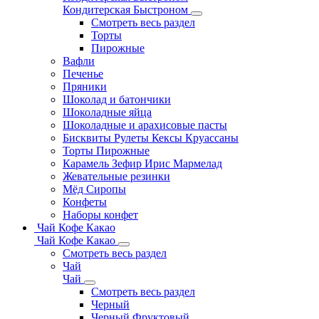
Кондитерская Быстроном
Смотреть весь раздел
Торты
Пирожные
Вафли
Печенье
Пряники
Шоколад и батончики
Шоколадные яйца
Шоколадные и арахисовые пасты
Бисквиты Рулеты Кексы Круассаны
Торты Пирожные
Карамель Зефир Ирис Мармелад
Жевательные резинки
Мёд Сиропы
Конфеты
Наборы конфет
Чай Кофе Какао
Чай Кофе Какао
Смотреть весь раздел
Чай
Чай
Смотреть весь раздел
Черный
Черный Фруктовый