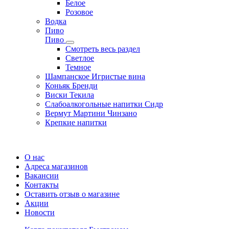
Белое
Розовое
Водка
Пиво
Пиво
Смотреть весь раздел
Cветлое
Темное
Шампанское Игристые вина
Коньяк Бренди
Виски Текила
Слабоалкогольные напитки Сидр
Вермут Мартини Чинзано
Крепкие напитки
Регистрация карты
О нас
Адреса магазинов
Вакансии
Контакты
Оставить отзыв о магазине
Акции
Новости