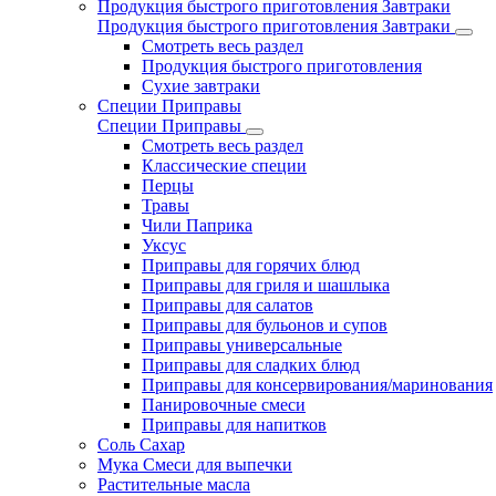
Продукция быстрого приготовления Завтраки
Продукция быстрого приготовления Завтраки
Смотреть весь раздел
Продукция быстрого приготовления
Сухие завтраки
Специи Приправы
Специи Приправы
Смотреть весь раздел
Классические специи
Перцы
Травы
Чили Паприка
Уксус
Приправы для горячих блюд
Приправы для гриля и шашлыка
Приправы для салатов
Приправы для бульонов и супов
Приправы универсальные
Приправы для сладких блюд
Приправы для консервирования/маринования
Панировочные смеси
Приправы для напитков
Соль Сахар
Мука Смеси для выпечки
Растительные масла