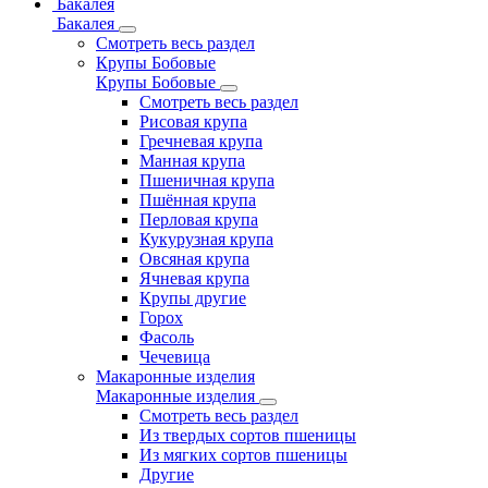
Бакалея
Бакалея
Смотреть весь раздел
Крупы Бобовые
Крупы Бобовые
Смотреть весь раздел
Рисовая крупа
Гречневая крупа
Манная крупа
Пшеничная крупа
Пшённая крупа
Перловая крупа
Кукурузная крупа
Овсяная крупа
Ячневая крупа
Крупы другие
Горох
Фасоль
Чечевица
Макаронные изделия
Макаронные изделия
Смотреть весь раздел
Из твердых сортов пшеницы
Из мягких сортов пшеницы
Другие