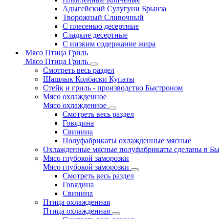
Адыгейский Сулугуни Брынза
Творожный Сливочный
С плесенью десертные
Сладкие десертные
С низким содержание жира
Мясо Птица Гриль
Мясо Птица Гриль
Смотреть весь раздел
Шашлык Колбаски Купаты
Стейк и гриль - производство Быстроном
Мясо охлажденное
Мясо охлажденное
Смотреть весь раздел
Говядина
Свинина
Полуфабрикаты охлажденные мясные
Охлажденные мясные полуфабрикаты сделаны в Б
Мясо глубокой заморозки
Мясо глубокой заморозки
Смотреть весь раздел
Говядина
Свинина
Птица охлажденная
Птица охлажденная