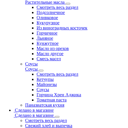
Растительные масла
Смотреть весь раздел
Подсолнечное
Оливковое
Кукурузное
Из виноградных косточек
Горчичное
Льняное
Кунжутное
Масло из орехов
Масло другое
Смесь масел
Соусы
Соусы
Смотреть весь раздел
Кетчупы
Майонезы
Соусы
Горчица Хрен Аджика
Томатная паста
Паназиатская кухня
Сделано в магазине
Сделано в магазине
Смотреть весь раздел
Свежий хлеб и выпечка