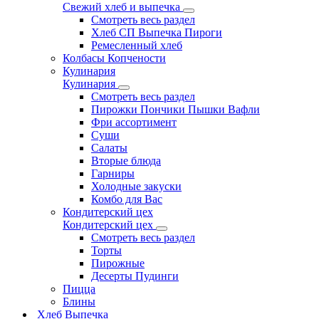
Свежий хлеб и выпечка
Смотреть весь раздел
Хлеб СП Выпечка Пироги
Ремесленный хлеб
Колбасы Копчености
Кулинария
Кулинария
Смотреть весь раздел
Пирожки Пончики Пышки Вафли
Фри ассортимент
Суши
Салаты
Вторые блюда
Гарниры
Холодные закуски
Комбо для Вас
Кондитерский цех
Кондитерский цех
Смотреть весь раздел
Торты
Пирожные
Десерты Пудинги
Пицца
Блины
Хлеб Выпечка