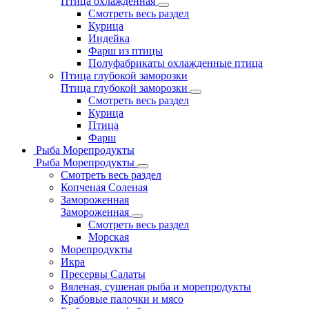
Птица охлажденная
Смотреть весь раздел
Курица
Индейка
Фарш из птицы
Полуфабрикаты охлажденные птица
Птица глубокой заморозки
Птица глубокой заморозки
Смотреть весь раздел
Курица
Птица
Фарш
Рыба Морепродукты
Рыба Морепродукты
Смотреть весь раздел
Копченая Соленая
Замороженная
Замороженная
Смотреть весь раздел
Морская
Морепродукты
Икра
Пресервы Салаты
Вяленая, сушеная рыба и морепродукты
Крабовые палочки и мясо