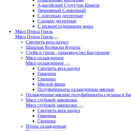
Адыгейский Сулугуни Брынза
Творожный Сливочный
С плесенью десертные
Сладкие десертные
С низким содержание жира
Мясо Птица Гриль
Мясо Птица Гриль
Смотреть весь раздел
Шашлык Колбаски Купаты
Стейк и гриль - производство Быстроном
Мясо охлажденное
Мясо охлажденное
Смотреть весь раздел
Говядина
Свинина
Мясной фарш
Полуфабрикаты охлажденные мясные
Охлажденные мясные полуфабрикаты сделаны в Б
Мясо глубокой заморозки
Мясо глубокой заморозки
Смотреть весь раздел
Говядина
Свинина
Птица охлажденная