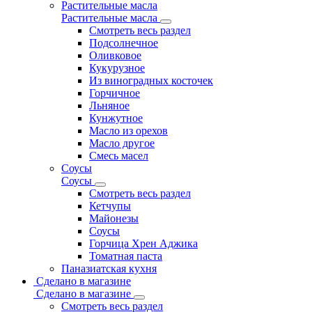
Растительные масла
Растительные масла
Смотреть весь раздел
Подсолнечное
Оливковое
Кукурузное
Из виноградных косточек
Горчичное
Льняное
Кунжутное
Масло из орехов
Масло другое
Смесь масел
Соусы
Соусы
Смотреть весь раздел
Кетчупы
Майонезы
Соусы
Горчица Хрен Аджика
Томатная паста
Паназиатская кухня
Сделано в магазине
Сделано в магазине
Смотреть весь раздел