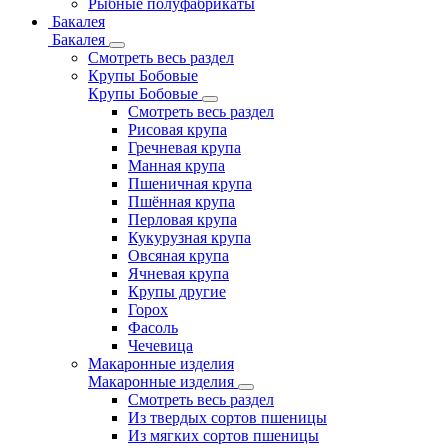
Рыбные полуфабрикаты
Бакалея
Бакалея
Смотреть весь раздел
Крупы Бобовые
Крупы Бобовые
Смотреть весь раздел
Рисовая крупа
Гречневая крупа
Манная крупа
Пшеничная крупа
Пшённая крупа
Перловая крупа
Кукурузная крупа
Овсяная крупа
Ячневая крупа
Крупы другие
Горох
Фасоль
Чечевица
Макаронные изделия
Макаронные изделия
Смотреть весь раздел
Из твердых сортов пшеницы
Из мягких сортов пшеницы