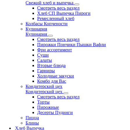
Свежий хлеб и выпечка
Смотреть весь раздел
Хлеб СП Выпечка Пироги
Ремесленный хлеб
Колбасы Копчености
Кулинария
Кулинария
Смотреть весь раздел
Пирожки Пончики Пышки Вафли
Фри ассортимент
Суши
Салаты
Вторые блюда
Гарниры
Холодные закуски
Комбо для Вас
Кондитерский цех
Кондитерский цех
Смотреть весь раздел
Торты
Пирожные
Десерты Пудинги
Пицца
Блины
Хлеб Выпечка