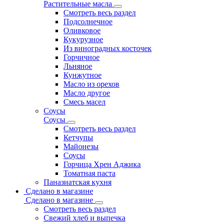
Растительные масла
Смотреть весь раздел
Подсолнечное
Оливковое
Кукурузное
Из виноградных косточек
Горчичное
Льняное
Кунжутное
Масло из орехов
Масло другое
Смесь масел
Соусы
Соусы
Смотреть весь раздел
Кетчупы
Майонезы
Соусы
Горчица Хрен Аджика
Томатная паста
Паназиатская кухня
Сделано в магазине
Сделано в магазине
Смотреть весь раздел
Свежий хлеб и выпечка