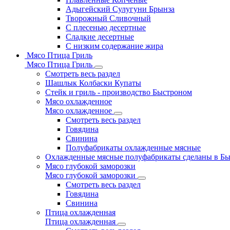
Адыгейский Сулугуни Брынза
Творожный Сливочный
С плесенью десертные
Сладкие десертные
С низким содержание жира
Мясо Птица Гриль
Мясо Птица Гриль
Смотреть весь раздел
Шашлык Колбаски Купаты
Стейк и гриль - производство Быстроном
Мясо охлажденное
Мясо охлажденное
Смотреть весь раздел
Говядина
Свинина
Полуфабрикаты охлажденные мясные
Охлажденные мясные полуфабрикаты сделаны в Б
Мясо глубокой заморозки
Мясо глубокой заморозки
Смотреть весь раздел
Говядина
Свинина
Птица охлажденная
Птица охлажденная