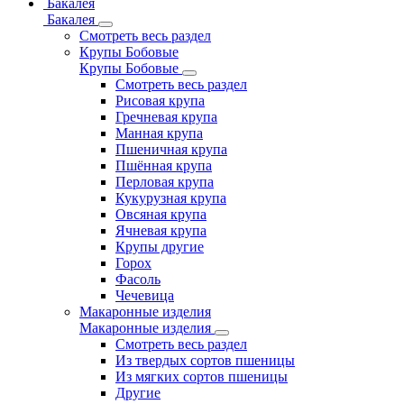
Бакалея
Бакалея
Смотреть весь раздел
Крупы Бобовые
Крупы Бобовые
Смотреть весь раздел
Рисовая крупа
Гречневая крупа
Манная крупа
Пшеничная крупа
Пшённая крупа
Перловая крупа
Кукурузная крупа
Овсяная крупа
Ячневая крупа
Крупы другие
Горох
Фасоль
Чечевица
Макаронные изделия
Макаронные изделия
Смотреть весь раздел
Из твердых сортов пшеницы
Из мягких сортов пшеницы
Другие