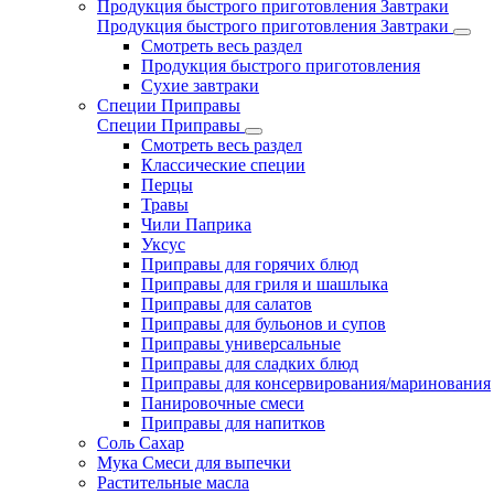
Продукция быстрого приготовления Завтраки
Продукция быстрого приготовления Завтраки
Смотреть весь раздел
Продукция быстрого приготовления
Сухие завтраки
Специи Приправы
Специи Приправы
Смотреть весь раздел
Классические специи
Перцы
Травы
Чили Паприка
Уксус
Приправы для горячих блюд
Приправы для гриля и шашлыка
Приправы для салатов
Приправы для бульонов и супов
Приправы универсальные
Приправы для сладких блюд
Приправы для консервирования/маринования
Панировочные смеси
Приправы для напитков
Соль Сахар
Мука Смеси для выпечки
Растительные масла