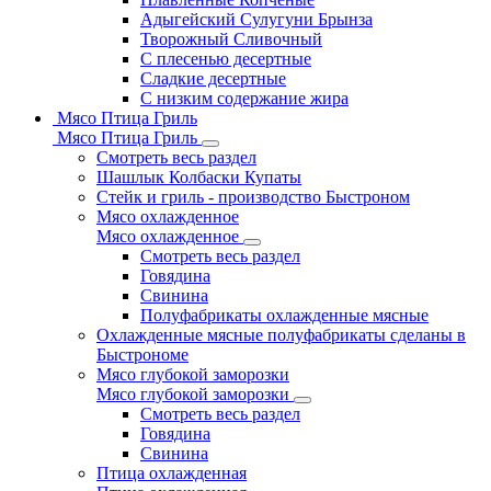
Адыгейский Сулугуни Брынза
Творожный Сливочный
С плесенью десертные
Сладкие десертные
С низким содержание жира
Мясо Птица Гриль
Мясо Птица Гриль
Смотреть весь раздел
Шашлык Колбаски Купаты
Стейк и гриль - производство Быстроном
Мясо охлажденное
Мясо охлажденное
Смотреть весь раздел
Говядина
Свинина
Полуфабрикаты охлажденные мясные
Охлажденные мясные полуфабрикаты сделаны в
Быстрономе
Мясо глубокой заморозки
Мясо глубокой заморозки
Смотреть весь раздел
Говядина
Свинина
Птица охлажденная