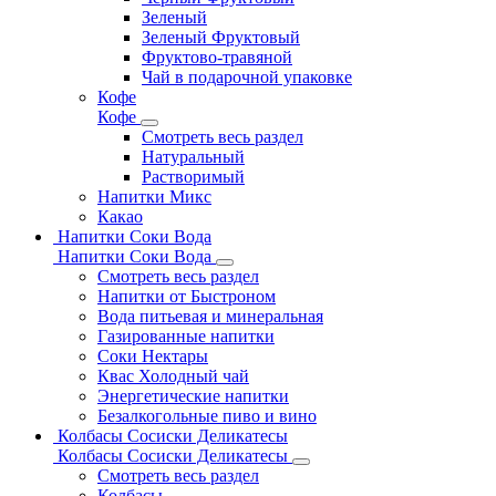
Зеленый
Зеленый Фруктовый
Фруктово-травяной
Чай в подарочной упаковке
Кофе
Кофе
Смотреть весь раздел
Натуральный
Растворимый
Напитки Микс
Какао
Напитки Соки Вода
Напитки Соки Вода
Смотреть весь раздел
Напитки от Быстроном
Вода питьевая и минеральная
Газированные напитки
Соки Нектары
Квас Холодный чай
Энергетические напитки
Безалкогольные пиво и вино
Колбасы Сосиски Деликатесы
Колбасы Сосиски Деликатесы
Смотреть весь раздел
Колбасы