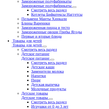
Замороженые полуфабрикаты
Замороженые полуфабрикаты
Смотреть весь раздел
Котлеты Бифштексы Наггетсы
Пельмени Манты Хинкали
Блины Вареники
Замороженная пицца и тесто
Замороженные овощи Грибы Ягоды
Первые и вторые блюда
Товары для детей
Товары для детей
Смотреть весь раздел
Детское питание
Детское питание
Смотреть весь раздел
Детские каши
Заменители молока
Напитки
Пюре
Детская выпечка
Молочные продукты
Детские товары
Детские товары
Смотреть весь раздел
Игрушки от 0 до 3 лет