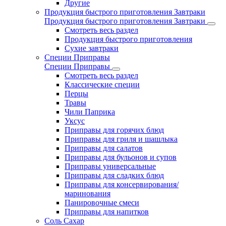
Другие
Продукция быстрого приготовления Завтраки
Продукция быстрого приготовления Завтраки
Смотреть весь раздел
Продукция быстрого приготовления
Сухие завтраки
Специи Приправы
Специи Приправы
Смотреть весь раздел
Классические специи
Перцы
Травы
Чили Паприка
Уксус
Приправы для горячих блюд
Приправы для гриля и шашлыка
Приправы для салатов
Приправы для бульонов и супов
Приправы универсальные
Приправы для сладких блюд
Приправы для консервирования/
маринования
Панировочные смеси
Приправы для напитков
Соль Сахар