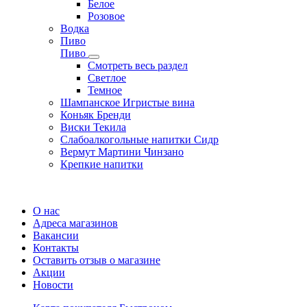
Белое
Розовое
Водка
Пиво
Пиво
Смотреть весь раздел
Cветлое
Темное
Шампанское Игристые вина
Коньяк Бренди
Виски Текила
Слабоалкогольные напитки Сидр
Вермут Мартини Чинзано
Крепкие напитки
Регистрация карты
О нас
Адреса магазинов
Вакансии
Контакты
Оставить отзыв о магазине
Акции
Новости