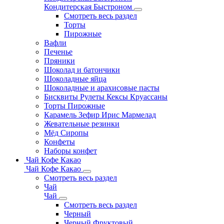
Кондитерская Быстроном
Смотреть весь раздел
Торты
Пирожные
Вафли
Печенье
Пряники
Шоколад и батончики
Шоколадные яйца
Шоколадные и арахисовые пасты
Бисквиты Рулеты Кексы Круассаны
Торты Пирожные
Карамель Зефир Ирис Мармелад
Жевательные резинки
Мёд Сиропы
Конфеты
Наборы конфет
Чай Кофе Какао
Чай Кофе Какао
Смотреть весь раздел
Чай
Чай
Смотреть весь раздел
Черный
Черный Фруктовый