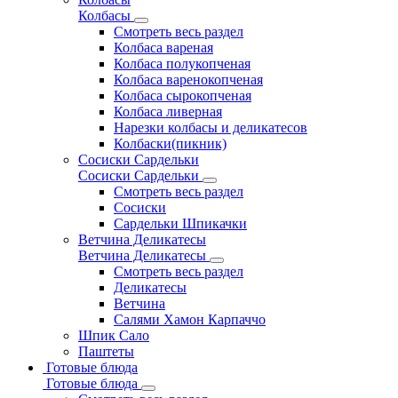
Колбасы
Смотреть весь раздел
Колбаса вареная
Колбаса полукопченая
Колбаса варенокопченая
Колбаса сырокопченая
Колбаса ливерная
Нарезки колбасы и деликатесов
Колбаски(пикник)
Сосиски Сардельки
Сосиски Сардельки
Смотреть весь раздел
Сосиски
Сардельки Шпикачки
Ветчина Деликатесы
Ветчина Деликатесы
Смотреть весь раздел
Деликатесы
Ветчина
Салями Хамон Карпаччо
Шпик Сало
Паштеты
Готовые блюда
Готовые блюда