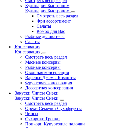
Смотреть весь раздел
Кулинария Быстроном
Кулинария Быстроном
Смотреть весь раздел
Фри ассортимент
Салаты
Комбо для Вас
Рыбные деликатесы
Салаты
Консервация
Консервация
Смотреть весь раздел
Мясные консервы
Рыбные консервы
Овощная консервация
Варенье Джемы Компоты
Фруктовая консервация
Дессертная консервация
Закуски Чипсы Снэки
Закуски Чипсы Снэки
Смотреть весь раздел
Орехи Семечки Сухофрукты
Чипсы
Сухарики Гренки
Попкорн Кукурузные палочки