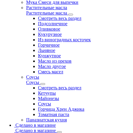
Мука Смеси для выпечки
Растительные масла
Растительные масла
Смотреть весь раздел
Подсолнечное
Оливковое
Кукурузное
Из виноградных косточек
Горчичное
Льняное
Кунжутное
Масло из орехов
Масло другое
Смесь масел
Соусы
Соусы
Смотреть весь раздел
Кетчупы
Майонезы
Соусы
Горчица Хрен Аджика
Томатная паста
Паназиатская кухня
Сделано в магазине
Сделано в магазине