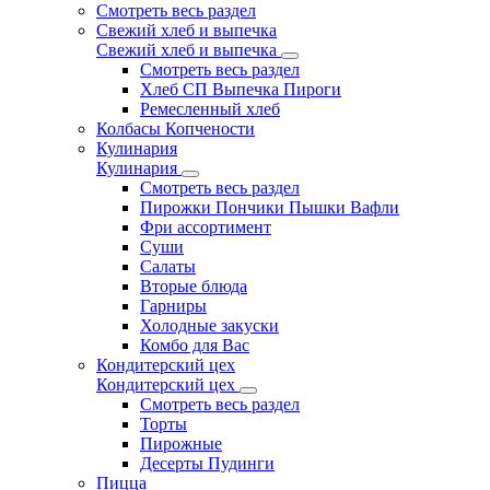
Смотреть весь раздел
Свежий хлеб и выпечка
Свежий хлеб и выпечка
Смотреть весь раздел
Хлеб СП Выпечка Пироги
Ремесленный хлеб
Колбасы Копчености
Кулинария
Кулинария
Смотреть весь раздел
Пирожки Пончики Пышки Вафли
Фри ассортимент
Суши
Салаты
Вторые блюда
Гарниры
Холодные закуски
Комбо для Вас
Кондитерский цех
Кондитерский цех
Смотреть весь раздел
Торты
Пирожные
Десерты Пудинги
Пицца