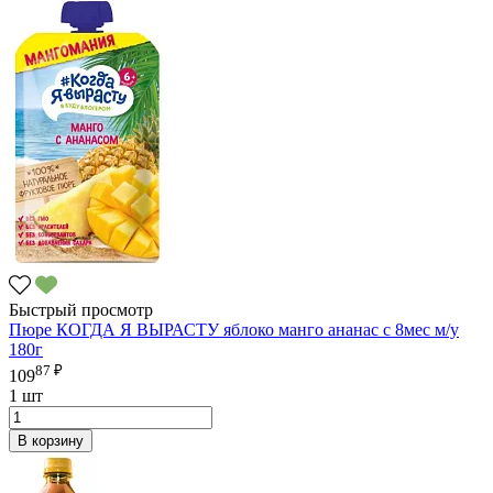
Быстрый просмотр
Пюре КОГДА Я ВЫРАСТУ яблоко манго ананас с 8мес м/у
180г
87 ₽
109
1 шт
В корзину