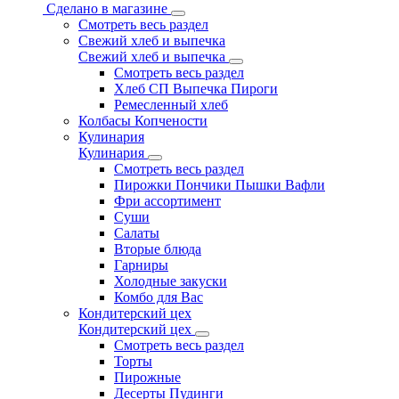
Сделано в магазине
Смотреть весь раздел
Свежий хлеб и выпечка
Свежий хлеб и выпечка
Смотреть весь раздел
Хлеб СП Выпечка Пироги
Ремесленный хлеб
Колбасы Копчености
Кулинария
Кулинария
Смотреть весь раздел
Пирожки Пончики Пышки Вафли
Фри ассортимент
Суши
Салаты
Вторые блюда
Гарниры
Холодные закуски
Комбо для Вас
Кондитерский цех
Кондитерский цех
Смотреть весь раздел
Торты
Пирожные
Десерты Пудинги