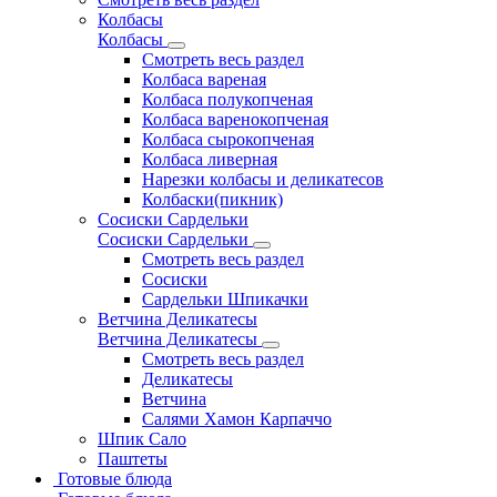
Колбасы
Колбасы
Смотреть весь раздел
Колбаса вареная
Колбаса полукопченая
Колбаса варенокопченая
Колбаса сырокопченая
Колбаса ливерная
Нарезки колбасы и деликатесов
Колбаски(пикник)
Сосиски Сардельки
Сосиски Сардельки
Смотреть весь раздел
Сосиски
Сардельки Шпикачки
Ветчина Деликатесы
Ветчина Деликатесы
Смотреть весь раздел
Деликатесы
Ветчина
Салями Хамон Карпаччо
Шпик Сало
Паштеты
Готовые блюда