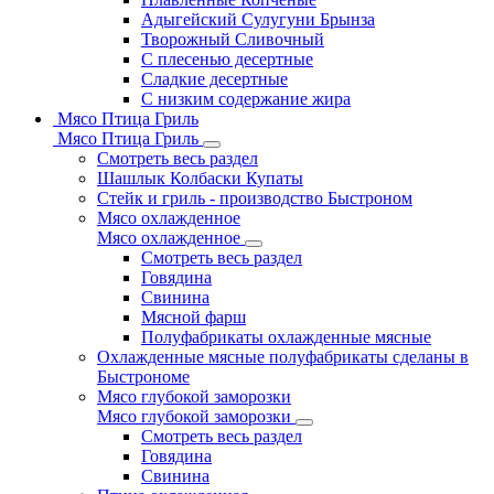
Адыгейский Сулугуни Брынза
Творожный Сливочный
С плесенью десертные
Сладкие десертные
С низким содержание жира
Мясо Птица Гриль
Мясо Птица Гриль
Смотреть весь раздел
Шашлык Колбаски Купаты
Стейк и гриль - производство Быстроном
Мясо охлажденное
Мясо охлажденное
Смотреть весь раздел
Говядина
Свинина
Мясной фарш
Полуфабрикаты охлажденные мясные
Охлажденные мясные полуфабрикаты сделаны в
Быстрономе
Мясо глубокой заморозки
Мясо глубокой заморозки
Смотреть весь раздел
Говядина
Свинина