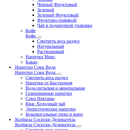
Черный Фруктовый
Зеленый
Зеленый Фруктовый
Фруктово-травяной
Чай в подарочной упаковке
Кофе
Кофе
Смотреть весь раздел
Натуральный
Растворимый
Напитки Микс
Какао
Напитки Соки Вода
Напитки Соки Вода
Смотреть весь раздел
Напитки от Быстроном
Вода питьевая и минеральная
Газированные напитки
Соки Нектары
Квас Холодный чай
Энергетические напитки
Безалкогольные пиво и вино
Колбасы Сосиски Деликатесы
Колбасы Сосиски Деликатесы
Смотреть весь раздел