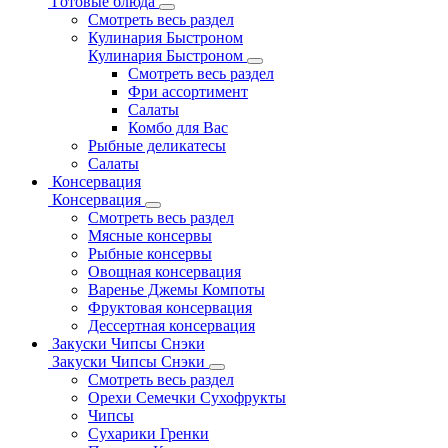
Готовые блюда
Смотреть весь раздел
Кулинария Быстроном
Кулинария Быстроном
Смотреть весь раздел
Фри ассортимент
Салаты
Комбо для Вас
Рыбные деликатесы
Салаты
Консервация
Консервация
Смотреть весь раздел
Мясные консервы
Рыбные консервы
Овощная консервация
Варенье Джемы Компоты
Фруктовая консервация
Дессертная консервация
Закуски Чипсы Снэки
Закуски Чипсы Снэки
Смотреть весь раздел
Орехи Семечки Сухофрукты
Чипсы
Сухарики Гренки