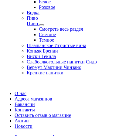
Белое
Розовое
Водка
Пиво
Пиво
Смотреть весь раздел
Cветлое
Темное
Шампанское Игристые вина
Коньяк Бренди
Виски Текила
Слабоалкогольные напитки Сидр
Вермут Мартини Чинзано
Крепкие напитки
Регистрация карты
О нас
Адреса магазинов
Вакансии
Контакты
Оставить отзыв о магазине
Акции
Новости