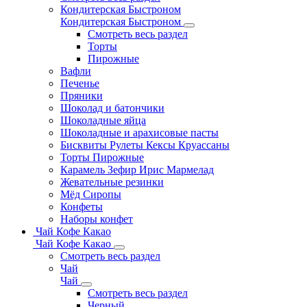
Кондитерская Быстроном
Кондитерская Быстроном
Смотреть весь раздел
Торты
Пирожные
Вафли
Печенье
Пряники
Шоколад и батончики
Шоколадные яйца
Шоколадные и арахисовые пасты
Бисквиты Рулеты Кексы Круассаны
Торты Пирожные
Карамель Зефир Ирис Мармелад
Жевательные резинки
Мёд Сиропы
Конфеты
Наборы конфет
Чай Кофе Какао
Чай Кофе Какао
Смотреть весь раздел
Чай
Чай
Смотреть весь раздел
Черный