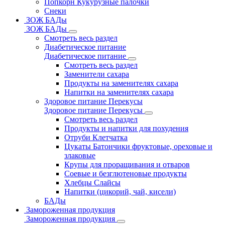
Попкорн Кукурузные палочки
Снеки
ЗОЖ БАДы
ЗОЖ БАДы
Смотреть весь раздел
Диабетическое питание
Диабетическое питание
Смотреть весь раздел
Заменители сахара
Продукты на заменителях сахара
Напитки на заменителях сахара
Здоровое питание Перекусы
Здоровое питание Перекусы
Смотреть весь раздел
Продукты и напитки для похудения
Отруби Клетчатка
Цукаты Батончики фруктовые, ореховые и
злаковые
Крупы для проращивания и отваров
Соевые и безглютеновые продукты
Хлебцы Слайсы
Напитки (цикорий, чай, кисели)
БАДы
Замороженная продукция
Замороженная продукция