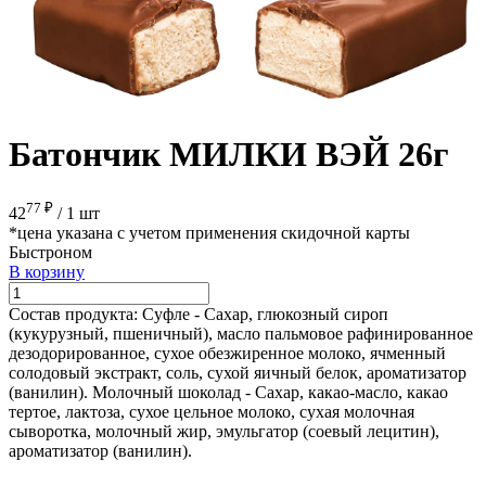
Батончик МИЛКИ ВЭЙ 26г
77 ₽
42
/
1 шт
*цена указана с учетом применения скидочной карты
Быстроном
В корзину
Состав продукта:
Суфле - Сахар, глюкозный сироп
(кукурузный, пшеничный), масло пальмовое рафинированное
дезодорированное, сухое обезжиренное молоко, ячменный
солодовый экстракт, соль, сухой яичный белок, ароматизатор
(ванилин). Молочный шоколад - Сахар, какао-масло, какао
тертое, лактоза, сухое цельное молоко, сухая молочная
сыворотка, молочный жир, эмульгатор (соевый лецитин),
ароматизатор (ванилин).