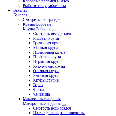
Крабовые палочки и мясо
Рыбные полуфабрикаты
Бакалея
Бакалея
Смотреть весь раздел
Крупы Бобовые
Крупы Бобовые
Смотреть весь раздел
Рисовая крупа
Гречневая крупа
Манная крупа
Пшеничная крупа
Пшённая крупа
Перловая крупа
Кукурузная крупа
Овсяная крупа
Ячневая крупа
Крупы другие
Горох
Фасоль
Чечевица
Макаронные изделия
Макаронные изделия
Смотреть весь раздел
Из твердых сортов пшеницы