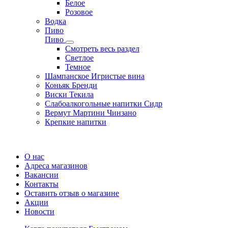
Белое
Розовое
Водка
Пиво
Пиво
Смотреть весь раздел
Cветлое
Темное
Шампанское Игристые вина
Коньяк Бренди
Виски Текила
Слабоалкогольные напитки Сидр
Вермут Мартини Чинзано
Крепкие напитки
Регистрация карты
О нас
Адреса магазинов
Вакансии
Контакты
Оставить отзыв о магазине
Акции
Новости