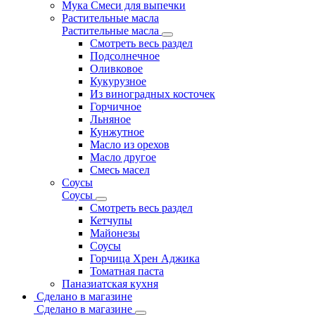
Мука Смеси для выпечки
Растительные масла
Растительные масла
Смотреть весь раздел
Подсолнечное
Оливковое
Кукурузное
Из виноградных косточек
Горчичное
Льняное
Кунжутное
Масло из орехов
Масло другое
Смесь масел
Соусы
Соусы
Смотреть весь раздел
Кетчупы
Майонезы
Соусы
Горчица Хрен Аджика
Томатная паста
Паназиатская кухня
Сделано в магазине
Сделано в магазине