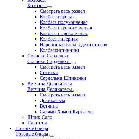
Колбасы
Смотреть весь раздел
Колбаса вареная
Колбаса полукопченая
Колбаса варенокопченая
Колбаса сырокопченая
Колбаса ливерная
Нарезки колбасы и деликатесов
Колбаски(пикник)
Сосиски Сардельки
Сосиски Сардельки
Смотреть весь раздел
Сосиски
Сардельки Шпикачки
Ветчина Деликатесы
Ветчина Деликатесы
Смотреть весь раздел
Деликатесы
Ветчина
Салями Хамон Карпаччо
Шпик Сало
Паштеты
Готовые блюда
Готовые блюда