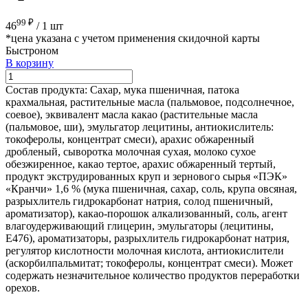
99 ₽
46
/
1 шт
*цена указана с учетом применения скидочной карты
Быстроном
В корзину
Состав продукта:
Сахар, мука пшеничная, патока
крахмальная, растительные масла (пальмовое, подсолнечное,
соевое), эквивалент масла какао (растительные масла
(пальмовое, ши), эмульгатор лецитины, антиокислитель:
токоферолы, концентрат смеси), арахис обжаренный
дробленый, сыворотка молочная сухая, молоко сухое
обезжиренное, какао тертое, арахис обжаренный тертый,
продукт экструдированных круп и зернового сырья «ПЭК»
«Кранчи» 1,6 % (мука пшеничная, сахар, соль, крупа овсяная,
разрыхлитель гидрокарбонат натрия, солод пшеничный,
ароматизатор), какао-порошок алкализованный, соль, агент
влагоудерживающий глицерин, эмульгаторы (лецитины,
Е476), ароматизаторы, разрыхлитель гидрокарбонат натрия,
регулятор кислотности молочная кислота, антиокислители
(аскорбилпальмитат; токоферолы, концентрат смеси). Может
содержать незначительное количество продуктов переработки
орехов.