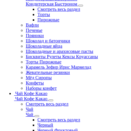
Кондитерская Быстроном
Смотреть весь раздел
Торты
Пирожные
Вафли
Печенье
Пряники
Шоколад и батончики
Шоколадные яйца
Шоколадные и арахисовые пасты
Бисквиты Рулеты Кексы Круассаны
Торты Пирожные
Карамель Зефир Ирис Мармелад
Жевательные резинки
Мёд Сиропы
Конфеты
Наборы конфет
Чай Кофе Какао
Чай Кофе Какао
Смотреть весь раздел
Чай
Чай
Смотреть весь раздел
Черный
Черный Фруктовый