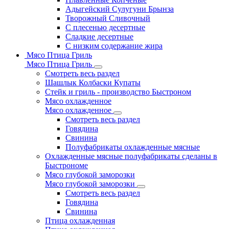
Адыгейский Сулугуни Брынза
Творожный Сливочный
С плесенью десертные
Сладкие десертные
С низким содержание жира
Мясо Птица Гриль
Мясо Птица Гриль
Смотреть весь раздел
Шашлык Колбаски Купаты
Стейк и гриль - производство Быстроном
Мясо охлажденное
Мясо охлажденное
Смотреть весь раздел
Говядина
Свинина
Полуфабрикаты охлажденные мясные
Охлажденные мясные полуфабрикаты сделаны в
Быстрономе
Мясо глубокой заморозки
Мясо глубокой заморозки
Смотреть весь раздел
Говядина
Свинина
Птица охлажденная