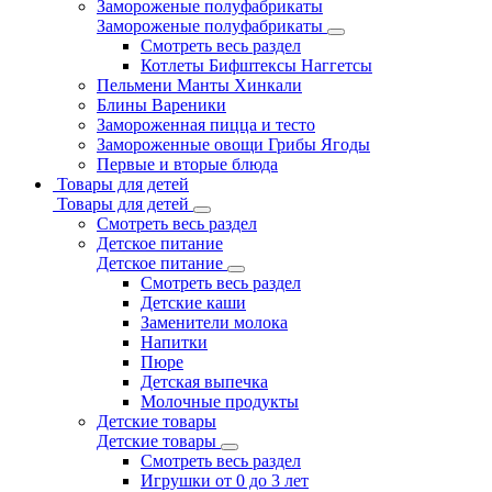
Замороженые полуфабрикаты
Замороженые полуфабрикаты
Смотреть весь раздел
Котлеты Бифштексы Наггетсы
Пельмени Манты Хинкали
Блины Вареники
Замороженная пицца и тесто
Замороженные овощи Грибы Ягоды
Первые и вторые блюда
Товары для детей
Товары для детей
Смотреть весь раздел
Детское питание
Детское питание
Смотреть весь раздел
Детские каши
Заменители молока
Напитки
Пюре
Детская выпечка
Молочные продукты
Детские товары
Детские товары
Смотреть весь раздел
Игрушки от 0 до 3 лет