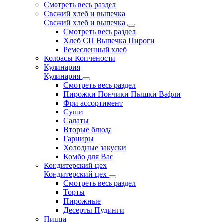
Смотреть весь раздел
Свежий хлеб и выпечка
Свежий хлеб и выпечка
Смотреть весь раздел
Хлеб СП Выпечка Пироги
Ремесленный хлеб
Колбасы Копчености
Кулинария
Кулинария
Смотреть весь раздел
Пирожки Пончики Пышки Вафли
Фри ассортимент
Суши
Салаты
Вторые блюда
Гарниры
Холодные закуски
Комбо для Вас
Кондитерский цех
Кондитерский цех
Смотреть весь раздел
Торты
Пирожные
Десерты Пудинги
Пицца