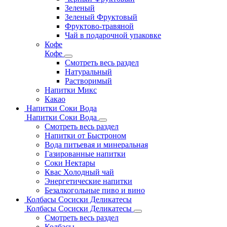
Зеленый
Зеленый Фруктовый
Фруктово-травяной
Чай в подарочной упаковке
Кофе
Кофе
Смотреть весь раздел
Натуральный
Растворимый
Напитки Микс
Какао
Напитки Соки Вода
Напитки Соки Вода
Смотреть весь раздел
Напитки от Быстроном
Вода питьевая и минеральная
Газированные напитки
Соки Нектары
Квас Холодный чай
Энергетические напитки
Безалкогольные пиво и вино
Колбасы Сосиски Деликатесы
Колбасы Сосиски Деликатесы
Смотреть весь раздел
Колбасы