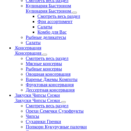
Смотреть весь раздел
Кулинария Быстроном
Кулинария Быстроном
Смотреть весь раздел
Фри ассортимент
Салаты
Комбо для Вас
Рыбные деликатесы
Салаты
Консервация
Консервация
Смотреть весь раздел
Мясные консервы
Рыбные консервы
Овощная консервация
Варенье Джемы Компоты
Фруктовая консервация
Дессертная консервация
Закуски Чипсы Снэки
Закуски Чипсы Снэки
Смотреть весь раздел
Орехи Семечки Сухофрукты
Чипсы
Сухарики Гренки
Попкорн Кукурузные палочки