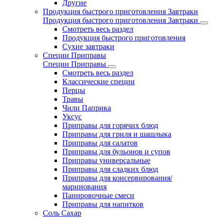
Другие
Продукция быстрого приготовления Завтраки
Продукция быстрого приготовления Завтраки
Смотреть весь раздел
Продукция быстрого приготовления
Сухие завтраки
Специи Приправы
Специи Приправы
Смотреть весь раздел
Классические специи
Перцы
Травы
Чили Паприка
Уксус
Приправы для горячих блюд
Приправы для гриля и шашлыка
Приправы для салатов
Приправы для бульонов и супов
Приправы универсальные
Приправы для сладких блюд
Приправы для консервирования/
маринования
Панировочные смеси
Приправы для напитков
Соль Сахар