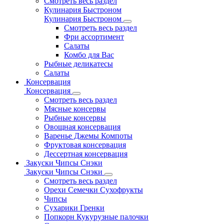
Смотреть весь раздел
Кулинария Быстроном
Кулинария Быстроном
Смотреть весь раздел
Фри ассортимент
Салаты
Комбо для Вас
Рыбные деликатесы
Салаты
Консервация
Консервация
Смотреть весь раздел
Мясные консервы
Рыбные консервы
Овощная консервация
Варенье Джемы Компоты
Фруктовая консервация
Дессертная консервация
Закуски Чипсы Снэки
Закуски Чипсы Снэки
Смотреть весь раздел
Орехи Семечки Сухофрукты
Чипсы
Сухарики Гренки
Попкорн Кукурузные палочки