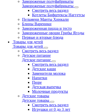
Замороженые полуфабрикаты
Замороженые полуфабрикаты
Смотреть весь раздел
Котлеты Бифштексы Наггетсы
Пельмени Манты Хинкали
Блины Вареники
Замороженная пицца и тесто
Замороженные овощи Грибы Ягоды
Первые и вторые блюда
Товары для детей
Товары для детей
Смотреть весь раздел
Детское питание
Детское питание
Смотреть весь раздел
Детские каши
Заменители молока
Напитки
Пюре
Детская выпечка
Молочные продукты
Детские товары
Детские товары
Смотреть весь раздел
Игрушки от 0 до 3 лет