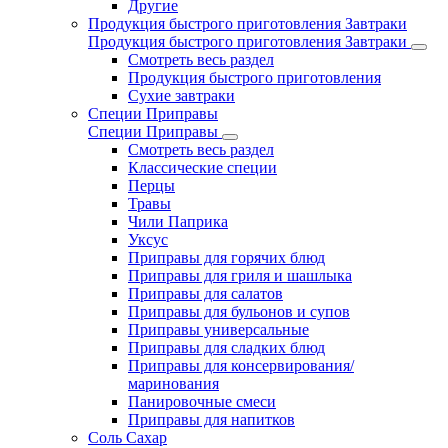
Другие
Продукция быстрого приготовления Завтраки
Продукция быстрого приготовления Завтраки
Смотреть весь раздел
Продукция быстрого приготовления
Сухие завтраки
Специи Приправы
Специи Приправы
Смотреть весь раздел
Классические специи
Перцы
Травы
Чили Паприка
Уксус
Приправы для горячих блюд
Приправы для гриля и шашлыка
Приправы для салатов
Приправы для бульонов и супов
Приправы универсальные
Приправы для сладких блюд
Приправы для консервирования/
маринования
Панировочные смеси
Приправы для напитков
Соль Сахар