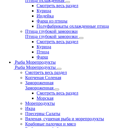
Птица охлажденная
Смотреть весь раздел
Курица
Индейка
Фарш из птицы
Полуфабрикаты охлажденные птица
Птица глубокой заморозки
Птица глубокой заморозки
Смотреть весь раздел
Курица
Птица
Фарш
Рыба Морепродукты
Рыба Морепродукты
Смотреть весь раздел
Копченая Соленая
Замороженная
Замороженная
Смотреть весь раздел
Морская
Морепродукты
Икра
Пресервы Салаты
Вяленая, сушеная рыба и морепродукты
Крабовые палочки и мясо