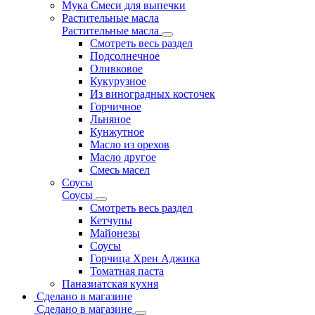
Мука Смеси для выпечки
Растительные масла
Растительные масла
Смотреть весь раздел
Подсолнечное
Оливковое
Кукурузное
Из виноградных косточек
Горчичное
Льняное
Кунжутное
Масло из орехов
Масло другое
Смесь масел
Соусы
Соусы
Смотреть весь раздел
Кетчупы
Майонезы
Соусы
Горчица Хрен Аджика
Томатная паста
Паназиатская кухня
Сделано в магазине
Сделано в магазине