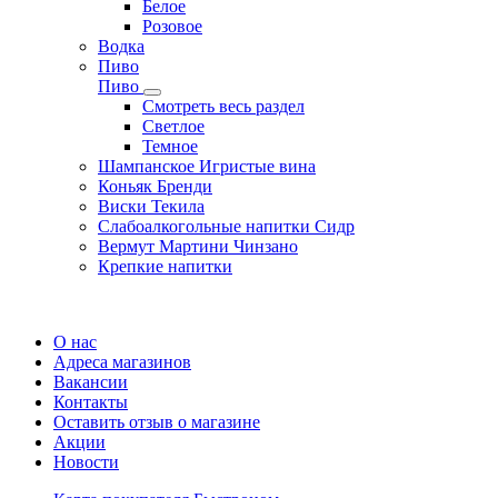
Белое
Розовое
Водка
Пиво
Пиво
Смотреть весь раздел
Cветлое
Темное
Шампанское Игристые вина
Коньяк Бренди
Виски Текила
Слабоалкогольные напитки Сидр
Вермут Мартини Чинзано
Крепкие напитки
Регистрация карты
О нас
Адреса магазинов
Вакансии
Контакты
Оставить отзыв о магазине
Акции
Новости