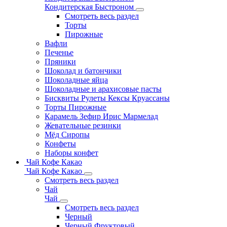
Кондитерская Быстроном
Смотреть весь раздел
Торты
Пирожные
Вафли
Печенье
Пряники
Шоколад и батончики
Шоколадные яйца
Шоколадные и арахисовые пасты
Бисквиты Рулеты Кексы Круассаны
Торты Пирожные
Карамель Зефир Ирис Мармелад
Жевательные резинки
Мёд Сиропы
Конфеты
Наборы конфет
Чай Кофе Какао
Чай Кофе Какао
Смотреть весь раздел
Чай
Чай
Смотреть весь раздел
Черный
Черный Фруктовый