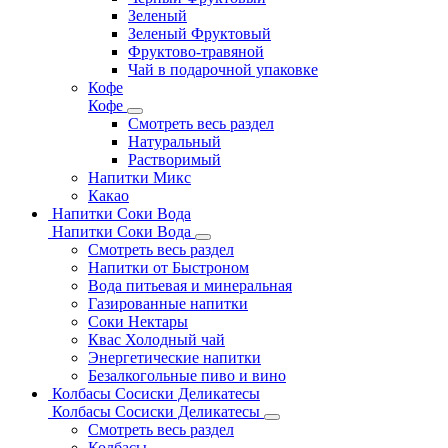
Зеленый
Зеленый Фруктовый
Фруктово-травяной
Чай в подарочной упаковке
Кофе
Кофе
Смотреть весь раздел
Натуральный
Растворимый
Напитки Микс
Какао
Напитки Соки Вода
Напитки Соки Вода
Смотреть весь раздел
Напитки от Быстроном
Вода питьевая и минеральная
Газированные напитки
Соки Нектары
Квас Холодный чай
Энергетические напитки
Безалкогольные пиво и вино
Колбасы Сосиски Деликатесы
Колбасы Сосиски Деликатесы
Смотреть весь раздел
Колбасы