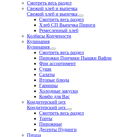
Смотреть весь раздел
Свежий хлеб и выпечка
Свежий хлеб и выпечка
Смотреть весь раздел
Хлеб СП Выпечка Пироги
Ремесленный хлеб
Колбасы Копчености
Кулинария
Кулинария
Смотреть весь раздел
Пирожки Пончики Пышки Вафли
Фри ассортимент
Суши
Салаты
Вторые блюда
Гарниры
Холодные закуски
Комбо для Вас
Кондитерский цех
Кондитерский цех
Смотреть весь раздел
Торты
Пирожные
Десерты Пудинги
Пицца