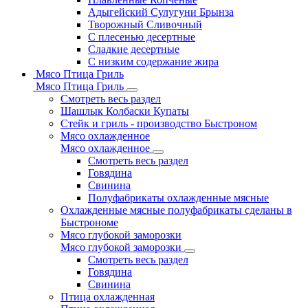
Адыгейский Сулугуни Брынза
Творожный Сливочный
С плесенью десертные
Сладкие десертные
С низким содержание жира
Мясо Птица Гриль
Мясо Птица Гриль
Смотреть весь раздел
Шашлык Колбаски Купаты
Стейк и гриль - производство Быстроном
Мясо охлажденное
Мясо охлажденное
Смотреть весь раздел
Говядина
Свинина
Полуфабрикаты охлажденные мясные
Охлажденные мясные полуфабрикаты сделаны в
Быстрономе
Мясо глубокой заморозки
Мясо глубокой заморозки
Смотреть весь раздел
Говядина
Свинина
Птица охлажденная