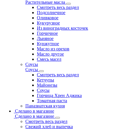
Растительные масла
Смотреть весь раздел
Подсолнечное
Оливковое
Кукурузное
Из виноградных косточек
Горчичное
Льняное
Кунжутное
Масло из орехов
Масло другое
Смесь масел
Соусы
Соусы
Смотреть весь раздел
Кетчупы
Майонезы
Соусы
Горчица Хрен Аджика
Томатная паста
Паназиатская кухня
Сделано в магазине
Сделано в магазине
Смотреть весь раздел
Свежий хлеб и выпечка