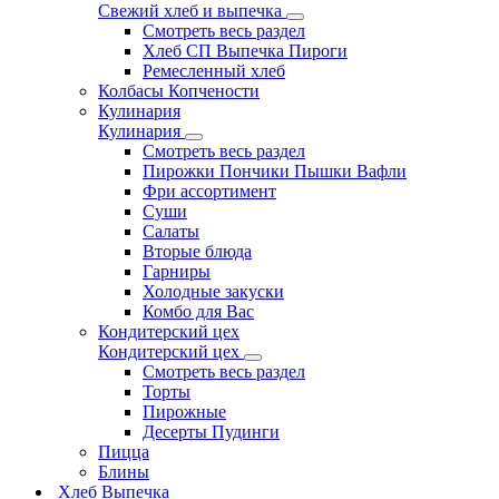
Свежий хлеб и выпечка
Смотреть весь раздел
Хлеб СП Выпечка Пироги
Ремесленный хлеб
Колбасы Копчености
Кулинария
Кулинария
Смотреть весь раздел
Пирожки Пончики Пышки Вафли
Фри ассортимент
Суши
Салаты
Вторые блюда
Гарниры
Холодные закуски
Комбо для Вас
Кондитерский цех
Кондитерский цех
Смотреть весь раздел
Торты
Пирожные
Десерты Пудинги
Пицца
Блины
Хлеб Выпечка