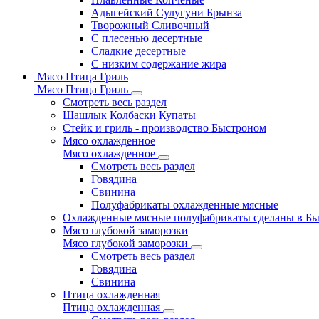
Адыгейский Сулугуни Брынза
Творожный Сливочный
С плесенью десертные
Сладкие десертные
С низким содержание жира
Мясо Птица Гриль
Мясо Птица Гриль
Смотреть весь раздел
Шашлык Колбаски Купаты
Стейк и гриль - производство Быстроном
Мясо охлажденное
Мясо охлажденное
Смотреть весь раздел
Говядина
Свинина
Полуфабрикаты охлажденные мясные
Охлажденные мясные полуфабрикаты сделаны в Б
Мясо глубокой заморозки
Мясо глубокой заморозки
Смотреть весь раздел
Говядина
Свинина
Птица охлажденная
Птица охлажденная