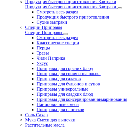
Продукция быстрого приготовления Завтраки
Продукция быстрого приготовления Завтраки
Смотреть весь раздел
Продукция быстрого приготовления
Сухие завтраки
Специи Приправы
Специи Приправы
Смотреть весь раздел
Классические специи
Перцы
Травы
Чили Паприка
Уксус
Приправы для горячих блюд
Приправы для гриля и шашлыка
Приправы для салатов
Приправы для бульонов и супов
Приправы универсальные
Приправы для сладких блюд
Приправы для консервирования/маринования
Панировочные смеси
Приправы для напитков
Соль Сахар
Мука Смеси для выпечки
Растительные масла