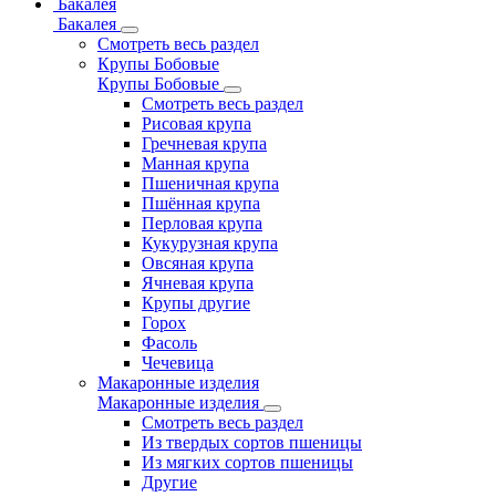
Бакалея
Бакалея
Смотреть весь раздел
Крупы Бобовые
Крупы Бобовые
Смотреть весь раздел
Рисовая крупа
Гречневая крупа
Манная крупа
Пшеничная крупа
Пшённая крупа
Перловая крупа
Кукурузная крупа
Овсяная крупа
Ячневая крупа
Крупы другие
Горох
Фасоль
Чечевица
Макаронные изделия
Макаронные изделия
Смотреть весь раздел
Из твердых сортов пшеницы
Из мягких сортов пшеницы
Другие