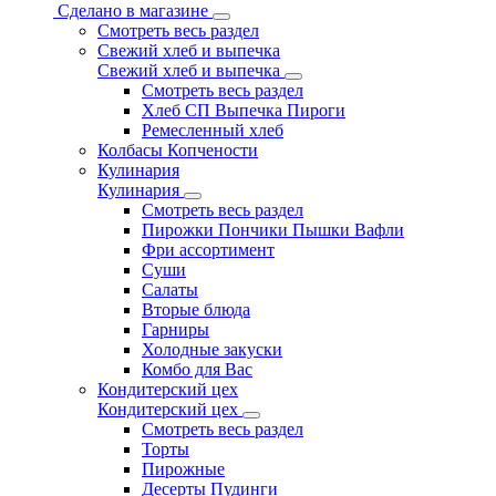
Сделано в магазине
Смотреть весь раздел
Свежий хлеб и выпечка
Свежий хлеб и выпечка
Смотреть весь раздел
Хлеб СП Выпечка Пироги
Ремесленный хлеб
Колбасы Копчености
Кулинария
Кулинария
Смотреть весь раздел
Пирожки Пончики Пышки Вафли
Фри ассортимент
Суши
Салаты
Вторые блюда
Гарниры
Холодные закуски
Комбо для Вас
Кондитерский цех
Кондитерский цех
Смотреть весь раздел
Торты
Пирожные
Десерты Пудинги