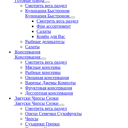
Готовые блюда
Смотреть весь раздел
Кулинария Быстроном
Кулинария Быстроном
Смотреть весь раздел
Фри ассортимент
Салаты
Комбо для Вас
Рыбные деликатесы
Салаты
Консервация
Консервация
Смотреть весь раздел
Мясные консервы
Рыбные консервы
Овощная консервация
Варенье Джемы Компоты
Фруктовая консервация
Дессертная консервация
Закуски Чипсы Снэки
Закуски Чипсы Снэки
Смотреть весь раздел
Орехи Семечки Сухофрукты
Чипсы
Сухарики Гренки