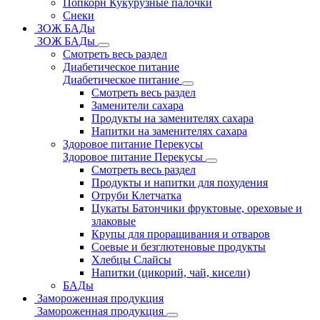
Попкорн Кукурузные палочки
Снеки
ЗОЖ БАДы
ЗОЖ БАДы
Смотреть весь раздел
Диабетическое питание
Диабетическое питание
Смотреть весь раздел
Заменители сахара
Продукты на заменителях сахара
Напитки на заменителях сахара
Здоровое питание Перекусы
Здоровое питание Перекусы
Смотреть весь раздел
Продукты и напитки для похудения
Отруби Клетчатка
Цукаты Батончики фруктовые, ореховые и
злаковые
Крупы для проращивания и отваров
Соевые и безглютеновые продукты
Хлебцы Слайсы
Напитки (цикорий, чай, кисели)
БАДы
Замороженная продукция
Замороженная продукция