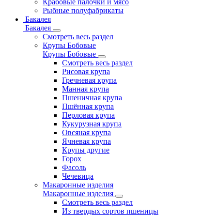
Крабовые палочки и мясо
Рыбные полуфабрикаты
Бакалея
Бакалея
Смотреть весь раздел
Крупы Бобовые
Крупы Бобовые
Смотреть весь раздел
Рисовая крупа
Гречневая крупа
Манная крупа
Пшеничная крупа
Пшённая крупа
Перловая крупа
Кукурузная крупа
Овсяная крупа
Ячневая крупа
Крупы другие
Горох
Фасоль
Чечевица
Макаронные изделия
Макаронные изделия
Смотреть весь раздел
Из твердых сортов пшеницы