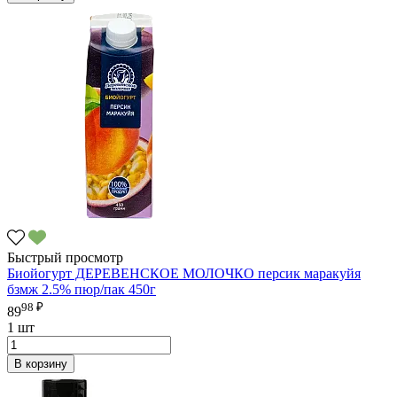
Быстрый просмотр
Биойогурт ДЕРЕВЕНСКОЕ МОЛОЧКО персик маракуйя
бзмж 2.5% пюр/пак 450г
98 ₽
89
1 шт
В корзину