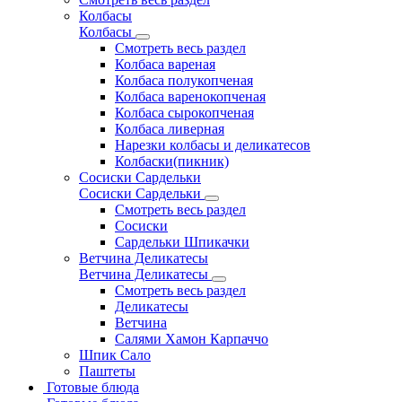
Колбасы
Колбасы
Смотреть весь раздел
Колбаса вареная
Колбаса полукопченая
Колбаса варенокопченая
Колбаса сырокопченая
Колбаса ливерная
Нарезки колбасы и деликатесов
Колбаски(пикник)
Сосиски Сардельки
Сосиски Сардельки
Смотреть весь раздел
Сосиски
Сардельки Шпикачки
Ветчина Деликатесы
Ветчина Деликатесы
Смотреть весь раздел
Деликатесы
Ветчина
Салями Хамон Карпаччо
Шпик Сало
Паштеты
Готовые блюда