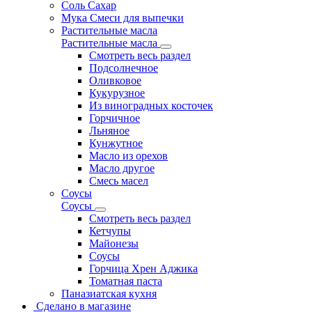
Соль Сахар
Мука Смеси для выпечки
Растительные масла
Растительные масла
Смотреть весь раздел
Подсолнечное
Оливковое
Кукурузное
Из виноградных косточек
Горчичное
Льняное
Кунжутное
Масло из орехов
Масло другое
Смесь масел
Соусы
Соусы
Смотреть весь раздел
Кетчупы
Майонезы
Соусы
Горчица Хрен Аджика
Томатная паста
Паназиатская кухня
Сделано в магазине