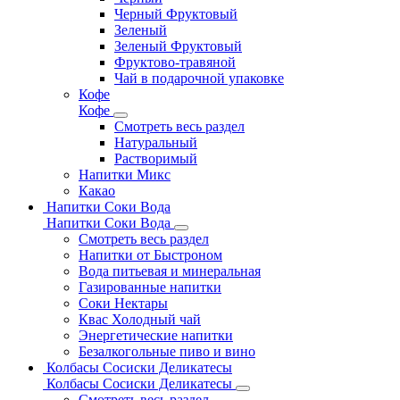
Черный Фруктовый
Зеленый
Зеленый Фруктовый
Фруктово-травяной
Чай в подарочной упаковке
Кофе
Кофе
Смотреть весь раздел
Натуральный
Растворимый
Напитки Микс
Какао
Напитки Соки Вода
Напитки Соки Вода
Смотреть весь раздел
Напитки от Быстроном
Вода питьевая и минеральная
Газированные напитки
Соки Нектары
Квас Холодный чай
Энергетические напитки
Безалкогольные пиво и вино
Колбасы Сосиски Деликатесы
Колбасы Сосиски Деликатесы
Смотреть весь раздел