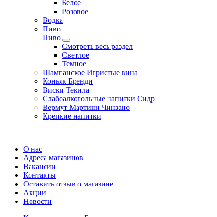
Белое
Розовое
Водка
Пиво
Пиво
Смотреть весь раздел
Cветлое
Темное
Шампанское Игристые вина
Коньяк Бренди
Виски Текила
Слабоалкогольные напитки Сидр
Вермут Мартини Чинзано
Крепкие напитки
Регистрация карты
О нас
Адреса магазинов
Вакансии
Контакты
Оставить отзыв о магазине
Акции
Новости