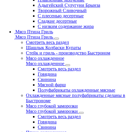
Адыгейский Сулугуни Брынза
Творожный Сливочный
С плесенью десертные
Сладкие десертные
С низким содержание жира
Мясо Птица Гриль
Мясо Птица Гриль
Смотреть весь раздел
Шашлык Колбаски Купаты
Стейк и гриль - производство Быстроном
Мясо охлажденное
Мясо охлажденное
Смотреть весь раздел
Говядина
Свинина
Мясной фарш
Полуфабрикаты охлажденные мясные
Охлажденные мясные полуфабрикаты сделаны в
Быстрономе
Мясо глубокой заморозки
Мясо глубокой заморозки
Смотреть весь раздел
Говядина
Свинина