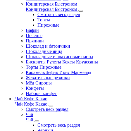
Кондитерская Быстроном
Кондитерская Быстроном
Смотреть весь раздел
Торты
Пирожные
Вафли
Печенье
Пряники
Шоколад и батончики
Шоколадные яйца
Шоколадные и арахисовые пасты
Бисквиты Рулеты Кексы Круассаны
Торты Пирожные
Карамель Зефир Ирис Мармелад
Жевательные резинки
Мёд Сиропы
Конфеты
Наборы конфет
Чай Кофе Какао
Чай Кофе Какао
Смотреть весь раздел
Чай
Чай
Смотреть весь раздел
Черный