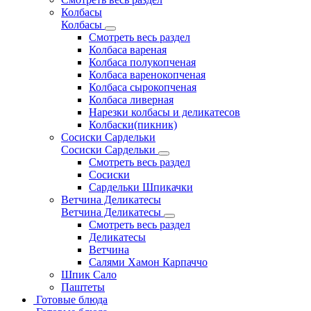
Колбасы
Колбасы
Смотреть весь раздел
Колбаса вареная
Колбаса полукопченая
Колбаса варенокопченая
Колбаса сырокопченая
Колбаса ливерная
Нарезки колбасы и деликатесов
Колбаски(пикник)
Сосиски Сардельки
Сосиски Сардельки
Смотреть весь раздел
Сосиски
Сардельки Шпикачки
Ветчина Деликатесы
Ветчина Деликатесы
Смотреть весь раздел
Деликатесы
Ветчина
Салями Хамон Карпаччо
Шпик Сало
Паштеты
Готовые блюда