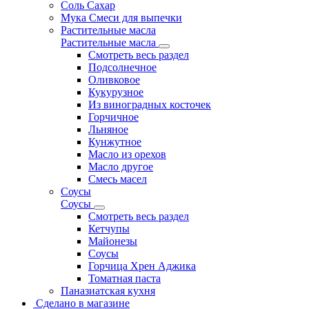
Соль Сахар
Мука Смеси для выпечки
Растительные масла
Растительные масла
Смотреть весь раздел
Подсолнечное
Оливковое
Кукурузное
Из виноградных косточек
Горчичное
Льняное
Кунжутное
Масло из орехов
Масло другое
Смесь масел
Соусы
Соусы
Смотреть весь раздел
Кетчупы
Майонезы
Соусы
Горчица Хрен Аджика
Томатная паста
Паназиатская кухня
Сделано в магазине