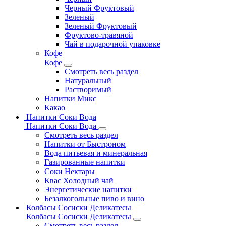
Черный Фруктовый
Зеленый
Зеленый Фруктовый
Фруктово-травяной
Чай в подарочной упаковке
Кофе
Кофе
Смотреть весь раздел
Натуральный
Растворимый
Напитки Микс
Какао
Напитки Соки Вода
Напитки Соки Вода
Смотреть весь раздел
Напитки от Быстроном
Вода питьевая и минеральная
Газированные напитки
Соки Нектары
Квас Холодный чай
Энергетические напитки
Безалкогольные пиво и вино
Колбасы Сосиски Деликатесы
Колбасы Сосиски Деликатесы
Смотреть весь раздел