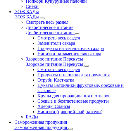
Попкорн Кукурузные палочки
Снеки
ЗОЖ БАДы
ЗОЖ БАДы
Смотреть весь раздел
Диабетическое питание
Диабетическое питание
Смотреть весь раздел
Заменители сахара
Продукты на заменителях сахара
Напитки на заменителях сахара
Здоровое питание Перекусы
Здоровое питание Перекусы
Смотреть весь раздел
Продукты и напитки для похудения
Отруби Клетчатка
Цукаты Батончики фруктовые, ореховые и
злаковые
Крупы для проращивания и отваров
Соевые и безглютеновые продукты
Хлебцы Слайсы
Напитки (цикорий, чай, кисели)
БАДы
Замороженная продукция
Замороженная продукция