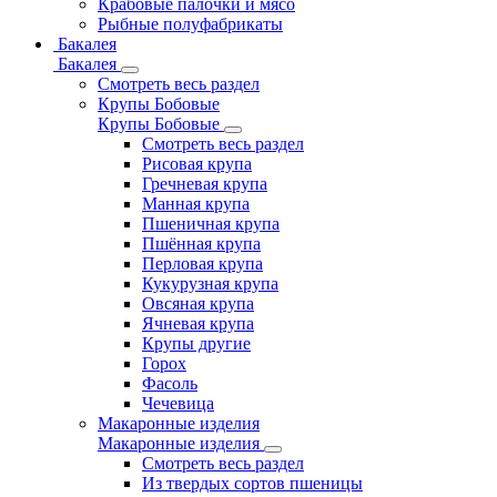
Крабовые палочки и мясо
Рыбные полуфабрикаты
Бакалея
Бакалея
Смотреть весь раздел
Крупы Бобовые
Крупы Бобовые
Смотреть весь раздел
Рисовая крупа
Гречневая крупа
Манная крупа
Пшеничная крупа
Пшённая крупа
Перловая крупа
Кукурузная крупа
Овсяная крупа
Ячневая крупа
Крупы другие
Горох
Фасоль
Чечевица
Макаронные изделия
Макаронные изделия
Смотреть весь раздел
Из твердых сортов пшеницы