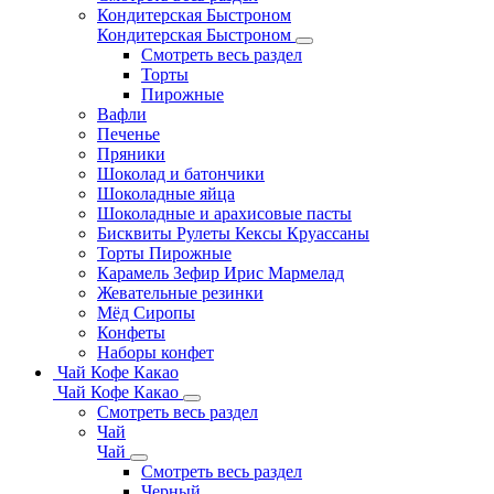
Кондитерская Быстроном
Кондитерская Быстроном
Смотреть весь раздел
Торты
Пирожные
Вафли
Печенье
Пряники
Шоколад и батончики
Шоколадные яйца
Шоколадные и арахисовые пасты
Бисквиты Рулеты Кексы Круассаны
Торты Пирожные
Карамель Зефир Ирис Мармелад
Жевательные резинки
Мёд Сиропы
Конфеты
Наборы конфет
Чай Кофе Какао
Чай Кофе Какао
Смотреть весь раздел
Чай
Чай
Смотреть весь раздел
Черный