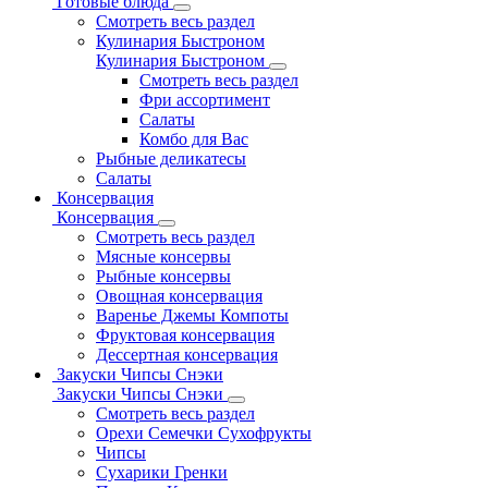
Готовые блюда
Смотреть весь раздел
Кулинария Быстроном
Кулинария Быстроном
Смотреть весь раздел
Фри ассортимент
Салаты
Комбо для Вас
Рыбные деликатесы
Салаты
Консервация
Консервация
Смотреть весь раздел
Мясные консервы
Рыбные консервы
Овощная консервация
Варенье Джемы Компоты
Фруктовая консервация
Дессертная консервация
Закуски Чипсы Снэки
Закуски Чипсы Снэки
Смотреть весь раздел
Орехи Семечки Сухофрукты
Чипсы
Сухарики Гренки