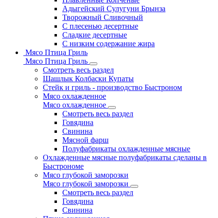
Адыгейский Сулугуни Брынза
Творожный Сливочный
С плесенью десертные
Сладкие десертные
С низким содержание жира
Мясо Птица Гриль
Мясо Птица Гриль
Смотреть весь раздел
Шашлык Колбаски Купаты
Стейк и гриль - производство Быстроном
Мясо охлажденное
Мясо охлажденное
Смотреть весь раздел
Говядина
Свинина
Мясной фарш
Полуфабрикаты охлажденные мясные
Охлажденные мясные полуфабрикаты сделаны в
Быстрономе
Мясо глубокой заморозки
Мясо глубокой заморозки
Смотреть весь раздел
Говядина
Свинина