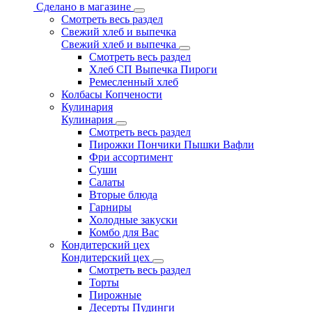
Сделано в магазине
Смотреть весь раздел
Свежий хлеб и выпечка
Свежий хлеб и выпечка
Смотреть весь раздел
Хлеб СП Выпечка Пироги
Ремесленный хлеб
Колбасы Копчености
Кулинария
Кулинария
Смотреть весь раздел
Пирожки Пончики Пышки Вафли
Фри ассортимент
Суши
Салаты
Вторые блюда
Гарниры
Холодные закуски
Комбо для Вас
Кондитерский цех
Кондитерский цех
Смотреть весь раздел
Торты
Пирожные
Десерты Пудинги