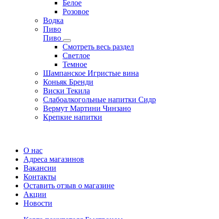
Белое
Розовое
Водка
Пиво
Пиво
Смотреть весь раздел
Cветлое
Темное
Шампанское Игристые вина
Коньяк Бренди
Виски Текила
Слабоалкогольные напитки Сидр
Вермут Мартини Чинзано
Крепкие напитки
Регистрация карты
О нас
Адреса магазинов
Вакансии
Контакты
Оставить отзыв о магазине
Акции
Новости