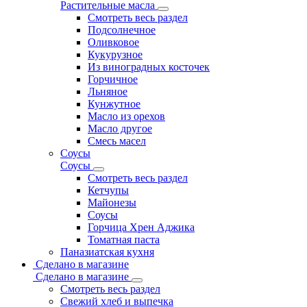
Растительные масла
Смотреть весь раздел
Подсолнечное
Оливковое
Кукурузное
Из виноградных косточек
Горчичное
Льняное
Кунжутное
Масло из орехов
Масло другое
Смесь масел
Соусы
Соусы
Смотреть весь раздел
Кетчупы
Майонезы
Соусы
Горчица Хрен Аджика
Томатная паста
Паназиатская кухня
Сделано в магазине
Сделано в магазине
Смотреть весь раздел
Свежий хлеб и выпечка