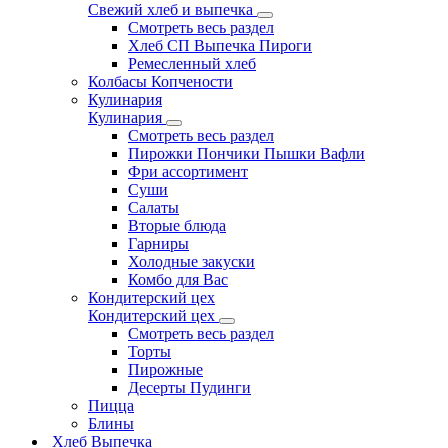
Свежий хлеб и выпечка
Смотреть весь раздел
Хлеб СП Выпечка Пироги
Ремесленный хлеб
Колбасы Копчености
Кулинария
Кулинария
Смотреть весь раздел
Пирожки Пончики Пышки Вафли
Фри ассортимент
Суши
Салаты
Вторые блюда
Гарниры
Холодные закуски
Комбо для Вас
Кондитерский цех
Кондитерский цех
Смотреть весь раздел
Торты
Пирожные
Десерты Пудинги
Пицца
Блины
Хлеб Выпечка