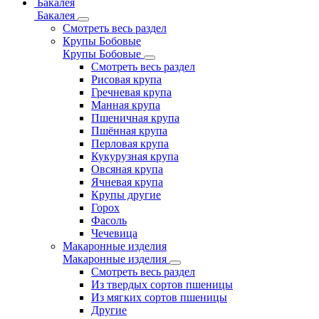
Бакалея
Бакалея
Смотреть весь раздел
Крупы Бобовые
Крупы Бобовые
Смотреть весь раздел
Рисовая крупа
Гречневая крупа
Манная крупа
Пшеничная крупа
Пшённая крупа
Перловая крупа
Кукурузная крупа
Овсяная крупа
Ячневая крупа
Крупы другие
Горох
Фасоль
Чечевица
Макаронные изделия
Макаронные изделия
Смотреть весь раздел
Из твердых сортов пшеницы
Из мягких сортов пшеницы
Другие