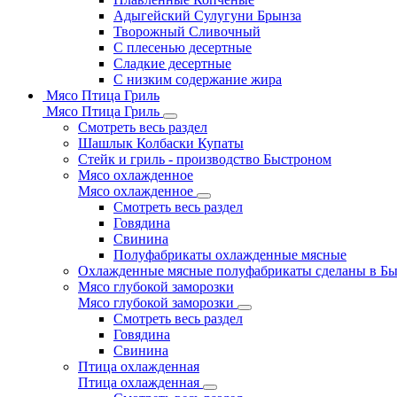
Адыгейский Сулугуни Брынза
Творожный Сливочный
С плесенью десертные
Сладкие десертные
С низким содержание жира
Мясо Птица Гриль
Мясо Птица Гриль
Смотреть весь раздел
Шашлык Колбаски Купаты
Стейк и гриль - производство Быстроном
Мясо охлажденное
Мясо охлажденное
Смотреть весь раздел
Говядина
Свинина
Полуфабрикаты охлажденные мясные
Охлажденные мясные полуфабрикаты сделаны в Б
Мясо глубокой заморозки
Мясо глубокой заморозки
Смотреть весь раздел
Говядина
Свинина
Птица охлажденная
Птица охлажденная