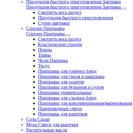
Продукция быстрого приготовления Завтраки
Продукция быстрого приготовления Завтраки
Смотреть весь раздел
Продукция быстрого приготовления
Сухие завтраки
Специи Приправы
Специи Приправы
Смотреть весь раздел
Классические специи
Перцы
Травы
Чили Паприка
Уксус
Приправы для горячих блюд
Приправы для гриля и шашлыка
Приправы для салатов
Приправы для бульонов и супов
Приправы универсальные
Приправы для сладких блюд
Приправы для консервирования/маринования
Панировочные смеси
Приправы для напитков
Соль Сахар
Мука Смеси для выпечки
Растительные масла