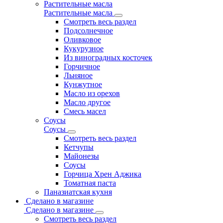
Растительные масла
Растительные масла
Смотреть весь раздел
Подсолнечное
Оливковое
Кукурузное
Из виноградных косточек
Горчичное
Льняное
Кунжутное
Масло из орехов
Масло другое
Смесь масел
Соусы
Соусы
Смотреть весь раздел
Кетчупы
Майонезы
Соусы
Горчица Хрен Аджика
Томатная паста
Паназиатская кухня
Сделано в магазине
Сделано в магазине
Смотреть весь раздел