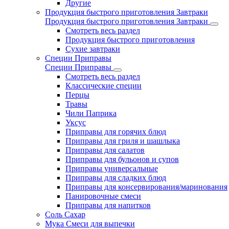
Другие
Продукция быстрого приготовления Завтраки
Продукция быстрого приготовления Завтраки
Смотреть весь раздел
Продукция быстрого приготовления
Сухие завтраки
Специи Приправы
Специи Приправы
Смотреть весь раздел
Классические специи
Перцы
Травы
Чили Паприка
Уксус
Приправы для горячих блюд
Приправы для гриля и шашлыка
Приправы для салатов
Приправы для бульонов и супов
Приправы универсальные
Приправы для сладких блюд
Приправы для консервирования/маринования
Панировочные смеси
Приправы для напитков
Соль Сахар
Мука Смеси для выпечки