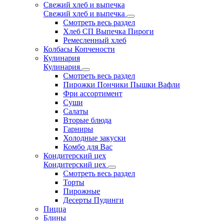
Свежий хлеб и выпечка
Свежий хлеб и выпечка
Смотреть весь раздел
Хлеб СП Выпечка Пироги
Ремесленный хлеб
Колбасы Копчености
Кулинария
Кулинария
Смотреть весь раздел
Пирожки Пончики Пышки Вафли
Фри ассортимент
Суши
Салаты
Вторые блюда
Гарниры
Холодные закуски
Комбо для Вас
Кондитерский цех
Кондитерский цех
Смотреть весь раздел
Торты
Пирожные
Десерты Пудинги
Пицца
Блины