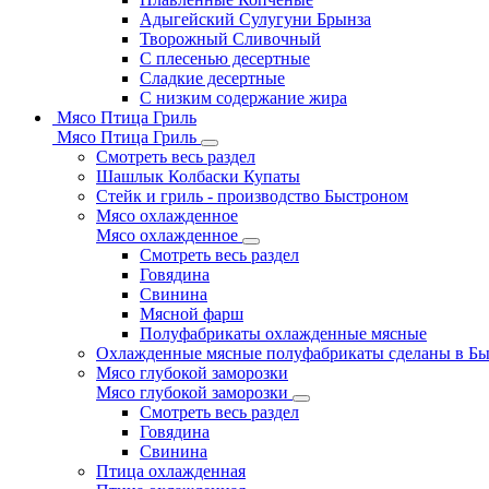
Адыгейский Сулугуни Брынза
Творожный Сливочный
С плесенью десертные
Сладкие десертные
С низким содержание жира
Мясо Птица Гриль
Мясо Птица Гриль
Смотреть весь раздел
Шашлык Колбаски Купаты
Стейк и гриль - производство Быстроном
Мясо охлажденное
Мясо охлажденное
Смотреть весь раздел
Говядина
Свинина
Мясной фарш
Полуфабрикаты охлажденные мясные
Охлажденные мясные полуфабрикаты сделаны в Б
Мясо глубокой заморозки
Мясо глубокой заморозки
Смотреть весь раздел
Говядина
Свинина
Птица охлажденная