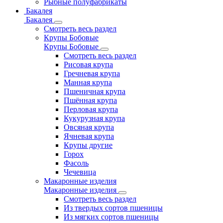
Рыбные полуфабрикаты
Бакалея
Бакалея
Смотреть весь раздел
Крупы Бобовые
Крупы Бобовые
Смотреть весь раздел
Рисовая крупа
Гречневая крупа
Манная крупа
Пшеничная крупа
Пшённая крупа
Перловая крупа
Кукурузная крупа
Овсяная крупа
Ячневая крупа
Крупы другие
Горох
Фасоль
Чечевица
Макаронные изделия
Макаронные изделия
Смотреть весь раздел
Из твердых сортов пшеницы
Из мягких сортов пшеницы