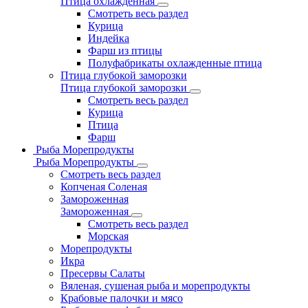
Птица охлажденная
Смотреть весь раздел
Курица
Индейка
Фарш из птицы
Полуфабрикаты охлажденные птица
Птица глубокой заморозки
Птица глубокой заморозки
Смотреть весь раздел
Курица
Птица
Фарш
Рыба Морепродукты
Рыба Морепродукты
Смотреть весь раздел
Копченая Соленая
Замороженная
Замороженная
Смотреть весь раздел
Морская
Морепродукты
Икра
Пресервы Салаты
Вяленая, сушеная рыба и морепродукты
Крабовые палочки и мясо