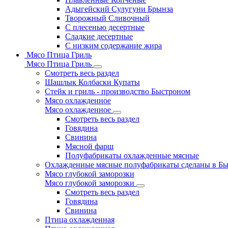
Адыгейский Сулугуни Брынза
Творожный Сливочный
С плесенью десертные
Сладкие десертные
С низким содержание жира
Мясо Птица Гриль
Мясо Птица Гриль
Смотреть весь раздел
Шашлык Колбаски Купаты
Стейк и гриль - производство Быстроном
Мясо охлажденное
Мясо охлажденное
Смотреть весь раздел
Говядина
Свинина
Мясной фарш
Полуфабрикаты охлажденные мясные
Охлажденные мясные полуфабрикаты сделаны в Б
Мясо глубокой заморозки
Мясо глубокой заморозки
Смотреть весь раздел
Говядина
Свинина
Птица охлажденная