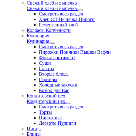
Свежий хлеб и выпечка
Свежий хлеб и выпечка
Смотреть весь раздел
Хлеб СП Выпечка Пироги
Ремесленный хлеб
Колбасы Копчености
Кулинария
Кулинария
Смотреть весь раздел
Пирожки Пончики Пышки Вафли
Фри ассортимент
Суши
Салаты
Вторые блюда
Гарниры
Холодные закуски
Комбо для Вас
Кондитерский цех
Кондитерский цех
Смотреть весь раздел
Торты
Пирожные
Десерты Пудинги
Пицца
Блины