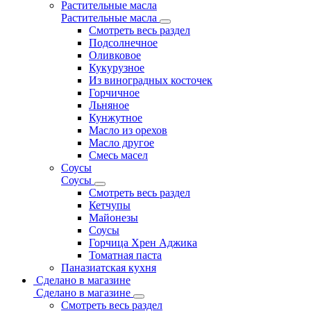
Растительные масла
Растительные масла
Смотреть весь раздел
Подсолнечное
Оливковое
Кукурузное
Из виноградных косточек
Горчичное
Льняное
Кунжутное
Масло из орехов
Масло другое
Смесь масел
Соусы
Соусы
Смотреть весь раздел
Кетчупы
Майонезы
Соусы
Горчица Хрен Аджика
Томатная паста
Паназиатская кухня
Сделано в магазине
Сделано в магазине
Смотреть весь раздел