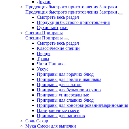
Другие
Продукция быстрого приготовления Завтраки
Продукция быстрого приготовления Завтраки
Смотреть весь раздел
Продукция быстрого приготовления
Сухие завтраки
Специи Приправы
Специи Приправы
Смотреть весь раздел
Классические специи
Перцы
Травы
Чили Паприка
Уксус
Приправы для горячих блюд
Приправы для гриля и шашлыка
Приправы для салатов
Приправы для бульонов и супов
Приправы универсальные
Приправы для сладких блюд
Приправы для консервирования/маринования
Панировочные смеси
Приправы для напитков
Соль Сахар
Мука Смеси для выпечки