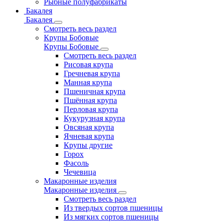
Рыбные полуфабрикаты
Бакалея
Бакалея
Смотреть весь раздел
Крупы Бобовые
Крупы Бобовые
Смотреть весь раздел
Рисовая крупа
Гречневая крупа
Манная крупа
Пшеничная крупа
Пшённая крупа
Перловая крупа
Кукурузная крупа
Овсяная крупа
Ячневая крупа
Крупы другие
Горох
Фасоль
Чечевица
Макаронные изделия
Макаронные изделия
Смотреть весь раздел
Из твердых сортов пшеницы
Из мягких сортов пшеницы