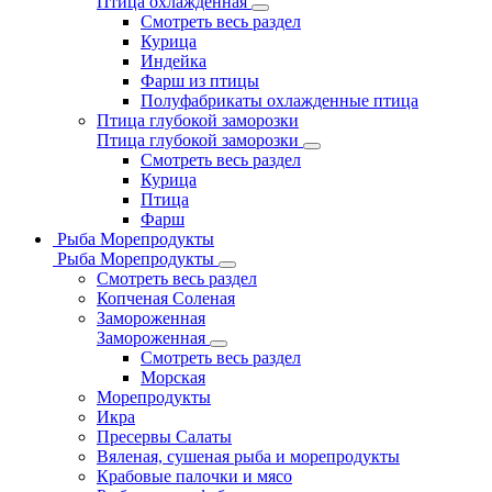
Птица охлажденная
Смотреть весь раздел
Курица
Индейка
Фарш из птицы
Полуфабрикаты охлажденные птица
Птица глубокой заморозки
Птица глубокой заморозки
Смотреть весь раздел
Курица
Птица
Фарш
Рыба Морепродукты
Рыба Морепродукты
Смотреть весь раздел
Копченая Соленая
Замороженная
Замороженная
Смотреть весь раздел
Морская
Морепродукты
Икра
Пресервы Салаты
Вяленая, сушеная рыба и морепродукты
Крабовые палочки и мясо