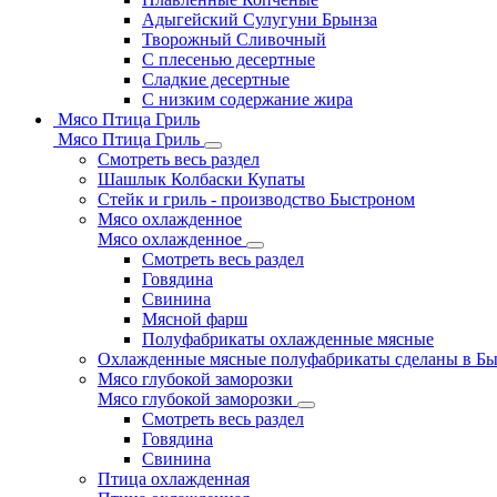
Адыгейский Сулугуни Брынза
Творожный Сливочный
С плесенью десертные
Сладкие десертные
С низким содержание жира
Мясо Птица Гриль
Мясо Птица Гриль
Смотреть весь раздел
Шашлык Колбаски Купаты
Стейк и гриль - производство Быстроном
Мясо охлажденное
Мясо охлажденное
Смотреть весь раздел
Говядина
Свинина
Мясной фарш
Полуфабрикаты охлажденные мясные
Охлажденные мясные полуфабрикаты сделаны в Б
Мясо глубокой заморозки
Мясо глубокой заморозки
Смотреть весь раздел
Говядина
Свинина
Птица охлажденная