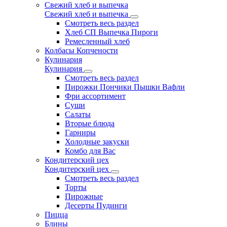
Свежий хлеб и выпечка
Свежий хлеб и выпечка
Смотреть весь раздел
Хлеб СП Выпечка Пироги
Ремесленный хлеб
Колбасы Копчености
Кулинария
Кулинария
Смотреть весь раздел
Пирожки Пончики Пышки Вафли
Фри ассортимент
Суши
Салаты
Вторые блюда
Гарниры
Холодные закуски
Комбо для Вас
Кондитерский цех
Кондитерский цех
Смотреть весь раздел
Торты
Пирожные
Десерты Пудинги
Пицца
Блины