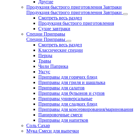
Другие
Продукция быстрого приготовления Завтраки
Продукция быстрого приготовления Завтраки
Смотреть весь раздел
Продукция быстрого приготовления
Сухие завтраки
Специи Приправы
Специи Приправы
Смотреть весь раздел
Классические специи
Перцы
Травы
Чили Паприка
Уксус
Приправы для горячих блюд
Приправы для гриля и шашлыка
Приправы для салатов
Приправы для бульонов и супов
Приправы универсальные
Приправы для сладких блюд
Приправы для консервирования/маринования
Панировочные смеси
Приправы для напитков
Соль Сахар
Мука Смеси для выпечки