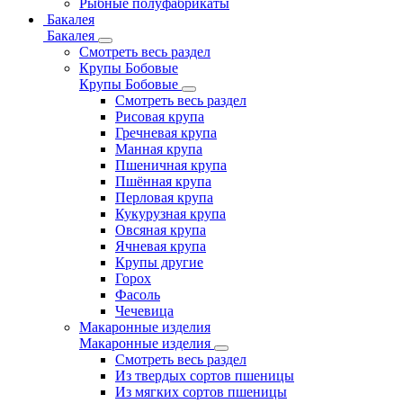
Рыбные полуфабрикаты
Бакалея
Бакалея
Смотреть весь раздел
Крупы Бобовые
Крупы Бобовые
Смотреть весь раздел
Рисовая крупа
Гречневая крупа
Манная крупа
Пшеничная крупа
Пшённая крупа
Перловая крупа
Кукурузная крупа
Овсяная крупа
Ячневая крупа
Крупы другие
Горох
Фасоль
Чечевица
Макаронные изделия
Макаронные изделия
Смотреть весь раздел
Из твердых сортов пшеницы
Из мягких сортов пшеницы