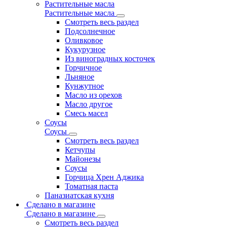
Растительные масла
Растительные масла
Смотреть весь раздел
Подсолнечное
Оливковое
Кукурузное
Из виноградных косточек
Горчичное
Льняное
Кунжутное
Масло из орехов
Масло другое
Смесь масел
Соусы
Соусы
Смотреть весь раздел
Кетчупы
Майонезы
Соусы
Горчица Хрен Аджика
Томатная паста
Паназиатская кухня
Сделано в магазине
Сделано в магазине
Смотреть весь раздел