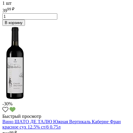
1 шт
99 ₽
39
В корзину
-30%
Быстрый просмотр
Вино ШАТО ДЕ ТАЛЮ Южная Вертикаль Каберне Фран
красное сух 12.5% ст/б 0.75л
99 ₽