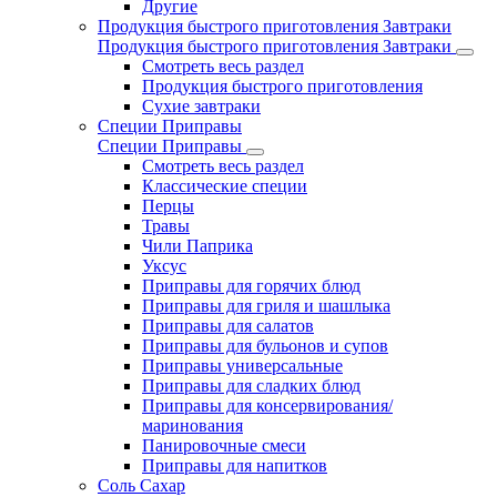
Другие
Продукция быстрого приготовления Завтраки
Продукция быстрого приготовления Завтраки
Смотреть весь раздел
Продукция быстрого приготовления
Сухие завтраки
Специи Приправы
Специи Приправы
Смотреть весь раздел
Классические специи
Перцы
Травы
Чили Паприка
Уксус
Приправы для горячих блюд
Приправы для гриля и шашлыка
Приправы для салатов
Приправы для бульонов и супов
Приправы универсальные
Приправы для сладких блюд
Приправы для консервирования/
маринования
Панировочные смеси
Приправы для напитков
Соль Сахар