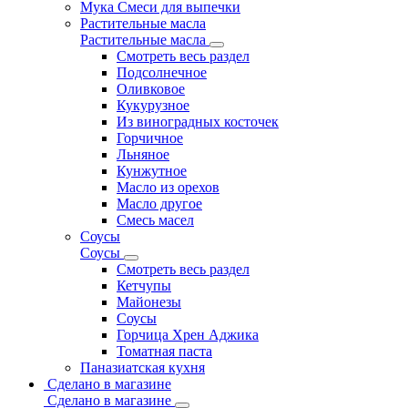
Мука Смеси для выпечки
Растительные масла
Растительные масла
Смотреть весь раздел
Подсолнечное
Оливковое
Кукурузное
Из виноградных косточек
Горчичное
Льняное
Кунжутное
Масло из орехов
Масло другое
Смесь масел
Соусы
Соусы
Смотреть весь раздел
Кетчупы
Майонезы
Соусы
Горчица Хрен Аджика
Томатная паста
Паназиатская кухня
Сделано в магазине
Сделано в магазине