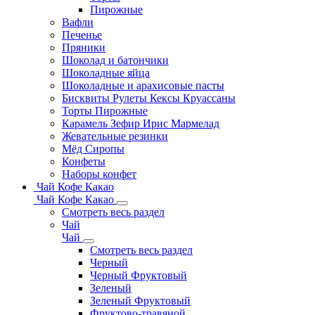
Пирожные
Вафли
Печенье
Пряники
Шоколад и батончики
Шоколадные яйца
Шоколадные и арахисовые пасты
Бисквиты Рулеты Кексы Круассаны
Торты Пирожные
Карамель Зефир Ирис Мармелад
Жевательные резинки
Мёд Сиропы
Конфеты
Наборы конфет
Чай Кофе Какао
Чай Кофе Какао
Смотреть весь раздел
Чай
Чай
Смотреть весь раздел
Черный
Черный Фруктовый
Зеленый
Зеленый Фруктовый
Фруктово-травяной