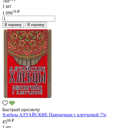
769
1 шт
78 ₽
1 099
В корзину
В корзину
Быстрый просмотр
Хлебцы АЛТАЙСКИЕ Пшеничные с клетчаткой 75г
98 ₽
45
1 шт