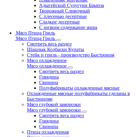
Адыгейский Сулугуни Брынза
Творожный Сливочный
С плесенью десертные
Сладкие десертные
С низким содержание жира
Мясо Птица Гриль
Мясо Птица Гриль
Смотреть весь раздел
Шашлык Колбаски Купаты
Стейк и гриль - производство Быстроном
Мясо охлажденное
Мясо охлажденное
Смотреть весь раздел
Говядина
Свинина
Полуфабрикаты охлажденные мясные
Охлажденные мясные полуфабрикаты сделаны в
Быстрономе
Мясо глубокой заморозки
Мясо глубокой заморозки
Смотреть весь раздел
Говядина
Свинина
Птица охлажденная