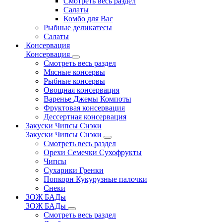
Смотреть весь раздел
Салаты
Комбо для Вас
Рыбные деликатесы
Салаты
Консервация
Консервация
Смотреть весь раздел
Мясные консервы
Рыбные консервы
Овощная консервация
Варенье Джемы Компоты
Фруктовая консервация
Дессертная консервация
Закуски Чипсы Снэки
Закуски Чипсы Снэки
Смотреть весь раздел
Орехи Семечки Сухофрукты
Чипсы
Сухарики Гренки
Попкорн Кукурузные палочки
Снеки
ЗОЖ БАДы
ЗОЖ БАДы
Смотреть весь раздел