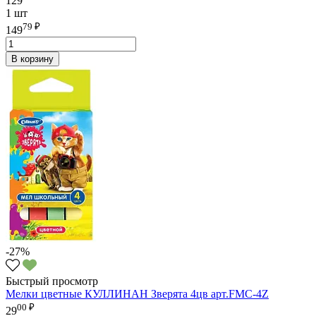
129
1 шт
79 ₽
149
В корзину
-27%
Быстрый просмотр
Мелки цветные КУЛЛИНАН Зверята 4цв арт.FMC-4Z
00 ₽
29