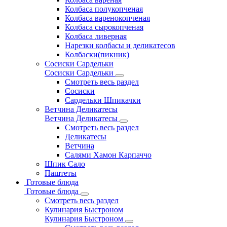
Колбаса полукопченая
Колбаса варенокопченая
Колбаса сырокопченая
Колбаса ливерная
Нарезки колбасы и деликатесов
Колбаски(пикник)
Сосиски Сардельки
Сосиски Сардельки
Смотреть весь раздел
Сосиски
Сардельки Шпикачки
Ветчина Деликатесы
Ветчина Деликатесы
Смотреть весь раздел
Деликатесы
Ветчина
Салями Хамон Карпаччо
Шпик Сало
Паштеты
Готовые блюда
Готовые блюда
Смотреть весь раздел
Кулинария Быстроном
Кулинария Быстроном