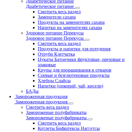
Диабетическое питание
Диабетическое питание
Смотреть весь раздел
Заменители сахара
Продукты на заменителях сахара
Напитки на заменителях сахара
Здоровое питание Перекусы
Здоровое питание Перекусы
Смотреть весь раздел
Продукты и напитки для похудения
Отруби Клетчатка
Цукаты Батончики фруктовые, ореховые и
злаковые
Крупы для проращивания и отваров
Соевые и безглютеновые продукты
Хлебцы Слайсы
Напитки (цикорий, чай, кисели)
БАДы
Замороженная продукция
Замороженная продукция
Смотреть весь раздел
Замороженые полуфабрикаты
Замороженые полуфабрикаты
Смотреть весь раздел
Котлеты Бифштексы Наггетсы