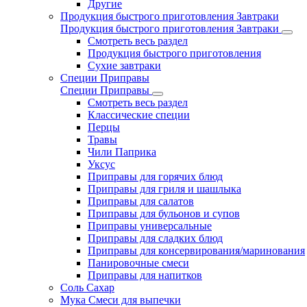
Другие
Продукция быстрого приготовления Завтраки
Продукция быстрого приготовления Завтраки
Смотреть весь раздел
Продукция быстрого приготовления
Сухие завтраки
Специи Приправы
Специи Приправы
Смотреть весь раздел
Классические специи
Перцы
Травы
Чили Паприка
Уксус
Приправы для горячих блюд
Приправы для гриля и шашлыка
Приправы для салатов
Приправы для бульонов и супов
Приправы универсальные
Приправы для сладких блюд
Приправы для консервирования/маринования
Панировочные смеси
Приправы для напитков
Соль Сахар
Мука Смеси для выпечки