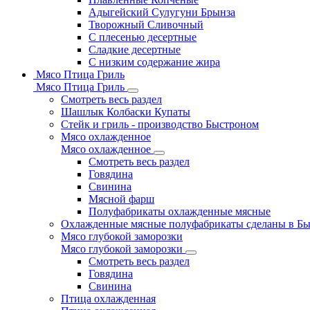
Адыгейский Сулугуни Брынза
Творожный Сливочный
С плесенью десертные
Сладкие десертные
С низким содержание жира
Мясо Птица Гриль
Мясо Птица Гриль
Смотреть весь раздел
Шашлык Колбаски Купаты
Стейк и гриль - производство Быстроном
Мясо охлажденное
Мясо охлажденное
Смотреть весь раздел
Говядина
Свинина
Мясной фарш
Полуфабрикаты охлажденные мясные
Охлажденные мясные полуфабрикаты сделаны в Б
Мясо глубокой заморозки
Мясо глубокой заморозки
Смотреть весь раздел
Говядина
Свинина
Птица охлажденная