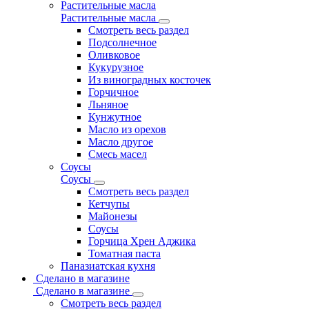
Растительные масла
Растительные масла
Смотреть весь раздел
Подсолнечное
Оливковое
Кукурузное
Из виноградных косточек
Горчичное
Льняное
Кунжутное
Масло из орехов
Масло другое
Смесь масел
Соусы
Соусы
Смотреть весь раздел
Кетчупы
Майонезы
Соусы
Горчица Хрен Аджика
Томатная паста
Паназиатская кухня
Сделано в магазине
Сделано в магазине
Смотреть весь раздел