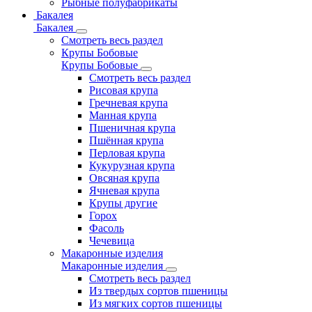
Рыбные полуфабрикаты
Бакалея
Бакалея
Смотреть весь раздел
Крупы Бобовые
Крупы Бобовые
Смотреть весь раздел
Рисовая крупа
Гречневая крупа
Манная крупа
Пшеничная крупа
Пшённая крупа
Перловая крупа
Кукурузная крупа
Овсяная крупа
Ячневая крупа
Крупы другие
Горох
Фасоль
Чечевица
Макаронные изделия
Макаронные изделия
Смотреть весь раздел
Из твердых сортов пшеницы
Из мягких сортов пшеницы