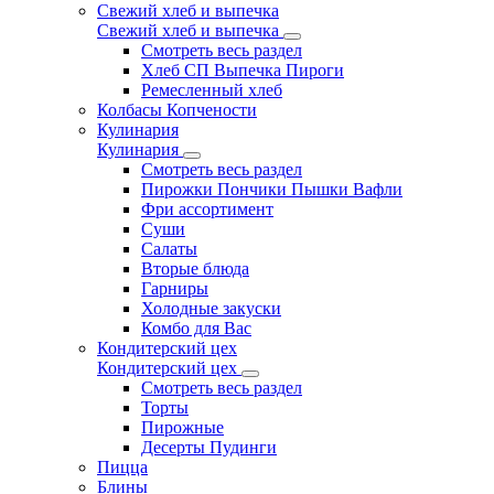
Свежий хлеб и выпечка
Свежий хлеб и выпечка
Смотреть весь раздел
Хлеб СП Выпечка Пироги
Ремесленный хлеб
Колбасы Копчености
Кулинария
Кулинария
Смотреть весь раздел
Пирожки Пончики Пышки Вафли
Фри ассортимент
Суши
Салаты
Вторые блюда
Гарниры
Холодные закуски
Комбо для Вас
Кондитерский цех
Кондитерский цех
Смотреть весь раздел
Торты
Пирожные
Десерты Пудинги
Пицца
Блины