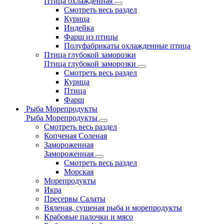
Птица охлажденная
Смотреть весь раздел
Курица
Индейка
Фарш из птицы
Полуфабрикаты охлажденные птица
Птица глубокой заморозки
Птица глубокой заморозки
Смотреть весь раздел
Курица
Птица
Фарш
Рыба Морепродукты
Рыба Морепродукты
Смотреть весь раздел
Копченая Соленая
Замороженная
Замороженная
Смотреть весь раздел
Морская
Морепродукты
Икра
Пресервы Салаты
Вяленая, сушеная рыба и морепродукты
Крабовые палочки и мясо