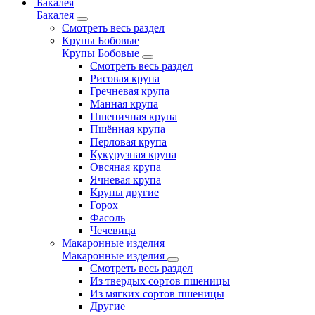
Бакалея
Бакалея
Смотреть весь раздел
Крупы Бобовые
Крупы Бобовые
Смотреть весь раздел
Рисовая крупа
Гречневая крупа
Манная крупа
Пшеничная крупа
Пшённая крупа
Перловая крупа
Кукурузная крупа
Овсяная крупа
Ячневая крупа
Крупы другие
Горох
Фасоль
Чечевица
Макаронные изделия
Макаронные изделия
Смотреть весь раздел
Из твердых сортов пшеницы
Из мягких сортов пшеницы
Другие