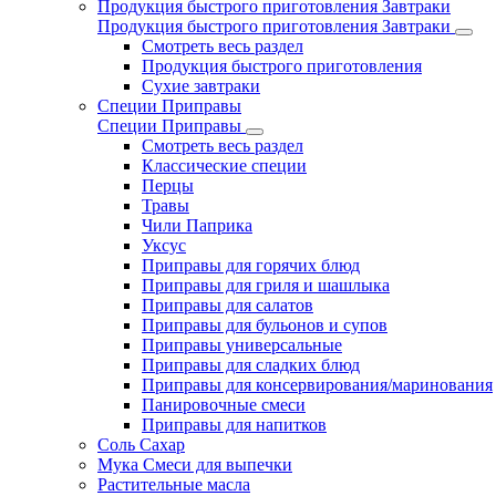
Продукция быстрого приготовления Завтраки
Продукция быстрого приготовления Завтраки
Смотреть весь раздел
Продукция быстрого приготовления
Сухие завтраки
Специи Приправы
Специи Приправы
Смотреть весь раздел
Классические специи
Перцы
Травы
Чили Паприка
Уксус
Приправы для горячих блюд
Приправы для гриля и шашлыка
Приправы для салатов
Приправы для бульонов и супов
Приправы универсальные
Приправы для сладких блюд
Приправы для консервирования/маринования
Панировочные смеси
Приправы для напитков
Соль Сахар
Мука Смеси для выпечки
Растительные масла