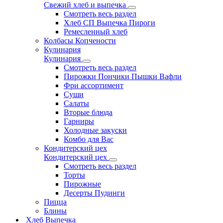
Свежий хлеб и выпечка
Смотреть весь раздел
Хлеб СП Выпечка Пироги
Ремесленный хлеб
Колбасы Копчености
Кулинария
Кулинария
Смотреть весь раздел
Пирожки Пончики Пышки Вафли
Фри ассортимент
Суши
Салаты
Вторые блюда
Гарниры
Холодные закуски
Комбо для Вас
Кондитерский цех
Кондитерский цех
Смотреть весь раздел
Торты
Пирожные
Десерты Пудинги
Пицца
Блины
Хлеб Выпечка