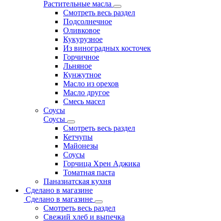
Растительные масла
Смотреть весь раздел
Подсолнечное
Оливковое
Кукурузное
Из виноградных косточек
Горчичное
Льняное
Кунжутное
Масло из орехов
Масло другое
Смесь масел
Соусы
Соусы
Смотреть весь раздел
Кетчупы
Майонезы
Соусы
Горчица Хрен Аджика
Томатная паста
Паназиатская кухня
Сделано в магазине
Сделано в магазине
Смотреть весь раздел
Свежий хлеб и выпечка