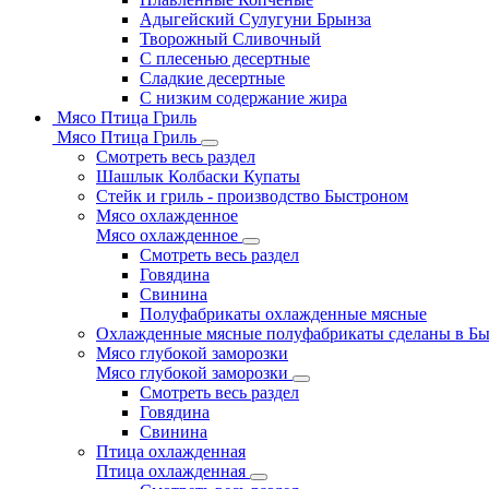
Адыгейский Сулугуни Брынза
Творожный Сливочный
С плесенью десертные
Сладкие десертные
С низким содержание жира
Мясо Птица Гриль
Мясо Птица Гриль
Смотреть весь раздел
Шашлык Колбаски Купаты
Стейк и гриль - производство Быстроном
Мясо охлажденное
Мясо охлажденное
Смотреть весь раздел
Говядина
Свинина
Полуфабрикаты охлажденные мясные
Охлажденные мясные полуфабрикаты сделаны в Б
Мясо глубокой заморозки
Мясо глубокой заморозки
Смотреть весь раздел
Говядина
Свинина
Птица охлажденная
Птица охлажденная