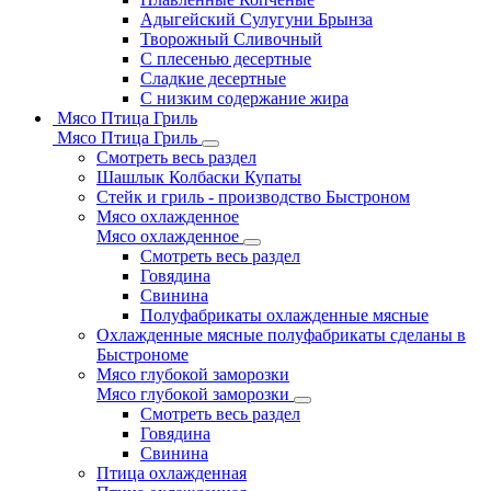
Адыгейский Сулугуни Брынза
Творожный Сливочный
С плесенью десертные
Сладкие десертные
С низким содержание жира
Мясо Птица Гриль
Мясо Птица Гриль
Смотреть весь раздел
Шашлык Колбаски Купаты
Стейк и гриль - производство Быстроном
Мясо охлажденное
Мясо охлажденное
Смотреть весь раздел
Говядина
Свинина
Полуфабрикаты охлажденные мясные
Охлажденные мясные полуфабрикаты сделаны в
Быстрономе
Мясо глубокой заморозки
Мясо глубокой заморозки
Смотреть весь раздел
Говядина
Свинина
Птица охлажденная