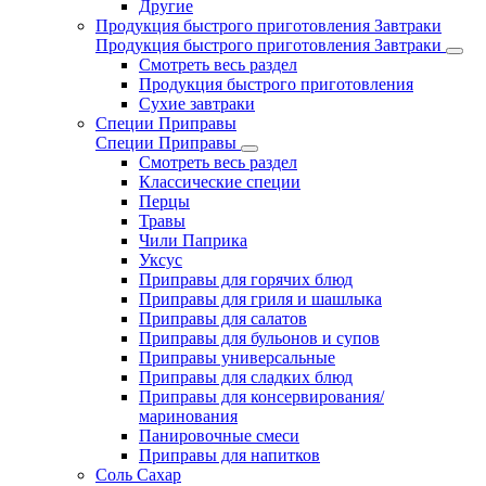
Другие
Продукция быстрого приготовления Завтраки
Продукция быстрого приготовления Завтраки
Смотреть весь раздел
Продукция быстрого приготовления
Сухие завтраки
Специи Приправы
Специи Приправы
Смотреть весь раздел
Классические специи
Перцы
Травы
Чили Паприка
Уксус
Приправы для горячих блюд
Приправы для гриля и шашлыка
Приправы для салатов
Приправы для бульонов и супов
Приправы универсальные
Приправы для сладких блюд
Приправы для консервирования/
маринования
Панировочные смеси
Приправы для напитков
Соль Сахар