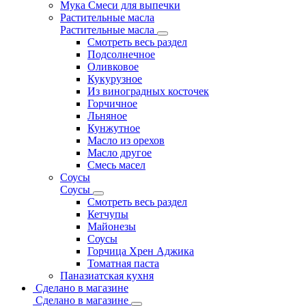
Мука Смеси для выпечки
Растительные масла
Растительные масла
Смотреть весь раздел
Подсолнечное
Оливковое
Кукурузное
Из виноградных косточек
Горчичное
Льняное
Кунжутное
Масло из орехов
Масло другое
Смесь масел
Соусы
Соусы
Смотреть весь раздел
Кетчупы
Майонезы
Соусы
Горчица Хрен Аджика
Томатная паста
Паназиатская кухня
Сделано в магазине
Сделано в магазине