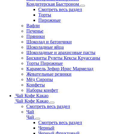
Кондитерская Быстроном
Смотреть весь раздел
Торты
Пирожные
Вафли
Печенье
Пряники
Шоколад и батончики
Шоколадные яйца
Шоколадные и арахисовые пасты
Бисквиты Рулеты Кексы Круассаны
Торты Пирожные
Карамель Зефир Ирис Мармелад
Жевательные резинки
Мёд Сиропы
Конфеты
Наборы конфет
Чай Кофе Какао
Чай Кофе Какао
Смотреть весь раздел
Чай
Чай
Смотреть весь раздел
Черный
Черный Фруктовый