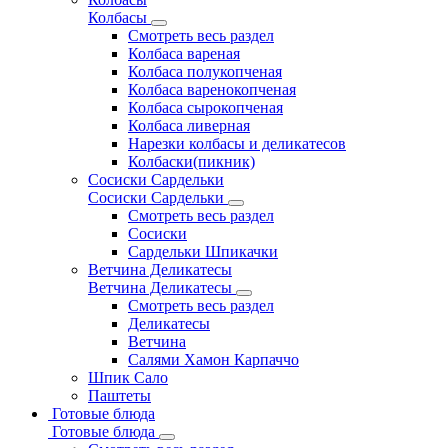
Колбасы
Смотреть весь раздел
Колбаса вареная
Колбаса полукопченая
Колбаса варенокопченая
Колбаса сырокопченая
Колбаса ливерная
Нарезки колбасы и деликатесов
Колбаски(пикник)
Сосиски Сардельки
Сосиски Сардельки
Смотреть весь раздел
Сосиски
Сардельки Шпикачки
Ветчина Деликатесы
Ветчина Деликатесы
Смотреть весь раздел
Деликатесы
Ветчина
Салями Хамон Карпаччо
Шпик Сало
Паштеты
Готовые блюда
Готовые блюда