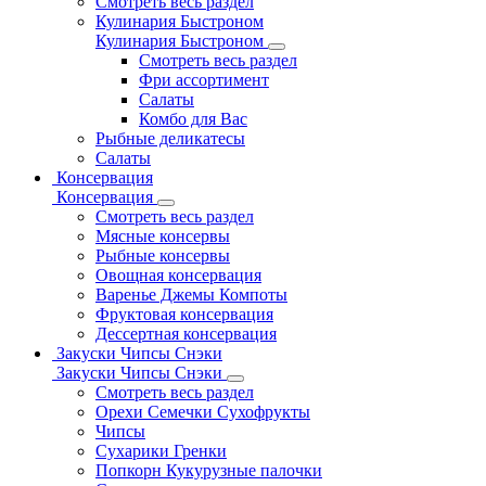
Смотреть весь раздел
Кулинария Быстроном
Кулинария Быстроном
Смотреть весь раздел
Фри ассортимент
Салаты
Комбо для Вас
Рыбные деликатесы
Салаты
Консервация
Консервация
Смотреть весь раздел
Мясные консервы
Рыбные консервы
Овощная консервация
Варенье Джемы Компоты
Фруктовая консервация
Дессертная консервация
Закуски Чипсы Снэки
Закуски Чипсы Снэки
Смотреть весь раздел
Орехи Семечки Сухофрукты
Чипсы
Сухарики Гренки
Попкорн Кукурузные палочки