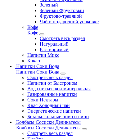
Зеленый
Зеленый Фруктовый
Фруктово-травяной
Чай в подарочной упаковке
Кофе
Кофе
Смотреть весь раздел
Натуральный
Растворимый
Напитки Микс
Какао
Напитки Соки Вода
Напитки Соки Вода
Смотреть весь раздел
Напитки от Быстроном
Вода питьевая и минеральная
Газированные напитки
Соки Нектары
Квас Холодный чай
Энергетические напитки
Безалкогольные пиво и вино
Колбасы Сосиски Деликатесы
Колбасы Сосиски Деликатесы
Смотреть весь раздел
Колбасы