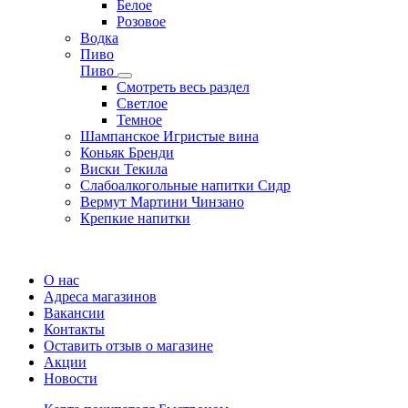
Белое
Розовое
Водка
Пиво
Пиво
Смотреть весь раздел
Cветлое
Темное
Шампанское Игристые вина
Коньяк Бренди
Виски Текила
Слабоалкогольные напитки Сидр
Вермут Мартини Чинзано
Крепкие напитки
Регистрация карты
О нас
Адреса магазинов
Вакансии
Контакты
Оставить отзыв о магазине
Акции
Новости