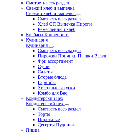
Смотреть весь раздел
Свежий хлеб и выпечка
Свежий хлеб и выпечка
Смотреть весь раздел
Хлеб СП Выпечка Пироги
Ремесленный хлеб
Колбасы Копчености
Кулинария
Кулинария
Смотреть весь раздел
Пирожки Пончики Пышки Вафли
Фри ассортимент
Суши
Салаты
Вторые блюда
Гарниры
Холодные закуски
Комбо для Вас
Кондитерский цех
Кондитерский цех
Смотреть весь раздел
Торты
Пирожные
Десерты Пудинги
Пицца