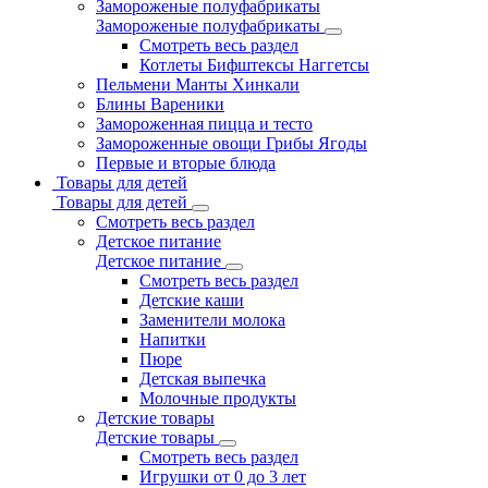
Замороженые полуфабрикаты
Замороженые полуфабрикаты
Смотреть весь раздел
Котлеты Бифштексы Наггетсы
Пельмени Манты Хинкали
Блины Вареники
Замороженная пицца и тесто
Замороженные овощи Грибы Ягоды
Первые и вторые блюда
Товары для детей
Товары для детей
Смотреть весь раздел
Детское питание
Детское питание
Смотреть весь раздел
Детские каши
Заменители молока
Напитки
Пюре
Детская выпечка
Молочные продукты
Детские товары
Детские товары
Смотреть весь раздел
Игрушки от 0 до 3 лет