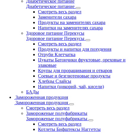
Диабетическое питание
Диабетическое питание
Смотреть весь раздел
Заменители сахара
Продукты на заменителях сахара
Напитки на заменителях сахара
Здоровое питание Перекусы
Здоровое питание Перекусы
Смотреть весь раздел
Продукты и напитки для похудения
Отруби Клетчатка
Цукаты Батончики фруктовые, ореховые и
злаковые
Крупы для проращивания и отваров
Соевые и безглютеновые продукты
Хлебцы Слайсы
Напитки (цикорий, чай, кисели)
БАДы
Замороженная продукция
Замороженная продукция
Смотреть весь раздел
Замороженые полуфабрикаты
Замороженые полуфабрикаты
Смотреть весь раздел
Котлеты Бифштексы Наггетсы