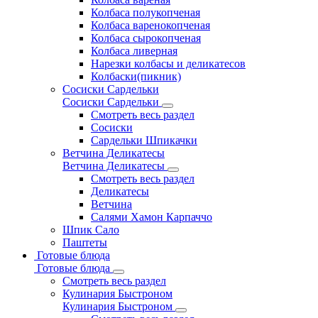
Колбаса полукопченая
Колбаса варенокопченая
Колбаса сырокопченая
Колбаса ливерная
Нарезки колбасы и деликатесов
Колбаски(пикник)
Сосиски Сардельки
Сосиски Сардельки
Смотреть весь раздел
Сосиски
Сардельки Шпикачки
Ветчина Деликатесы
Ветчина Деликатесы
Смотреть весь раздел
Деликатесы
Ветчина
Салями Хамон Карпаччо
Шпик Сало
Паштеты
Готовые блюда
Готовые блюда
Смотреть весь раздел
Кулинария Быстроном
Кулинария Быстроном