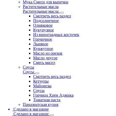
Мука Смеси для выпечки
Растительные масла
Растительные масла
Смотреть весь раздел
Подсолнечное
Оливковое
Кукурузное
Из виноградных косточек
Горчичное
Льняное
Кунжутное
Масло из орехов
Масло другое
Смесь масел
Соусы
Соусы
Смотреть весь раздел
Кетчупы
Майонезы
Соусы
Горчица Хрен Аджика
Томатная паста
Паназиатская кухня
Сделано в магазине
Сделано в магазине