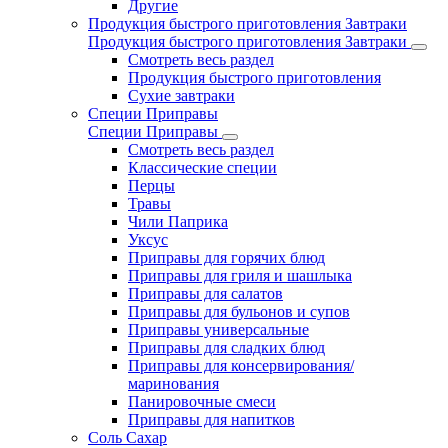
Другие
Продукция быстрого приготовления Завтраки
Продукция быстрого приготовления Завтраки
Смотреть весь раздел
Продукция быстрого приготовления
Сухие завтраки
Специи Приправы
Специи Приправы
Смотреть весь раздел
Классические специи
Перцы
Травы
Чили Паприка
Уксус
Приправы для горячих блюд
Приправы для гриля и шашлыка
Приправы для салатов
Приправы для бульонов и супов
Приправы универсальные
Приправы для сладких блюд
Приправы для консервирования/
маринования
Панировочные смеси
Приправы для напитков
Соль Сахар