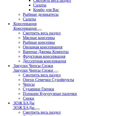
Смотреть весь раздел
Салаты
Комбо для Вас
Рыбные деликатесы
Салаты
Консервация
Консервация
Смотреть весь раздел
Мясные консервы
Рыбные консервы
Овощная консервация
Варенье Джемы Компоты
Фруктовая консервация
Дессертная консервация
Закуски Чипсы Снэки
Закуски Чипсы Снэки
Смотреть весь раздел
Орехи Семечки Сухофрукты
Чипсы
Сухарики Гренки
Попкорн Кукурузные палочки
Снеки
ЗОЖ БАДы
ЗОЖ БАДы
Смотреть весь раздел