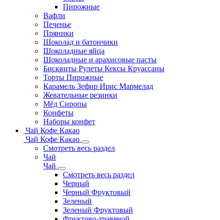
Пирожные
Вафли
Печенье
Пряники
Шоколад и батончики
Шоколадные яйца
Шоколадные и арахисовые пасты
Бисквиты Рулеты Кексы Круассаны
Торты Пирожные
Карамель Зефир Ирис Мармелад
Жевательные резинки
Мёд Сиропы
Конфеты
Наборы конфет
Чай Кофе Какао
Чай Кофе Какао
Смотреть весь раздел
Чай
Чай
Смотреть весь раздел
Черный
Черный Фруктовый
Зеленый
Зеленый Фруктовый
Фруктово-травяной