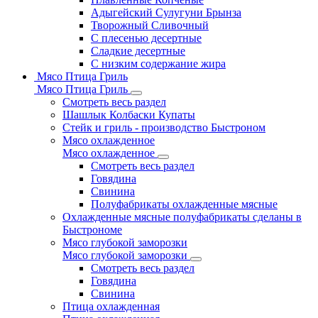
Адыгейский Сулугуни Брынза
Творожный Сливочный
С плесенью десертные
Сладкие десертные
С низким содержание жира
Мясо Птица Гриль
Мясо Птица Гриль
Смотреть весь раздел
Шашлык Колбаски Купаты
Стейк и гриль - производство Быстроном
Мясо охлажденное
Мясо охлажденное
Смотреть весь раздел
Говядина
Свинина
Полуфабрикаты охлажденные мясные
Охлажденные мясные полуфабрикаты сделаны в
Быстрономе
Мясо глубокой заморозки
Мясо глубокой заморозки
Смотреть весь раздел
Говядина
Свинина
Птица охлажденная