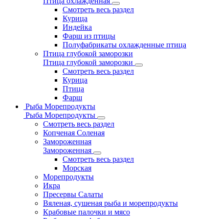
Птица охлажденная
Смотреть весь раздел
Курица
Индейка
Фарш из птицы
Полуфабрикаты охлажденные птица
Птица глубокой заморозки
Птица глубокой заморозки
Смотреть весь раздел
Курица
Птица
Фарш
Рыба Морепродукты
Рыба Морепродукты
Смотреть весь раздел
Копченая Соленая
Замороженная
Замороженная
Смотреть весь раздел
Морская
Морепродукты
Икра
Пресервы Салаты
Вяленая, сушеная рыба и морепродукты
Крабовые палочки и мясо