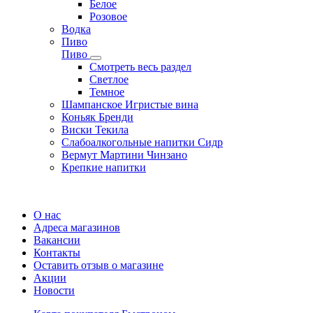
Белое
Розовое
Водка
Пиво
Пиво
Смотреть весь раздел
Cветлое
Темное
Шампанское Игристые вина
Коньяк Бренди
Виски Текила
Слабоалкогольные напитки Сидр
Вермут Мартини Чинзано
Крепкие напитки
Регистрация карты
О нас
Адреса магазинов
Вакансии
Контакты
Оставить отзыв о магазине
Акции
Новости