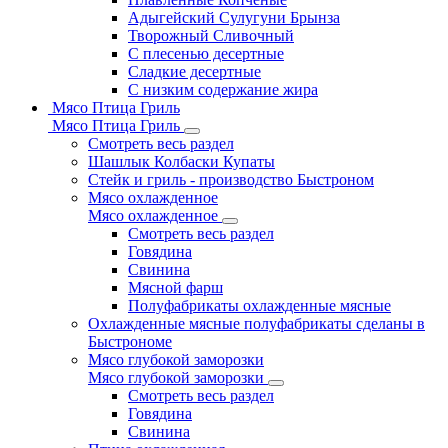
Адыгейский Сулугуни Брынза
Творожный Сливочный
С плесенью десертные
Сладкие десертные
С низким содержание жира
Мясо Птица Гриль
Мясо Птица Гриль
Смотреть весь раздел
Шашлык Колбаски Купаты
Стейк и гриль - производство Быстроном
Мясо охлажденное
Мясо охлажденное
Смотреть весь раздел
Говядина
Свинина
Мясной фарш
Полуфабрикаты охлажденные мясные
Охлажденные мясные полуфабрикаты сделаны в
Быстрономе
Мясо глубокой заморозки
Мясо глубокой заморозки
Смотреть весь раздел
Говядина
Свинина