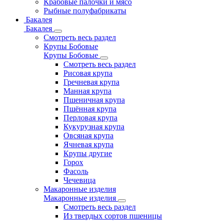
Крабовые палочки и мясо
Рыбные полуфабрикаты
Бакалея
Бакалея
Смотреть весь раздел
Крупы Бобовые
Крупы Бобовые
Смотреть весь раздел
Рисовая крупа
Гречневая крупа
Манная крупа
Пшеничная крупа
Пшённая крупа
Перловая крупа
Кукурузная крупа
Овсяная крупа
Ячневая крупа
Крупы другие
Горох
Фасоль
Чечевица
Макаронные изделия
Макаронные изделия
Смотреть весь раздел
Из твердых сортов пшеницы