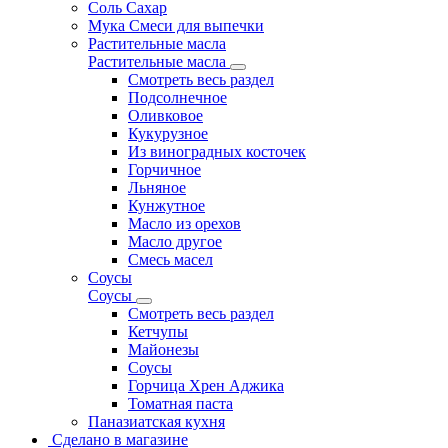
Соль Сахар
Мука Смеси для выпечки
Растительные масла
Растительные масла
Смотреть весь раздел
Подсолнечное
Оливковое
Кукурузное
Из виноградных косточек
Горчичное
Льняное
Кунжутное
Масло из орехов
Масло другое
Смесь масел
Соусы
Соусы
Смотреть весь раздел
Кетчупы
Майонезы
Соусы
Горчица Хрен Аджика
Томатная паста
Паназиатская кухня
Сделано в магазине