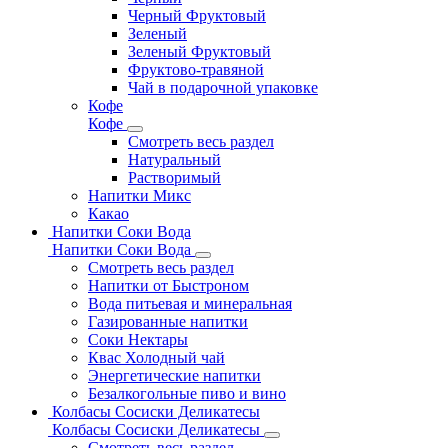
Черный Фруктовый
Зеленый
Зеленый Фруктовый
Фруктово-травяной
Чай в подарочной упаковке
Кофе
Кофе
Смотреть весь раздел
Натуральный
Растворимый
Напитки Микс
Какао
Напитки Соки Вода
Напитки Соки Вода
Смотреть весь раздел
Напитки от Быстроном
Вода питьевая и минеральная
Газированные напитки
Соки Нектары
Квас Холодный чай
Энергетические напитки
Безалкогольные пиво и вино
Колбасы Сосиски Деликатесы
Колбасы Сосиски Деликатесы
Смотреть весь раздел