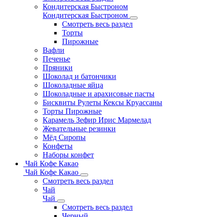
Кондитерская Быстроном
Кондитерская Быстроном
Смотреть весь раздел
Торты
Пирожные
Вафли
Печенье
Пряники
Шоколад и батончики
Шоколадные яйца
Шоколадные и арахисовые пасты
Бисквиты Рулеты Кексы Круассаны
Торты Пирожные
Карамель Зефир Ирис Мармелад
Жевательные резинки
Мёд Сиропы
Конфеты
Наборы конфет
Чай Кофе Какао
Чай Кофе Какао
Смотреть весь раздел
Чай
Чай
Смотреть весь раздел
Черный