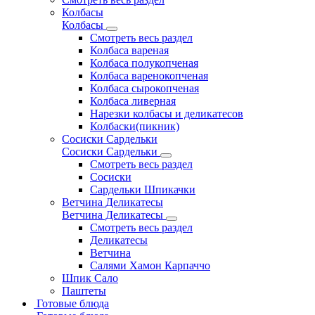
Колбасы
Колбасы
Смотреть весь раздел
Колбаса вареная
Колбаса полукопченая
Колбаса варенокопченая
Колбаса сырокопченая
Колбаса ливерная
Нарезки колбасы и деликатесов
Колбаски(пикник)
Сосиски Сардельки
Сосиски Сардельки
Смотреть весь раздел
Сосиски
Сардельки Шпикачки
Ветчина Деликатесы
Ветчина Деликатесы
Смотреть весь раздел
Деликатесы
Ветчина
Салями Хамон Карпаччо
Шпик Сало
Паштеты
Готовые блюда