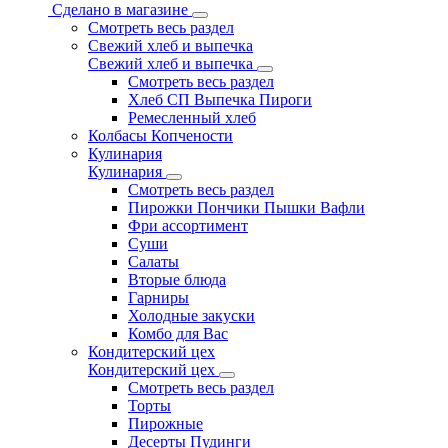
Сделано в магазине
Смотреть весь раздел
Свежий хлеб и выпечка
Свежий хлеб и выпечка
Смотреть весь раздел
Хлеб СП Выпечка Пироги
Ремесленный хлеб
Колбасы Копчености
Кулинария
Кулинария
Смотреть весь раздел
Пирожки Пончики Пышки Вафли
Фри ассортимент
Суши
Салаты
Вторые блюда
Гарниры
Холодные закуски
Комбо для Вас
Кондитерский цех
Кондитерский цех
Смотреть весь раздел
Торты
Пирожные
Десерты Пудинги