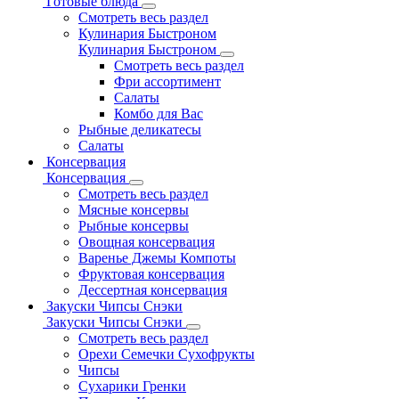
Готовые блюда
Смотреть весь раздел
Кулинария Быстроном
Кулинария Быстроном
Смотреть весь раздел
Фри ассортимент
Салаты
Комбо для Вас
Рыбные деликатесы
Салаты
Консервация
Консервация
Смотреть весь раздел
Мясные консервы
Рыбные консервы
Овощная консервация
Варенье Джемы Компоты
Фруктовая консервация
Дессертная консервация
Закуски Чипсы Снэки
Закуски Чипсы Снэки
Смотреть весь раздел
Орехи Семечки Сухофрукты
Чипсы
Сухарики Гренки