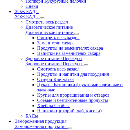
Попкорн Кукурузные палочки
Снеки
ЗОЖ БАДы
ЗОЖ БАДы
Смотреть весь раздел
Диабетическое питание
Диабетическое питание
Смотреть весь раздел
Заменители сахара
Продукты на заменителях сахара
Напитки на заменителях сахара
Здоровое питание Перекусы
Здоровое питание Перекусы
Смотреть весь раздел
Продукты и напитки для похудения
Отруби Клетчатка
Цукаты Батончики фруктовые, ореховые и
злаковые
Крупы для проращивания и отваров
Соевые и безглютеновые продукты
Хлебцы Слайсы
Напитки (цикорий, чай, кисели)
БАДы
Замороженная продукция
Замороженная продукция