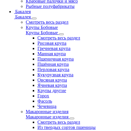
Крабовые палочки и мясо
Рыбные полуфабрикаты
Бакалея
Бакалея
Смотреть весь раздел
Крупы Бобовые
Крупы Бобовые
Смотреть весь раздел
Рисовая крупа
Гречневая крупа
Манная крупа
Пшеничная крупа
Пшённая крупа
Перловая крупа
Кукурузная крупа
Овсяная крупа
Ячневая крупа
Крупы другие
Горох
Фасоль
Чечевица
Макаронные изделия
Макаронные изделия
Смотреть весь раздел
Из твердых сортов пшеницы