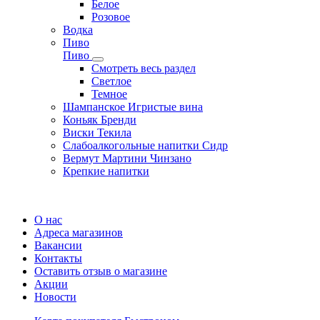
Белое
Розовое
Водка
Пиво
Пиво
Смотреть весь раздел
Cветлое
Темное
Шампанское Игристые вина
Коньяк Бренди
Виски Текила
Слабоалкогольные напитки Сидр
Вермут Мартини Чинзано
Крепкие напитки
Регистрация карты
О нас
Адреса магазинов
Вакансии
Контакты
Оставить отзыв о магазине
Акции
Новости