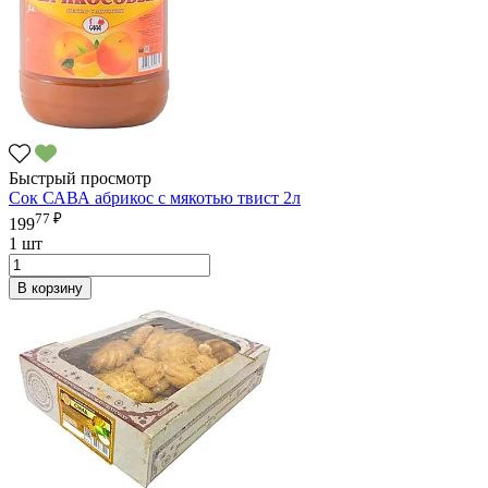
Быстрый просмотр
Сок САВА абрикос с мякотью твист 2л
77 ₽
199
1 шт
В корзину