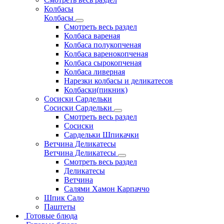
Колбасы
Колбасы
Смотреть весь раздел
Колбаса вареная
Колбаса полукопченая
Колбаса варенокопченая
Колбаса сырокопченая
Колбаса ливерная
Нарезки колбасы и деликатесов
Колбаски(пикник)
Сосиски Сардельки
Сосиски Сардельки
Смотреть весь раздел
Сосиски
Сардельки Шпикачки
Ветчина Деликатесы
Ветчина Деликатесы
Смотреть весь раздел
Деликатесы
Ветчина
Салями Хамон Карпаччо
Шпик Сало
Паштеты
Готовые блюда