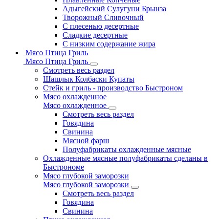
Адыгейский Сулугуни Брынза
Творожный Сливочный
С плесенью десертные
Сладкие десертные
С низким содержание жира
Мясо Птица Гриль
Мясо Птица Гриль
Смотреть весь раздел
Шашлык Колбаски Купаты
Стейк и гриль - производство Быстроном
Мясо охлажденное
Мясо охлажденное
Смотреть весь раздел
Говядина
Свинина
Мясной фарш
Полуфабрикаты охлажденные мясные
Охлажденные мясные полуфабрикаты сделаны в
Быстрономе
Мясо глубокой заморозки
Мясо глубокой заморозки
Смотреть весь раздел
Говядина
Свинина