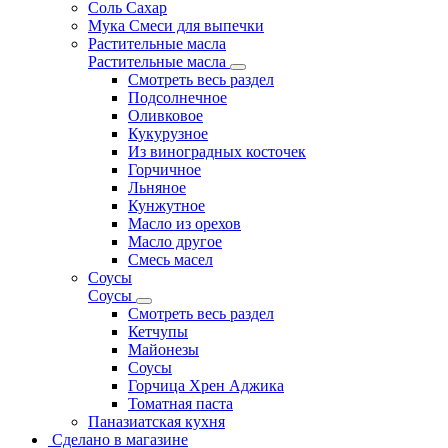
Соль Сахар
Мука Смеси для выпечки
Растительные масла
Растительные масла
Смотреть весь раздел
Подсолнечное
Оливковое
Кукурузное
Из виноградных косточек
Горчичное
Льняное
Кунжутное
Масло из орехов
Масло другое
Смесь масел
Соусы
Соусы
Смотреть весь раздел
Кетчупы
Майонезы
Соусы
Горчица Хрен Аджика
Томатная паста
Паназиатская кухня
Сделано в магазине