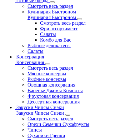
Готовые блюда
Смотреть весь раздел
Кулинария Быстроном
Кулинария Быстроном
Смотреть весь раздел
Фри ассортимент
Салаты
Комбо для Вас
Рыбные деликатесы
Салаты
Консервация
Консервация
Смотреть весь раздел
Мясные консервы
Рыбные консервы
Овощная консервация
Варенье Джемы Компоты
Фруктовая консервация
Дессертная консервация
Закуски Чипсы Снэки
Закуски Чипсы Снэки
Смотреть весь раздел
Орехи Семечки Сухофрукты
Чипсы
Сухарики Гренки