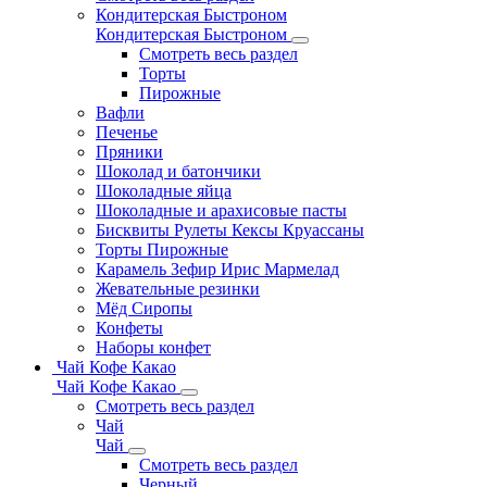
Кондитерская Быстроном
Кондитерская Быстроном
Смотреть весь раздел
Торты
Пирожные
Вафли
Печенье
Пряники
Шоколад и батончики
Шоколадные яйца
Шоколадные и арахисовые пасты
Бисквиты Рулеты Кексы Круассаны
Торты Пирожные
Карамель Зефир Ирис Мармелад
Жевательные резинки
Мёд Сиропы
Конфеты
Наборы конфет
Чай Кофе Какао
Чай Кофе Какао
Смотреть весь раздел
Чай
Чай
Смотреть весь раздел
Черный