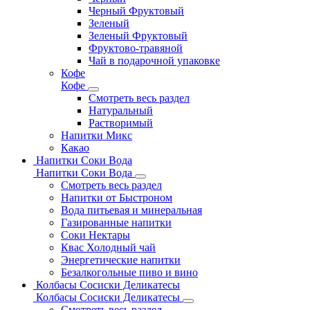
Черный Фруктовый
Зеленый
Зеленый Фруктовый
Фруктово-травяной
Чай в подарочной упаковке
Кофе
Кофе
Смотреть весь раздел
Натуральный
Растворимый
Напитки Микс
Какао
Напитки Соки Вода
Напитки Соки Вода
Смотреть весь раздел
Напитки от Быстроном
Вода питьевая и минеральная
Газированные напитки
Соки Нектары
Квас Холодный чай
Энергетические напитки
Безалкогольные пиво и вино
Колбасы Сосиски Деликатесы
Колбасы Сосиски Деликатесы
Смотреть весь раздел