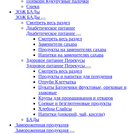
Попкорн Кукурузные палочки
Снеки
ЗОЖ БАДы
ЗОЖ БАДы
Смотреть весь раздел
Диабетическое питание
Диабетическое питание
Смотреть весь раздел
Заменители сахара
Продукты на заменителях сахара
Напитки на заменителях сахара
Здоровое питание Перекусы
Здоровое питание Перекусы
Смотреть весь раздел
Продукты и напитки для похудения
Отруби Клетчатка
Цукаты Батончики фруктовые, ореховые и
злаковые
Крупы для проращивания и отваров
Соевые и безглютеновые продукты
Хлебцы Слайсы
Напитки (цикорий, чай, кисели)
БАДы
Замороженная продукция
Замороженная продукция