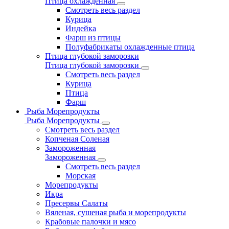
Птица охлажденная
Смотреть весь раздел
Курица
Индейка
Фарш из птицы
Полуфабрикаты охлажденные птица
Птица глубокой заморозки
Птица глубокой заморозки
Смотреть весь раздел
Курица
Птица
Фарш
Рыба Морепродукты
Рыба Морепродукты
Смотреть весь раздел
Копченая Соленая
Замороженная
Замороженная
Смотреть весь раздел
Морская
Морепродукты
Икра
Пресервы Салаты
Вяленая, сушеная рыба и морепродукты
Крабовые палочки и мясо