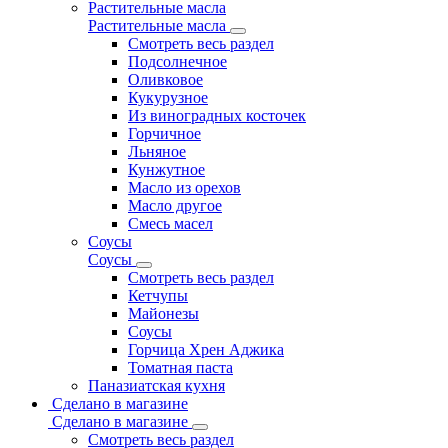
Растительные масла
Растительные масла
Смотреть весь раздел
Подсолнечное
Оливковое
Кукурузное
Из виноградных косточек
Горчичное
Льняное
Кунжутное
Масло из орехов
Масло другое
Смесь масел
Соусы
Соусы
Смотреть весь раздел
Кетчупы
Майонезы
Соусы
Горчица Хрен Аджика
Томатная паста
Паназиатская кухня
Сделано в магазине
Сделано в магазине
Смотреть весь раздел