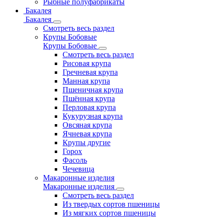
Рыбные полуфабрикаты
Бакалея
Бакалея
Смотреть весь раздел
Крупы Бобовые
Крупы Бобовые
Смотреть весь раздел
Рисовая крупа
Гречневая крупа
Манная крупа
Пшеничная крупа
Пшённая крупа
Перловая крупа
Кукурузная крупа
Овсяная крупа
Ячневая крупа
Крупы другие
Горох
Фасоль
Чечевица
Макаронные изделия
Макаронные изделия
Смотреть весь раздел
Из твердых сортов пшеницы
Из мягких сортов пшеницы