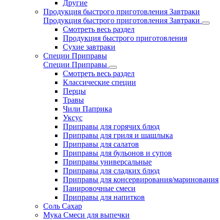
Другие
Продукция быстрого приготовления Завтраки
Продукция быстрого приготовления Завтраки
Смотреть весь раздел
Продукция быстрого приготовления
Сухие завтраки
Специи Приправы
Специи Приправы
Смотреть весь раздел
Классические специи
Перцы
Травы
Чили Паприка
Уксус
Приправы для горячих блюд
Приправы для гриля и шашлыка
Приправы для салатов
Приправы для бульонов и супов
Приправы универсальные
Приправы для сладких блюд
Приправы для консервирования/маринования
Панировочные смеси
Приправы для напитков
Соль Сахар
Мука Смеси для выпечки