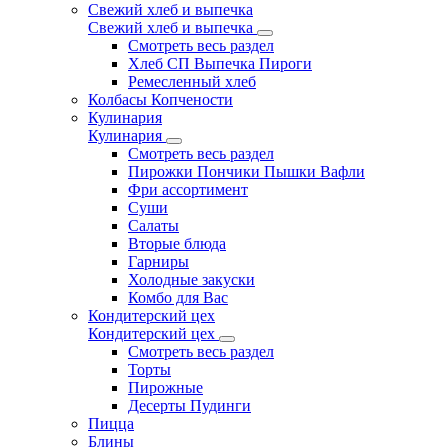
Свежий хлеб и выпечка
Свежий хлеб и выпечка
Смотреть весь раздел
Хлеб СП Выпечка Пироги
Ремесленный хлеб
Колбасы Копчености
Кулинария
Кулинария
Смотреть весь раздел
Пирожки Пончики Пышки Вафли
Фри ассортимент
Суши
Салаты
Вторые блюда
Гарниры
Холодные закуски
Комбо для Вас
Кондитерский цех
Кондитерский цех
Смотреть весь раздел
Торты
Пирожные
Десерты Пудинги
Пицца
Блины