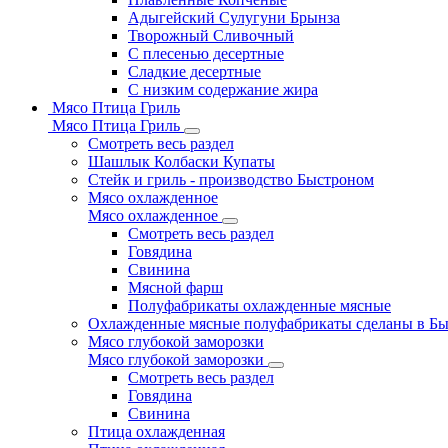
Адыгейский Сулугуни Брынза
Творожный Сливочный
С плесенью десертные
Сладкие десертные
С низким содержание жира
Мясо Птица Гриль
Мясо Птица Гриль
Смотреть весь раздел
Шашлык Колбаски Купаты
Стейк и гриль - производство Быстроном
Мясо охлажденное
Мясо охлажденное
Смотреть весь раздел
Говядина
Свинина
Мясной фарш
Полуфабрикаты охлажденные мясные
Охлажденные мясные полуфабрикаты сделаны в Б
Мясо глубокой заморозки
Мясо глубокой заморозки
Смотреть весь раздел
Говядина
Свинина
Птица охлажденная