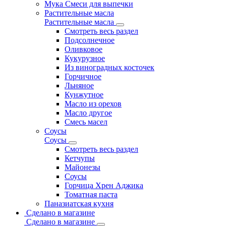
Мука Смеси для выпечки
Растительные масла
Растительные масла
Смотреть весь раздел
Подсолнечное
Оливковое
Кукурузное
Из виноградных косточек
Горчичное
Льняное
Кунжутное
Масло из орехов
Масло другое
Смесь масел
Соусы
Соусы
Смотреть весь раздел
Кетчупы
Майонезы
Соусы
Горчица Хрен Аджика
Томатная паста
Паназиатская кухня
Сделано в магазине
Сделано в магазине