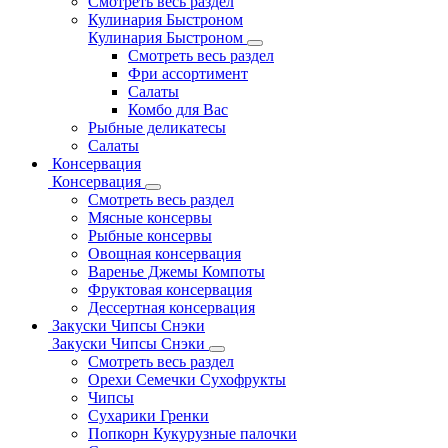
Смотреть весь раздел
Кулинария Быстроном
Кулинария Быстроном
Смотреть весь раздел
Фри ассортимент
Салаты
Комбо для Вас
Рыбные деликатесы
Салаты
Консервация
Консервация
Смотреть весь раздел
Мясные консервы
Рыбные консервы
Овощная консервация
Варенье Джемы Компоты
Фруктовая консервация
Дессертная консервация
Закуски Чипсы Снэки
Закуски Чипсы Снэки
Смотреть весь раздел
Орехи Семечки Сухофрукты
Чипсы
Сухарики Гренки
Попкорн Кукурузные палочки