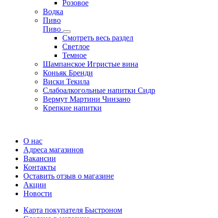
Розовое
Водка
Пиво
Пиво
Смотреть весь раздел
Cветлое
Темное
Шампанское Игристые вина
Коньяк Бренди
Виски Текила
Слабоалкогольные напитки Сидр
Вермут Мартини Чинзано
Крепкие напитки
Регистрация карты
О нас
Адреса магазинов
Вакансии
Контакты
Оставить отзыв о магазине
Акции
Новости
Карта покупателя Быстроном