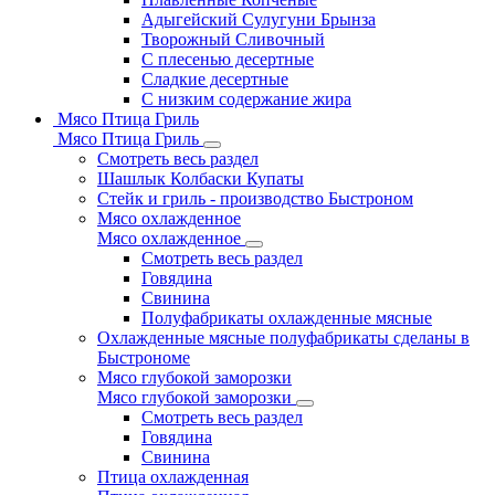
Адыгейский Сулугуни Брынза
Творожный Сливочный
С плесенью десертные
Сладкие десертные
С низким содержание жира
Мясо Птица Гриль
Мясо Птица Гриль
Смотреть весь раздел
Шашлык Колбаски Купаты
Стейк и гриль - производство Быстроном
Мясо охлажденное
Мясо охлажденное
Смотреть весь раздел
Говядина
Свинина
Полуфабрикаты охлажденные мясные
Охлажденные мясные полуфабрикаты сделаны в
Быстрономе
Мясо глубокой заморозки
Мясо глубокой заморозки
Смотреть весь раздел
Говядина
Свинина
Птица охлажденная