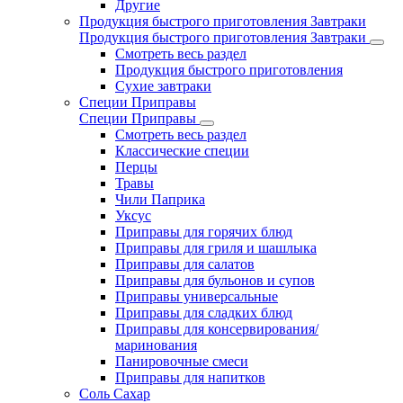
Другие
Продукция быстрого приготовления Завтраки
Продукция быстрого приготовления Завтраки
Смотреть весь раздел
Продукция быстрого приготовления
Сухие завтраки
Специи Приправы
Специи Приправы
Смотреть весь раздел
Классические специи
Перцы
Травы
Чили Паприка
Уксус
Приправы для горячих блюд
Приправы для гриля и шашлыка
Приправы для салатов
Приправы для бульонов и супов
Приправы универсальные
Приправы для сладких блюд
Приправы для консервирования/
маринования
Панировочные смеси
Приправы для напитков
Соль Сахар