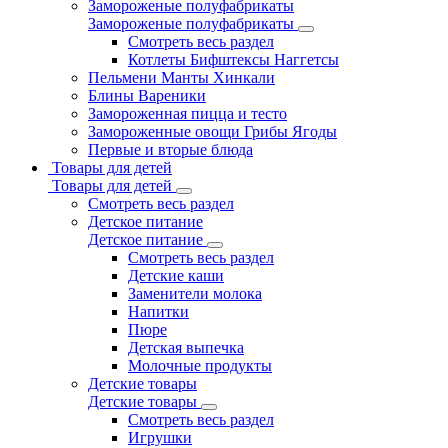
Замороженые полуфабрикаты
Замороженые полуфабрикаты
Смотреть весь раздел
Котлеты Бифштексы Наггетсы
Пельмени Манты Хинкали
Блины Вареники
Замороженная пицца и тесто
Замороженные овощи Грибы Ягоды
Первые и вторые блюда
Товары для детей
Товары для детей
Смотреть весь раздел
Детское питание
Детское питание
Смотреть весь раздел
Детские каши
Заменители молока
Напитки
Пюре
Детская выпечка
Молочные продукты
Детские товары
Детские товары
Смотреть весь раздел
Игрушки