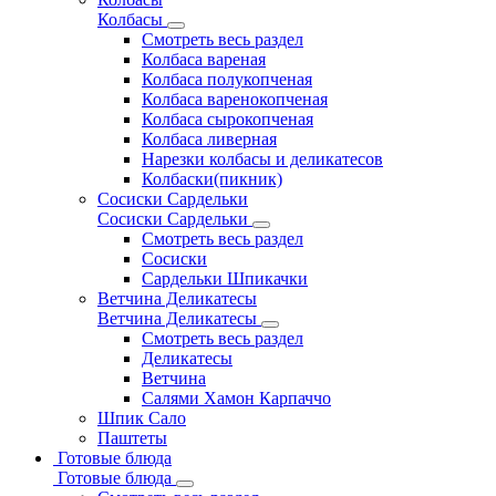
Колбасы
Смотреть весь раздел
Колбаса вареная
Колбаса полукопченая
Колбаса варенокопченая
Колбаса сырокопченая
Колбаса ливерная
Нарезки колбасы и деликатесов
Колбаски(пикник)
Сосиски Сардельки
Сосиски Сардельки
Смотреть весь раздел
Сосиски
Сардельки Шпикачки
Ветчина Деликатесы
Ветчина Деликатесы
Смотреть весь раздел
Деликатесы
Ветчина
Салями Хамон Карпаччо
Шпик Сало
Паштеты
Готовые блюда
Готовые блюда