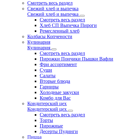
Смотреть весь раздел
Свежий хлеб и выпечка
Свежий хлеб и выпечка
Смотреть весь раздел
Хлеб СП Выпечка Пироги
Ремесленный хлеб
Колбасы Копчености
Кулинария
Кулинария
Смотреть весь раздел
Пирожки Пончики Пышки Вафли
Фри ассортимент
Суши
Салаты
Вторые блюда
Гарниры
Холодные закуски
Комбо для Вас
Кондитерский цех
Кондитерский цех
Смотреть весь раздел
Торты
Пирожные
Десерты Пудинги
Пицца