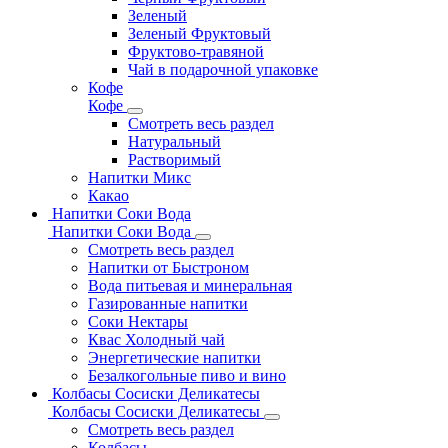
Зеленый
Зеленый Фруктовый
Фруктово-травяной
Чай в подарочной упаковке
Кофе
Кофе
Смотреть весь раздел
Натуральный
Растворимый
Напитки Микс
Какао
Напитки Соки Вода
Напитки Соки Вода
Смотреть весь раздел
Напитки от Быстроном
Вода питьевая и минеральная
Газированные напитки
Соки Нектары
Квас Холодный чай
Энергетические напитки
Безалкогольные пиво и вино
Колбасы Сосиски Деликатесы
Колбасы Сосиски Деликатесы
Смотреть весь раздел
Колбасы