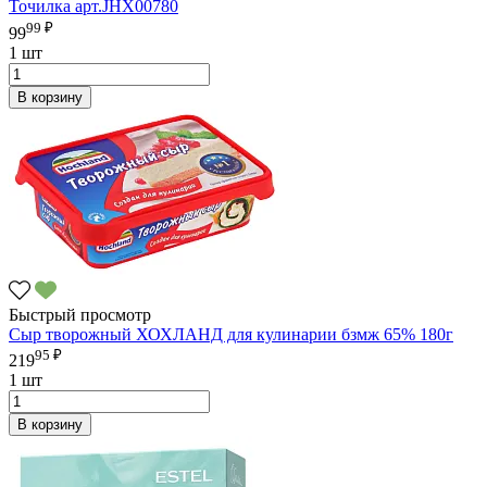
Точилка арт.JHX00780
99 ₽
99
1 шт
В корзину
Быстрый просмотр
Сыр творожный ХОХЛАНД для кулинарии бзмж 65% 180г
95 ₽
219
1 шт
В корзину