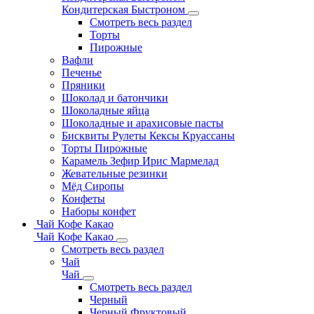
Кондитерская Быстроном
Смотреть весь раздел
Торты
Пирожные
Вафли
Печенье
Пряники
Шоколад и батончики
Шоколадные яйца
Шоколадные и арахисовые пасты
Бисквиты Рулеты Кексы Круассаны
Торты Пирожные
Карамель Зефир Ирис Мармелад
Жевательные резинки
Мёд Сиропы
Конфеты
Наборы конфет
Чай Кофе Какао
Чай Кофе Какао
Смотреть весь раздел
Чай
Чай
Смотреть весь раздел
Черный
Черный Фруктовый