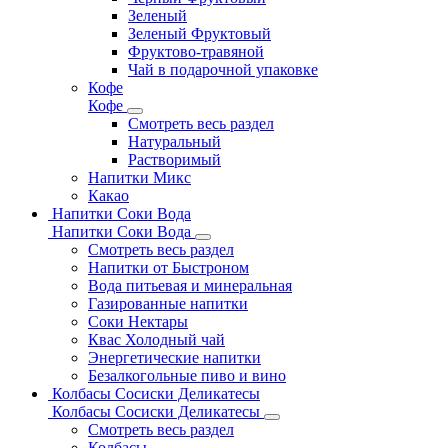
Зеленый
Зеленый Фруктовый
Фруктово-травяной
Чай в подарочной упаковке
Кофе
Кофе
Смотреть весь раздел
Натуральный
Растворимый
Напитки Микс
Какао
Напитки Соки Вода
Напитки Соки Вода
Смотреть весь раздел
Напитки от Быстроном
Вода питьевая и минеральная
Газированные напитки
Соки Нектары
Квас Холодный чай
Энергетические напитки
Безалкогольные пиво и вино
Колбасы Сосиски Деликатесы
Колбасы Сосиски Деликатесы
Смотреть весь раздел
Колбасы