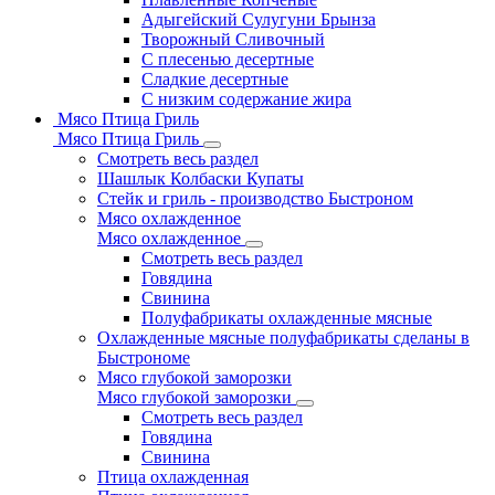
Адыгейский Сулугуни Брынза
Творожный Сливочный
С плесенью десертные
Сладкие десертные
С низким содержание жира
Мясо Птица Гриль
Мясо Птица Гриль
Смотреть весь раздел
Шашлык Колбаски Купаты
Стейк и гриль - производство Быстроном
Мясо охлажденное
Мясо охлажденное
Смотреть весь раздел
Говядина
Свинина
Полуфабрикаты охлажденные мясные
Охлажденные мясные полуфабрикаты сделаны в
Быстрономе
Мясо глубокой заморозки
Мясо глубокой заморозки
Смотреть весь раздел
Говядина
Свинина
Птица охлажденная