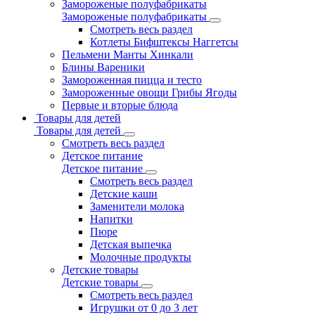
Замороженые полуфабрикаты
Замороженые полуфабрикаты
Смотреть весь раздел
Котлеты Бифштексы Наггетсы
Пельмени Манты Хинкали
Блины Вареники
Замороженная пицца и тесто
Замороженные овощи Грибы Ягоды
Первые и вторые блюда
Товары для детей
Товары для детей
Смотреть весь раздел
Детское питание
Детское питание
Смотреть весь раздел
Детские каши
Заменители молока
Напитки
Пюре
Детская выпечка
Молочные продукты
Детские товары
Детские товары
Смотреть весь раздел
Игрушки от 0 до 3 лет