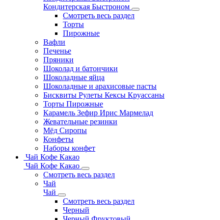
Кондитерская Быстроном
Смотреть весь раздел
Торты
Пирожные
Вафли
Печенье
Пряники
Шоколад и батончики
Шоколадные яйца
Шоколадные и арахисовые пасты
Бисквиты Рулеты Кексы Круассаны
Торты Пирожные
Карамель Зефир Ирис Мармелад
Жевательные резинки
Мёд Сиропы
Конфеты
Наборы конфет
Чай Кофе Какао
Чай Кофе Какао
Смотреть весь раздел
Чай
Чай
Смотреть весь раздел
Черный
Черный Фруктовый