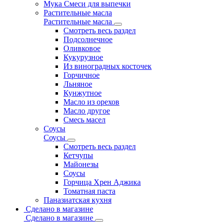
Мука Смеси для выпечки
Растительные масла
Растительные масла
Смотреть весь раздел
Подсолнечное
Оливковое
Кукурузное
Из виноградных косточек
Горчичное
Льняное
Кунжутное
Масло из орехов
Масло другое
Смесь масел
Соусы
Соусы
Смотреть весь раздел
Кетчупы
Майонезы
Соусы
Горчица Хрен Аджика
Томатная паста
Паназиатская кухня
Сделано в магазине
Сделано в магазине