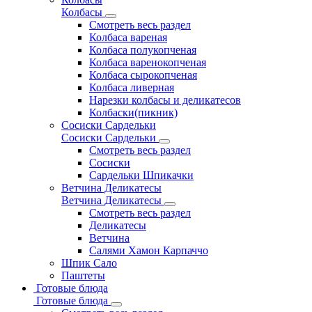
Колбасы
Смотреть весь раздел
Колбаса вареная
Колбаса полукопченая
Колбаса варенокопченая
Колбаса сырокопченая
Колбаса ливерная
Нарезки колбасы и деликатесов
Колбаски(пикник)
Сосиски Сардельки
Сосиски Сардельки
Смотреть весь раздел
Сосиски
Сардельки Шпикачки
Ветчина Деликатесы
Ветчина Деликатесы
Смотреть весь раздел
Деликатесы
Ветчина
Салями Хамон Карпаччо
Шпик Сало
Паштеты
Готовые блюда
Готовые блюда