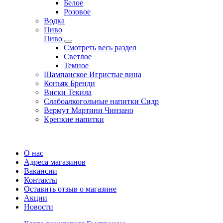
Белое
Розовое
Водка
Пиво
Пиво
Смотреть весь раздел
Cветлое
Темное
Шампанское Игристые вина
Коньяк Бренди
Виски Текила
Слабоалкогольные напитки Сидр
Вермут Мартини Чинзано
Крепкие напитки
Регистрация карты
О нас
Адреса магазинов
Вакансии
Контакты
Оставить отзыв о магазине
Акции
Новости