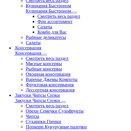
Смотреть весь раздел
Кулинария Быстроном
Кулинария Быстроном
Смотреть весь раздел
Фри ассортимент
Салаты
Комбо для Вас
Рыбные деликатесы
Салаты
Консервация
Консервация
Смотреть весь раздел
Мясные консервы
Рыбные консервы
Овощная консервация
Варенье Джемы Компоты
Фруктовая консервация
Дессертная консервация
Закуски Чипсы Снэки
Закуски Чипсы Снэки
Смотреть весь раздел
Орехи Семечки Сухофрукты
Чипсы
Сухарики Гренки
Попкорн Кукурузные палочки