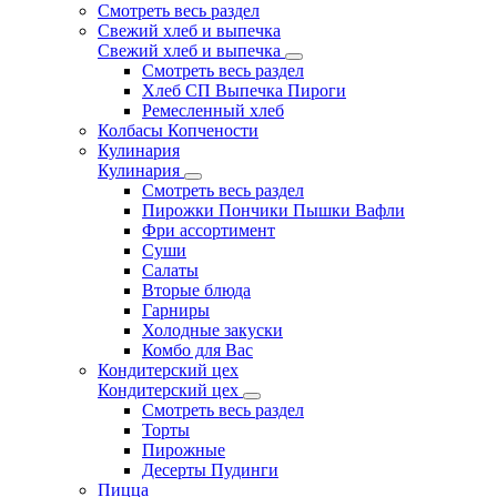
Смотреть весь раздел
Свежий хлеб и выпечка
Свежий хлеб и выпечка
Смотреть весь раздел
Хлеб СП Выпечка Пироги
Ремесленный хлеб
Колбасы Копчености
Кулинария
Кулинария
Смотреть весь раздел
Пирожки Пончики Пышки Вафли
Фри ассортимент
Суши
Салаты
Вторые блюда
Гарниры
Холодные закуски
Комбо для Вас
Кондитерский цех
Кондитерский цех
Смотреть весь раздел
Торты
Пирожные
Десерты Пудинги
Пицца