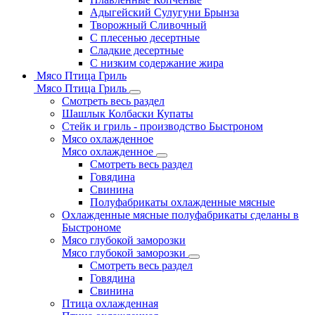
Адыгейский Сулугуни Брынза
Творожный Сливочный
С плесенью десертные
Сладкие десертные
С низким содержание жира
Мясо Птица Гриль
Мясо Птица Гриль
Смотреть весь раздел
Шашлык Колбаски Купаты
Стейк и гриль - производство Быстроном
Мясо охлажденное
Мясо охлажденное
Смотреть весь раздел
Говядина
Свинина
Полуфабрикаты охлажденные мясные
Охлажденные мясные полуфабрикаты сделаны в
Быстрономе
Мясо глубокой заморозки
Мясо глубокой заморозки
Смотреть весь раздел
Говядина
Свинина
Птица охлажденная