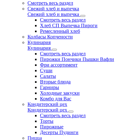
Смотреть весь раздел
Свежий хлеб и выпечка
Свежий хлеб и выпечка
Смотреть весь раздел
Хлеб СП Выпечка Пироги
Ремесленный хлеб
Колбасы Копчености
Кулинария
Кулинария
Смотреть весь раздел
Пирожки Пончики Пышки Вафли
Фри ассортимент
Суши
Салаты
Вторые блюда
Гарниры
Холодные закуски
Комбо для Вас
Кондитерский цех
Кондитерский цех
Смотреть весь раздел
Торты
Пирожные
Десерты Пудинги
Пицца