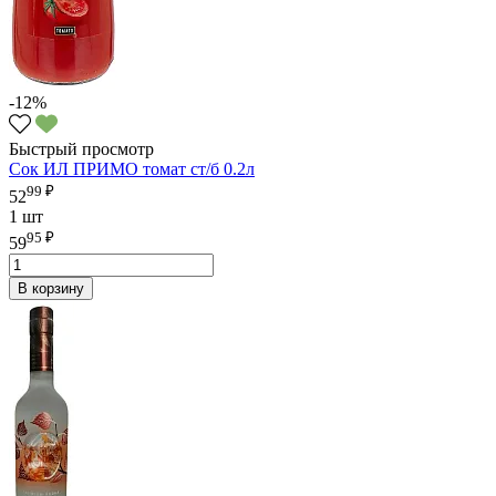
-12%
Быстрый просмотр
Сок ИЛ ПРИМО томат ст/б 0.2л
99 ₽
52
1 шт
95 ₽
59
В корзину