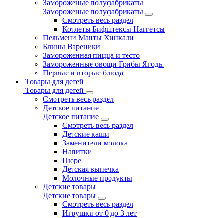
Замороженые полуфабрикаты
Замороженые полуфабрикаты
Смотреть весь раздел
Котлеты Бифштексы Наггетсы
Пельмени Манты Хинкали
Блины Вареники
Замороженная пицца и тесто
Замороженные овощи Грибы Ягоды
Первые и вторые блюда
Товары для детей
Товары для детей
Смотреть весь раздел
Детское питание
Детское питание
Смотреть весь раздел
Детские каши
Заменители молока
Напитки
Пюре
Детская выпечка
Молочные продукты
Детские товары
Детские товары
Смотреть весь раздел
Игрушки от 0 до 3 лет