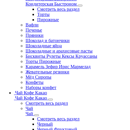
Кондитерская Быстроном
Смотреть весь раздел
Торты
Пирожные
Вафли
Печенье
Пряники
Шоколад и батончики
Шоколадные яйца
Шоколадные и арахисовые пасты
Бисквиты Рулеты Кексы Круассаны
Торты Пирожные
Карамель Зефир Ирис Мармелад
Жевательные резинки
Мёд Сиропы
Конфеты
Наборы конфет
Чай Кофе Какао
Чай Кофе Какао
Смотреть весь раздел
Чай
Чай
Смотреть весь раздел
Черный
Черный Фруктовый