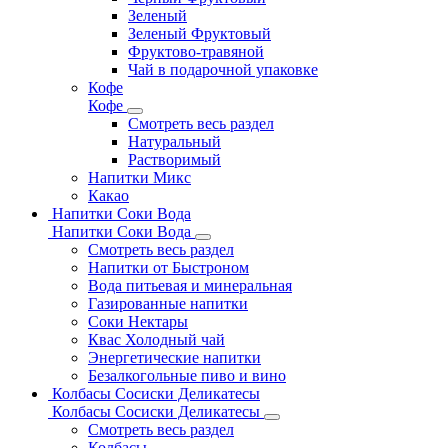
Зеленый
Зеленый Фруктовый
Фруктово-травяной
Чай в подарочной упаковке
Кофе
Кофе
Смотреть весь раздел
Натуральный
Растворимый
Напитки Микс
Какао
Напитки Соки Вода
Напитки Соки Вода
Смотреть весь раздел
Напитки от Быстроном
Вода питьевая и минеральная
Газированные напитки
Соки Нектары
Квас Холодный чай
Энергетические напитки
Безалкогольные пиво и вино
Колбасы Сосиски Деликатесы
Колбасы Сосиски Деликатесы
Смотреть весь раздел
Колбасы