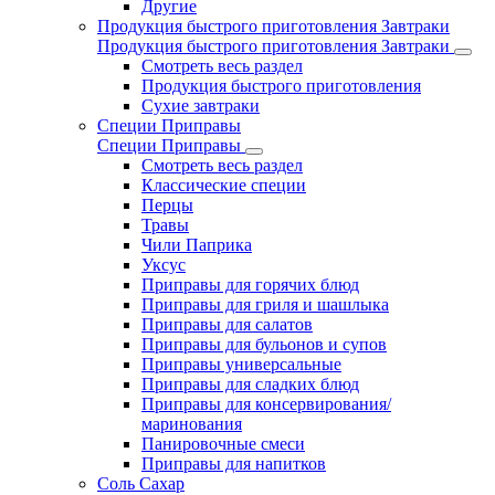
Другие
Продукция быстрого приготовления Завтраки
Продукция быстрого приготовления Завтраки
Смотреть весь раздел
Продукция быстрого приготовления
Сухие завтраки
Специи Приправы
Специи Приправы
Смотреть весь раздел
Классические специи
Перцы
Травы
Чили Паприка
Уксус
Приправы для горячих блюд
Приправы для гриля и шашлыка
Приправы для салатов
Приправы для бульонов и супов
Приправы универсальные
Приправы для сладких блюд
Приправы для консервирования/
маринования
Панировочные смеси
Приправы для напитков
Соль Сахар