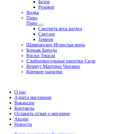
Белое
Розовое
Водка
Пиво
Пиво
Смотреть весь раздел
Cветлое
Темное
Шампанское Игристые вина
Коньяк Бренди
Виски Текила
Слабоалкогольные напитки Сидр
Вермут Мартини Чинзано
Крепкие напитки
Регистрация карты
О нас
Адреса магазинов
Вакансии
Контакты
Оставить отзыв о магазине
Акции
Новости