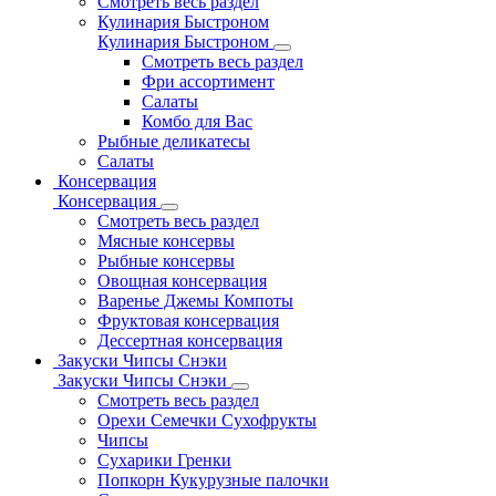
Смотреть весь раздел
Кулинария Быстроном
Кулинария Быстроном
Смотреть весь раздел
Фри ассортимент
Салаты
Комбо для Вас
Рыбные деликатесы
Салаты
Консервация
Консервация
Смотреть весь раздел
Мясные консервы
Рыбные консервы
Овощная консервация
Варенье Джемы Компоты
Фруктовая консервация
Дессертная консервация
Закуски Чипсы Снэки
Закуски Чипсы Снэки
Смотреть весь раздел
Орехи Семечки Сухофрукты
Чипсы
Сухарики Гренки
Попкорн Кукурузные палочки