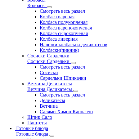
Колбасы
Смотреть весь раздел
Колбаса вареная
Колбаса полукопченая
Колбаса варенокопченая
Колбаса сырокопченая
Колбаса ливерная
Нарезки колбасы и деликатесов
Колбаски(пикник)
Сосиски Сардельки
Сосиски Сардельки
Смотреть весь раздел
Сосиски
Сардельки Шпикачки
Ветчина Деликатесы
Ветчина Деликатесы
Смотреть весь раздел
Деликатесы
Ветчина
Салями Хамон Карпаччо
Шпик Сало
Паштеты
Готовые блюда
Готовые блюда