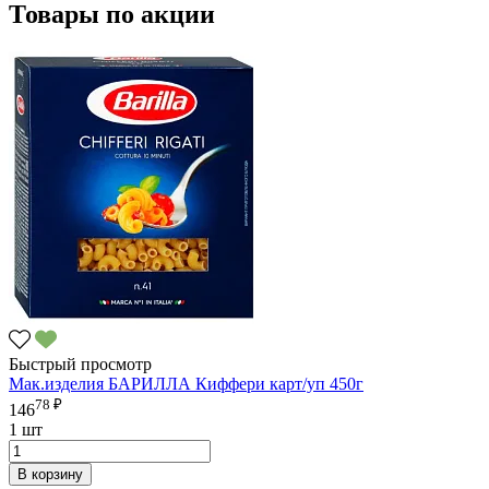
Товары по акции
Быстрый просмотр
Мак.изделия БАРИЛЛА Киффери карт/уп 450г
78 ₽
146
1 шт
В корзину