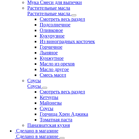
Мука Смеси для выпечки
Растительные масла
Растительные масла
Смотреть весь раздел
Подсолнечное
Оливковое
Кукурузное
Из виноградных косточек
Горчичное
Льняное
Кунжутное
Масло из орехов
Масло другое
Смесь масел
Соусы
Соусы
Смотреть весь раздел
Кетчупы
Майонезы
Соусы
Горчица Хрен Аджика
Томатная паста
Паназиатская кухня
Сделано в магазине
Сделано в магазине