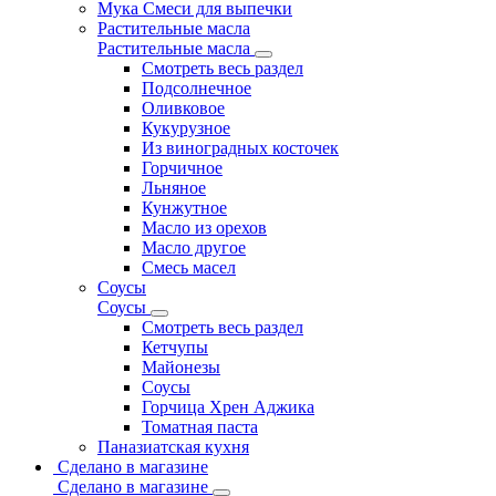
Мука Смеси для выпечки
Растительные масла
Растительные масла
Смотреть весь раздел
Подсолнечное
Оливковое
Кукурузное
Из виноградных косточек
Горчичное
Льняное
Кунжутное
Масло из орехов
Масло другое
Смесь масел
Соусы
Соусы
Смотреть весь раздел
Кетчупы
Майонезы
Соусы
Горчица Хрен Аджика
Томатная паста
Паназиатская кухня
Сделано в магазине
Сделано в магазине