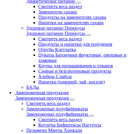
Диабетическое питание
Смотреть весь раздел
Заменители сахара
Продукты на заменителях сахара
Напитки на заменителях сахара
Здоровое питание Перекусы
Здоровое питание Перекусы
Смотреть весь раздел
Продукты и напитки для похудения
Отруби Клетчатка
Цукаты Батончики фруктовые, ореховые и
злаковые
Крупы для проращивания и отваров
Соевые и безглютеновые продукты
Хлебцы Слайсы
Напитки (цикорий, чай, кисели)
БАДы
Замороженная продукция
Замороженная продукция
Смотреть весь раздел
Замороженые полуфабрикаты
Замороженые полуфабрикаты
Смотреть весь раздел
Котлеты Бифштексы Наггетсы
Пельмени Манты Хинкали