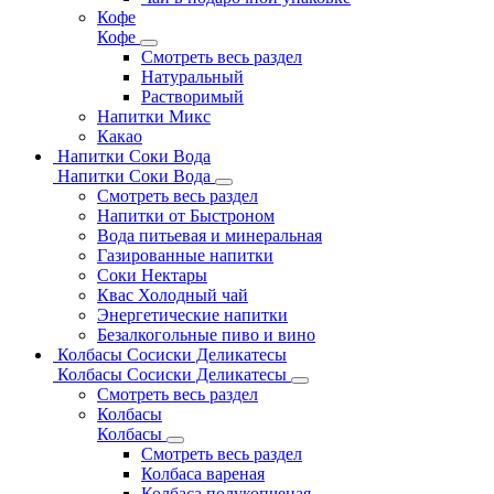
Кофе
Кофе
Смотреть весь раздел
Натуральный
Растворимый
Напитки Микс
Какао
Напитки Соки Вода
Напитки Соки Вода
Смотреть весь раздел
Напитки от Быстроном
Вода питьевая и минеральная
Газированные напитки
Соки Нектары
Квас Холодный чай
Энергетические напитки
Безалкогольные пиво и вино
Колбасы Сосиски Деликатесы
Колбасы Сосиски Деликатесы
Смотреть весь раздел
Колбасы
Колбасы
Смотреть весь раздел
Колбаса вареная
Колбаса полукопченая