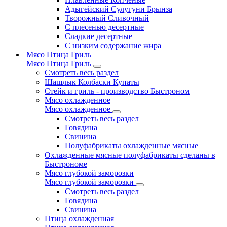
Адыгейский Сулугуни Брынза
Творожный Сливочный
С плесенью десертные
Сладкие десертные
С низким содержание жира
Мясо Птица Гриль
Мясо Птица Гриль
Смотреть весь раздел
Шашлык Колбаски Купаты
Стейк и гриль - производство Быстроном
Мясо охлажденное
Мясо охлажденное
Смотреть весь раздел
Говядина
Свинина
Полуфабрикаты охлажденные мясные
Охлажденные мясные полуфабрикаты сделаны в
Быстрономе
Мясо глубокой заморозки
Мясо глубокой заморозки
Смотреть весь раздел
Говядина
Свинина
Птица охлажденная