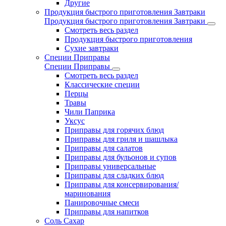
Другие
Продукция быстрого приготовления Завтраки
Продукция быстрого приготовления Завтраки
Смотреть весь раздел
Продукция быстрого приготовления
Сухие завтраки
Специи Приправы
Специи Приправы
Смотреть весь раздел
Классические специи
Перцы
Травы
Чили Паприка
Уксус
Приправы для горячих блюд
Приправы для гриля и шашлыка
Приправы для салатов
Приправы для бульонов и супов
Приправы универсальные
Приправы для сладких блюд
Приправы для консервирования/
маринования
Панировочные смеси
Приправы для напитков
Соль Сахар