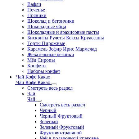
Вафли
Печенье
Пряники
Шоколад и батончики
Шоколадные яйца
Шоколадные и арахисовые пасты
Бисквиты Рулеты Кексы Круассаны
Торты Пирожные
Карамель Зефир Ирис Мармелад
Жевательные резинки
Мёд Сиропы
Конфеты
Наборы конфет
Чай Кофе Какао
Чай Кофе Какао
Смотреть весь раздел
Чай
Чай
Смотреть весь раздел
Черный
Черный Фруктовый
Зеленый
Зеленый Фруктовый
Фруктово-травяной
Чай в подарочной упаковке