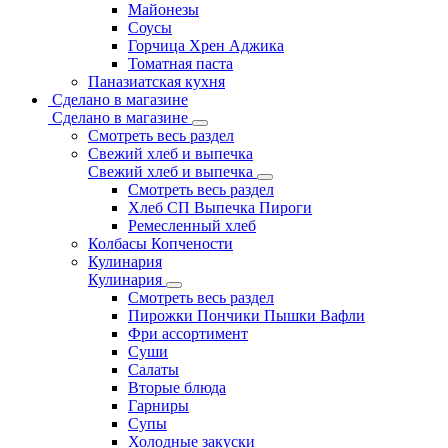
Майонезы
Соусы
Горчица Хрен Аджика
Томатная паста
Паназиатская кухня
Сделано в магазине
Сделано в магазине
Смотреть весь раздел
Свежий хлеб и выпечка
Свежий хлеб и выпечка
Смотреть весь раздел
Хлеб СП Выпечка Пироги
Ремесленный хлеб
Колбасы Копчености
Кулинария
Кулинария
Смотреть весь раздел
Пирожки Пончики Пышки Вафли
Фри ассортимент
Суши
Салаты
Вторые блюда
Гарниры
Супы
Холодные закуски