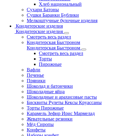
Хлеб национальный
Сухари Батоны
Сушки Баранки Бублики
Мелкоштучные булочные изделия
Кондитерские изделия
Кондитерские изделия
Смотреть весь раздел
Кондитерская Быстроном
Кондитерская Быстроном
Смотреть весь раздел
Торты
Пирожные
Вафли
Печенье
Пряники
Шоколад и батончики
Шоколадные яйца
Шоколадные и арахисовые пасты
Бисквиты Рулеты Кексы Круассаны
Торты Пирожные
Карамель Зефир Ирис Мармелад
Жевательные резинки
Мёд Сиропы
Конфеты
Наборы конфет