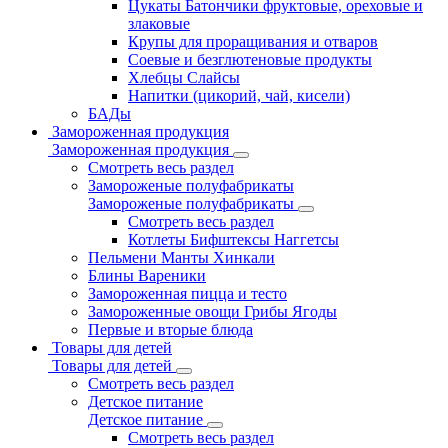
Цукаты Батончики фруктовые, ореховые и
злаковые
Крупы для проращивания и отваров
Соевые и безглютеновые продукты
Хлебцы Слайсы
Напитки (цикорий, чай, кисели)
БАДы
Замороженная продукция
Замороженная продукция
Смотреть весь раздел
Замороженые полуфабрикаты
Замороженые полуфабрикаты
Смотреть весь раздел
Котлеты Бифштексы Наггетсы
Пельмени Манты Хинкали
Блины Вареники
Замороженная пицца и тесто
Замороженные овощи Грибы Ягоды
Первые и вторые блюда
Товары для детей
Товары для детей
Смотреть весь раздел
Детское питание
Детское питание
Смотреть весь раздел