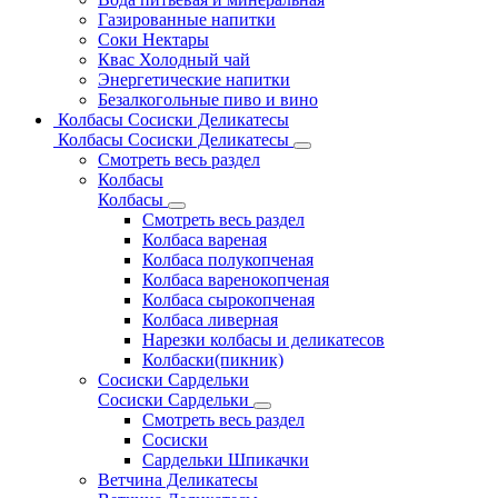
Газированные напитки
Соки Нектары
Квас Холодный чай
Энергетические напитки
Безалкогольные пиво и вино
Колбасы Сосиски Деликатесы
Колбасы Сосиски Деликатесы
Смотреть весь раздел
Колбасы
Колбасы
Смотреть весь раздел
Колбаса вареная
Колбаса полукопченая
Колбаса варенокопченая
Колбаса сырокопченая
Колбаса ливерная
Нарезки колбасы и деликатесов
Колбаски(пикник)
Сосиски Сардельки
Сосиски Сардельки
Смотреть весь раздел
Сосиски
Сардельки Шпикачки
Ветчина Деликатесы