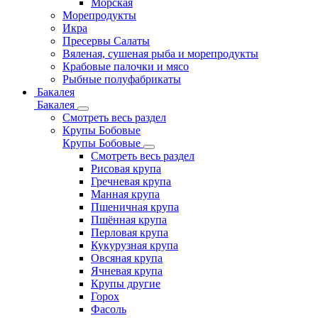
Морская
Морепродукты
Икра
Пресервы Салаты
Вяленая, сушеная рыба и морепродукты
Крабовые палочки и мясо
Рыбные полуфабрикаты
Бакалея
Бакалея
Смотреть весь раздел
Крупы Бобовые
Крупы Бобовые
Смотреть весь раздел
Рисовая крупа
Гречневая крупа
Манная крупа
Пшеничная крупа
Пшённая крупа
Перловая крупа
Кукурузная крупа
Овсяная крупа
Ячневая крупа
Крупы другие
Горох
Фасоль