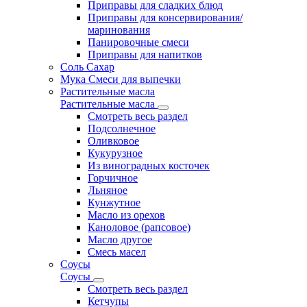
Приправы для сладких блюд
Приправы для консервирования/
маринования
Панировочные смеси
Приправы для напитков
Соль Сахар
Мука Смеси для выпечки
Растительные масла
Растительные масла
Смотреть весь раздел
Подсолнечное
Оливковое
Кукурузное
Из виноградных косточек
Горчичное
Льняное
Кунжутное
Масло из орехов
Каноловое (рапсовое)
Масло другое
Смесь масел
Соусы
Соусы
Смотреть весь раздел
Кетчупы