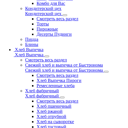
Комбо для Вас
Кондитерский цех
Кондитерский цех
Смотреть весь раздел
Торты
Пирожные
Десерты Пудинги
Пицца
Блины
Хлеб Выпечка
Хлеб Выпечка
Смотреть весь раздел
Свежий хлеб и выпечка от Быстронома
Свежий хлеб и выпечка от Быстронома
Смотреть весь раздел
Хлеб Выпечка Пироги
Ремесленные хлеба
Хлеб фабричный
Хлеб фабричный
Смотреть весь раздел
Хлеб пшеничный
Хлеб ржаной
Хлеб отрубной
Хлеб на сыворотке
Хлеб тостовый