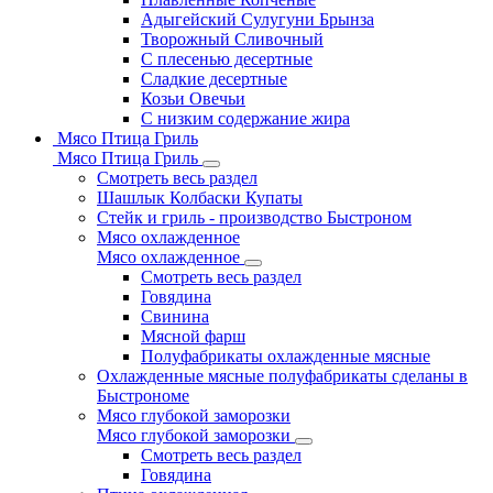
Адыгейский Сулугуни Брынза
Творожный Сливочный
С плесенью десертные
Сладкие десертные
Козьи Овечьи
С низким содержание жира
Мясо Птица Гриль
Мясо Птица Гриль
Смотреть весь раздел
Шашлык Колбаски Купаты
Стейк и гриль - производство Быстроном
Мясо охлажденное
Мясо охлажденное
Смотреть весь раздел
Говядина
Свинина
Мясной фарш
Полуфабрикаты охлажденные мясные
Охлажденные мясные полуфабрикаты сделаны в
Быстрономе
Мясо глубокой заморозки
Мясо глубокой заморозки
Смотреть весь раздел
Говядина