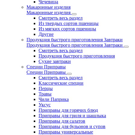
Чечевица
Макаронные изделия
Макаронные изделия
Смотреть весь раздел
Из твердых сортов пшеницы
Из мягких сортов пшеницы
Другие
Продукция быстрого приготовления Завтраки
Продукция быстрого приготовления Завтраки
Смотреть весь раздел
Продукция быстрого приготовления
Сухие завтраки
Специи Приправы
Специи Приправы
Смотреть весь раздел
Классические специи
Перцы
Травы
Чили Паприка
Уксус
Приправы для горячих блюд
Приправы для гриля и шашлыка
Приправы для салатов
Приправы для бульонов и супов
Приправы универсальные