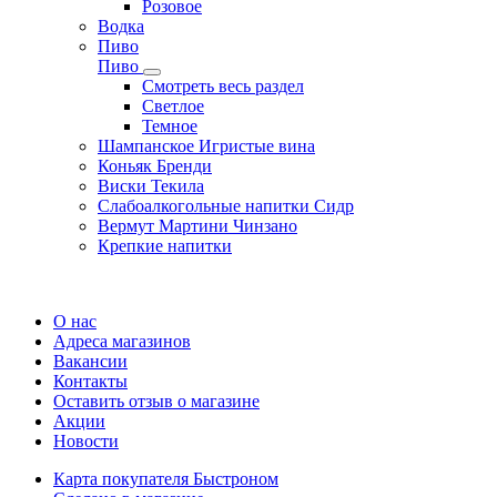
Розовое
Водка
Пиво
Пиво
Смотреть весь раздел
Cветлое
Темное
Шампанское Игристые вина
Коньяк Бренди
Виски Текила
Слабоалкогольные напитки Сидр
Вермут Мартини Чинзано
Крепкие напитки
Регистрация карты
О нас
Адреса магазинов
Вакансии
Контакты
Оставить отзыв о магазине
Акции
Новости
Карта покупателя Быстроном