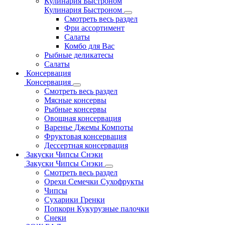
Кулинария Быстроном
Кулинария Быстроном
Смотреть весь раздел
Фри ассортимент
Салаты
Комбо для Вас
Рыбные деликатесы
Салаты
Консервация
Консервация
Смотреть весь раздел
Мясные консервы
Рыбные консервы
Овощная консервация
Варенье Джемы Компоты
Фруктовая консервация
Дессертная консервация
Закуски Чипсы Снэки
Закуски Чипсы Снэки
Смотреть весь раздел
Орехи Семечки Сухофрукты
Чипсы
Сухарики Гренки
Попкорн Кукурузные палочки
Снеки