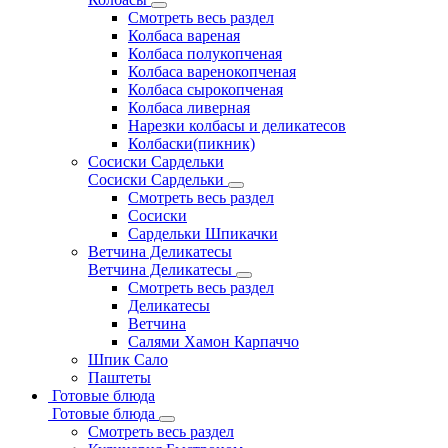
Смотреть весь раздел
Колбаса вареная
Колбаса полукопченая
Колбаса варенокопченая
Колбаса сырокопченая
Колбаса ливерная
Нарезки колбасы и деликатесов
Колбаски(пикник)
Сосиски Сардельки
Сосиски Сардельки
Смотреть весь раздел
Сосиски
Сардельки Шпикачки
Ветчина Деликатесы
Ветчина Деликатесы
Смотреть весь раздел
Деликатесы
Ветчина
Салями Хамон Карпаччо
Шпик Сало
Паштеты
Готовые блюда
Готовые блюда
Смотреть весь раздел