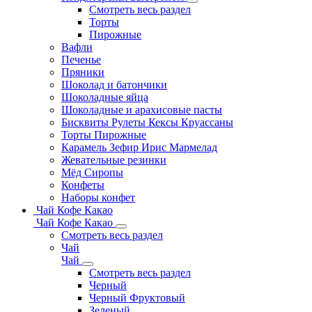
Смотреть весь раздел
Торты
Пирожные
Вафли
Печенье
Пряники
Шоколад и батончики
Шоколадные яйца
Шоколадные и арахисовые пасты
Бисквиты Рулеты Кексы Круассаны
Торты Пирожные
Карамель Зефир Ирис Мармелад
Жевательные резинки
Мёд Сиропы
Конфеты
Наборы конфет
Чай Кофе Какао
Чай Кофе Какао
Смотреть весь раздел
Чай
Чай
Смотреть весь раздел
Черный
Черный Фруктовый
Зеленый