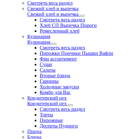
Смотреть весь раздел
Свежий хлеб и выпечка
Свежий хлеб и выпечка
Смотреть весь раздел
Хлеб СП Выпечка Пироги
Ремесленный хлеб
Кулинария
Кулинария
Смотреть весь раздел
Пирожки Пончики Пышки Вафли
Фри ассортимент
Суши
Салаты
Вторые блюда
Гарниры
Холодные закуски
Комбо для Вас
Кондитерский цех
Кондитерский цех
Смотреть весь раздел
Торты
Пирожные
Десерты Пудинги
Пицца
Блины