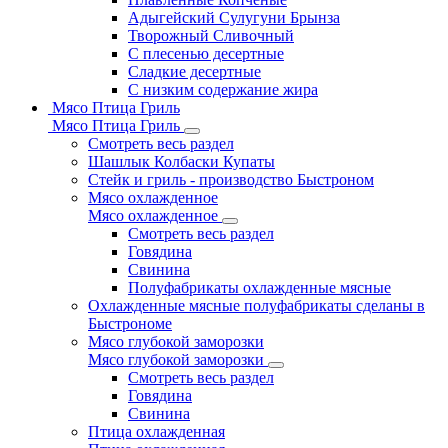
Адыгейский Сулугуни Брынза
Творожный Сливочный
С плесенью десертные
Сладкие десертные
С низким содержание жира
Мясо Птица Гриль
Мясо Птица Гриль
Смотреть весь раздел
Шашлык Колбаски Купаты
Стейк и гриль - производство Быстроном
Мясо охлажденное
Мясо охлажденное
Смотреть весь раздел
Говядина
Свинина
Полуфабрикаты охлажденные мясные
Охлажденные мясные полуфабрикаты сделаны в
Быстрономе
Мясо глубокой заморозки
Мясо глубокой заморозки
Смотреть весь раздел
Говядина
Свинина
Птица охлажденная