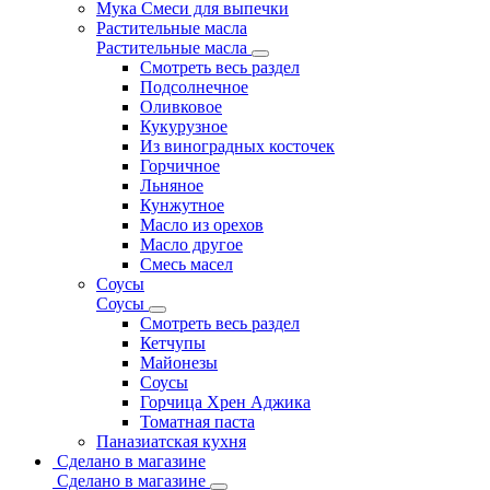
Мука Смеси для выпечки
Растительные масла
Растительные масла
Смотреть весь раздел
Подсолнечное
Оливковое
Кукурузное
Из виноградных косточек
Горчичное
Льняное
Кунжутное
Масло из орехов
Масло другое
Смесь масел
Соусы
Соусы
Смотреть весь раздел
Кетчупы
Майонезы
Соусы
Горчица Хрен Аджика
Томатная паста
Паназиатская кухня
Сделано в магазине
Сделано в магазине