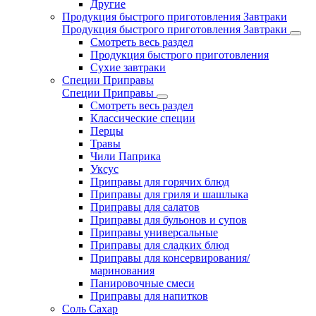
Другие
Продукция быстрого приготовления Завтраки
Продукция быстрого приготовления Завтраки
Смотреть весь раздел
Продукция быстрого приготовления
Сухие завтраки
Специи Приправы
Специи Приправы
Смотреть весь раздел
Классические специи
Перцы
Травы
Чили Паприка
Уксус
Приправы для горячих блюд
Приправы для гриля и шашлыка
Приправы для салатов
Приправы для бульонов и супов
Приправы универсальные
Приправы для сладких блюд
Приправы для консервирования/
маринования
Панировочные смеси
Приправы для напитков
Соль Сахар