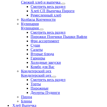
Свежий хлеб и выпечка
Смотреть весь раздел
Хлеб СП Выпечка Пироги
Ремесленный хлеб
Колбасы Копчености
Кулинария
Кулинария
Смотреть весь раздел
Пирожки Пончики Пышки Вафли
Фри ассортимент
Суши
Салаты
Вторые блюда
Гарниры
Холодные закуски
Комбо для Вас
Кондитерский цех
Кондитерский цех
Смотреть весь раздел
Торты
Пирожные
Десерты Пудинги
Пицца
Блины
Хлеб Выпечка