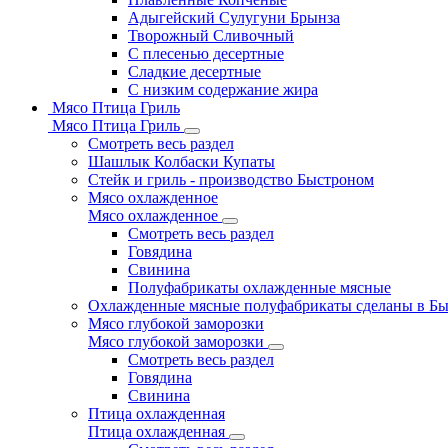
Адыгейский Сулугуни Брынза
Творожный Сливочный
С плесенью десертные
Сладкие десертные
С низким содержание жира
Мясо Птица Гриль
Мясо Птица Гриль
Смотреть весь раздел
Шашлык Колбаски Купаты
Стейк и гриль - производство Быстроном
Мясо охлажденное
Мясо охлажденное
Смотреть весь раздел
Говядина
Свинина
Полуфабрикаты охлажденные мясные
Охлажденные мясные полуфабрикаты сделаны в Б
Мясо глубокой заморозки
Мясо глубокой заморозки
Смотреть весь раздел
Говядина
Свинина
Птица охлажденная
Птица охлажденная