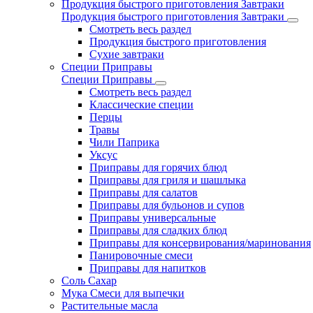
Продукция быстрого приготовления Завтраки
Продукция быстрого приготовления Завтраки
Смотреть весь раздел
Продукция быстрого приготовления
Сухие завтраки
Специи Приправы
Специи Приправы
Смотреть весь раздел
Классические специи
Перцы
Травы
Чили Паприка
Уксус
Приправы для горячих блюд
Приправы для гриля и шашлыка
Приправы для салатов
Приправы для бульонов и супов
Приправы универсальные
Приправы для сладких блюд
Приправы для консервирования/маринования
Панировочные смеси
Приправы для напитков
Соль Сахар
Мука Смеси для выпечки
Растительные масла