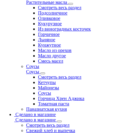
Растительные масла
Смотреть весь раздел
Подсолнечное
Оливковое
Кукурузное
Из виноградных косточек
Горчичное
Льняное
Кунжутное
Масло из орехов
Масло другое
Смесь масел
Соусы
Соусы
Смотреть весь раздел
Кетчупы
Майонезы
Соусы
Горчица Хрен Аджика
Томатная паста
Паназиатская кухня
Сделано в магазине
Сделано в магазине
Смотреть весь раздел
Свежий хлеб и выпечка