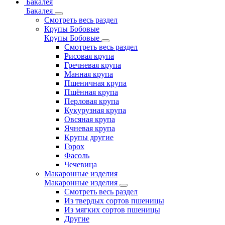
Бакалея
Бакалея
Смотреть весь раздел
Крупы Бобовые
Крупы Бобовые
Смотреть весь раздел
Рисовая крупа
Гречневая крупа
Манная крупа
Пшеничная крупа
Пшённая крупа
Перловая крупа
Кукурузная крупа
Овсяная крупа
Ячневая крупа
Крупы другие
Горох
Фасоль
Чечевица
Макаронные изделия
Макаронные изделия
Смотреть весь раздел
Из твердых сортов пшеницы
Из мягких сортов пшеницы
Другие