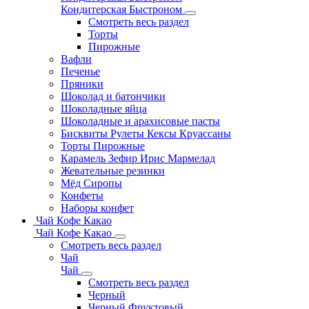
Кондитерская Быстроном
Смотреть весь раздел
Торты
Пирожные
Вафли
Печенье
Пряники
Шоколад и батончики
Шоколадные яйца
Шоколадные и арахисовые пасты
Бисквиты Рулеты Кексы Круассаны
Торты Пирожные
Карамель Зефир Ирис Мармелад
Жевательные резинки
Мёд Сиропы
Конфеты
Наборы конфет
Чай Кофе Какао
Чай Кофе Какао
Смотреть весь раздел
Чай
Чай
Смотреть весь раздел
Черный
Черный Фруктовый