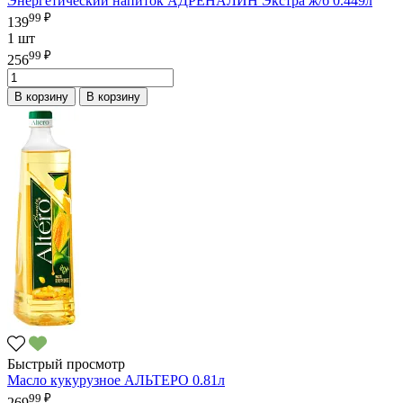
Энергетический напиток АДРЕНАЛИН Экстра ж/б 0.449л
99 ₽
139
1 шт
99 ₽
256
В корзину
В корзину
Быстрый просмотр
Масло кукурузное АЛЬТЕРО 0.81л
99 ₽
269