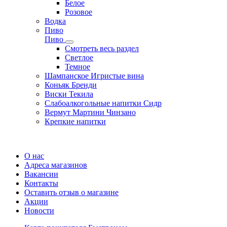
Белое
Розовое
Водка
Пиво
Пиво
Смотреть весь раздел
Cветлое
Темное
Шампанское Игристые вина
Коньяк Бренди
Виски Текила
Слабоалкогольные напитки Сидр
Вермут Мартини Чинзано
Крепкие напитки
Регистрация карты
О нас
Адреса магазинов
Вакансии
Контакты
Оставить отзыв о магазине
Акции
Новости