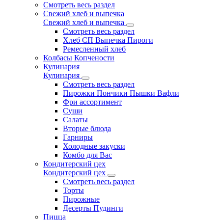
Смотреть весь раздел
Свежий хлеб и выпечка
Свежий хлеб и выпечка
Смотреть весь раздел
Хлеб СП Выпечка Пироги
Ремесленный хлеб
Колбасы Копчености
Кулинария
Кулинария
Смотреть весь раздел
Пирожки Пончики Пышки Вафли
Фри ассортимент
Суши
Салаты
Вторые блюда
Гарниры
Холодные закуски
Комбо для Вас
Кондитерский цех
Кондитерский цех
Смотреть весь раздел
Торты
Пирожные
Десерты Пудинги
Пицца