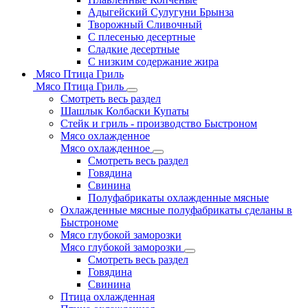
Адыгейский Сулугуни Брынза
Творожный Сливочный
С плесенью десертные
Сладкие десертные
С низким содержание жира
Мясо Птица Гриль
Мясо Птица Гриль
Смотреть весь раздел
Шашлык Колбаски Купаты
Стейк и гриль - производство Быстроном
Мясо охлажденное
Мясо охлажденное
Смотреть весь раздел
Говядина
Свинина
Полуфабрикаты охлажденные мясные
Охлажденные мясные полуфабрикаты сделаны в
Быстрономе
Мясо глубокой заморозки
Мясо глубокой заморозки
Смотреть весь раздел
Говядина
Свинина
Птица охлажденная