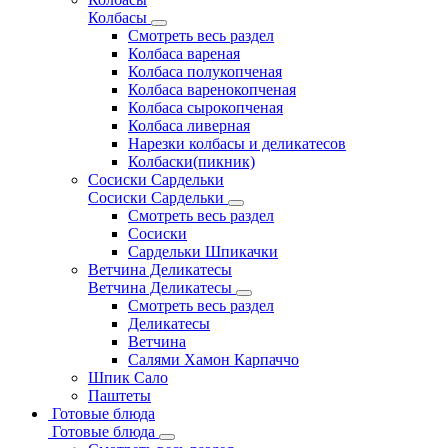
Колбасы
Смотреть весь раздел
Колбаса вареная
Колбаса полукопченая
Колбаса варенокопченая
Колбаса сырокопченая
Колбаса ливерная
Нарезки колбасы и деликатесов
Колбаски(пикник)
Сосиски Сардельки
Сосиски Сардельки
Смотреть весь раздел
Сосиски
Сардельки Шпикачки
Ветчина Деликатесы
Ветчина Деликатесы
Смотреть весь раздел
Деликатесы
Ветчина
Салями Хамон Карпаччо
Шпик Сало
Паштеты
Готовые блюда
Готовые блюда