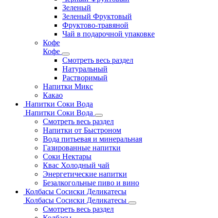
Зеленый
Зеленый Фруктовый
Фруктово-травяной
Чай в подарочной упаковке
Кофе
Кофе
Смотреть весь раздел
Натуральный
Растворимый
Напитки Микс
Какао
Напитки Соки Вода
Напитки Соки Вода
Смотреть весь раздел
Напитки от Быстроном
Вода питьевая и минеральная
Газированные напитки
Соки Нектары
Квас Холодный чай
Энергетические напитки
Безалкогольные пиво и вино
Колбасы Сосиски Деликатесы
Колбасы Сосиски Деликатесы
Смотреть весь раздел
Колбасы