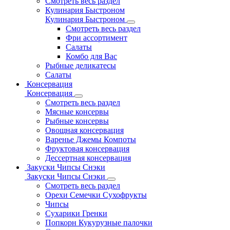
Смотреть весь раздел
Кулинария Быстроном
Кулинария Быстроном
Смотреть весь раздел
Фри ассортимент
Салаты
Комбо для Вас
Рыбные деликатесы
Салаты
Консервация
Консервация
Смотреть весь раздел
Мясные консервы
Рыбные консервы
Овощная консервация
Варенье Джемы Компоты
Фруктовая консервация
Дессертная консервация
Закуски Чипсы Снэки
Закуски Чипсы Снэки
Смотреть весь раздел
Орехи Семечки Сухофрукты
Чипсы
Сухарики Гренки
Попкорн Кукурузные палочки