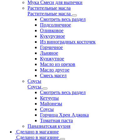
Мука Смеси для выпечки
Растительные масла
Растительные масла
Смотреть весь раздел
Подсолнечное
Оливковое
Кукурузное
Из виноградных косточек
Горчичное
Льняное
Кунжутное
Масло из орехов
Масло другое
Смесь масел
Соусы
Соусы
Смотреть весь раздел
Кетчупы
Майонезы
Соусы
Горчица Хрен Аджика
Томатная паста
Паназиатская кухня
Сделано в магазине
Сделано в магазине