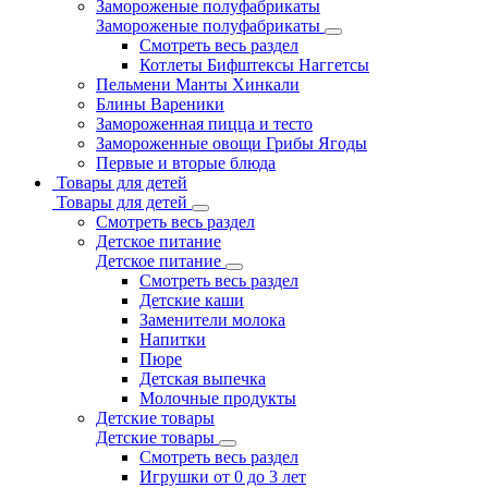
Замороженые полуфабрикаты
Замороженые полуфабрикаты
Смотреть весь раздел
Котлеты Бифштексы Наггетсы
Пельмени Манты Хинкали
Блины Вареники
Замороженная пицца и тесто
Замороженные овощи Грибы Ягоды
Первые и вторые блюда
Товары для детей
Товары для детей
Смотреть весь раздел
Детское питание
Детское питание
Смотреть весь раздел
Детские каши
Заменители молока
Напитки
Пюре
Детская выпечка
Молочные продукты
Детские товары
Детские товары
Смотреть весь раздел
Игрушки от 0 до 3 лет