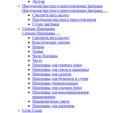
Другие
Продукция быстрого приготовления Завтраки
Продукция быстрого приготовления Завтраки
Смотреть весь раздел
Продукция быстрого приготовления
Сухие завтраки
Специи Приправы
Специи Приправы
Смотреть весь раздел
Классические специи
Перцы
Травы
Чили Паприка
Уксус
Приправы для горячих блюд
Приправы для гриля и шашлыка
Приправы для салатов
Приправы для бульонов и супов
Приправы универсальные
Приправы для сладких блюд
Приправы для консервирования/
маринования
Панировочные смеси
Приправы для напитков
Соль Сахар