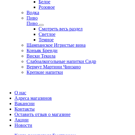
Белое
Розовое
Водка
Пиво
Пиво
Смотреть весь раздел
Cветлое
Темное
Шампанское Игристые вина
Коньяк Бренди
Виски Текила
Слабоалкогольные напитки Сидр
Вермут Мартини Чинзано
Крепкие напитки
Регистрация карты
О нас
Адреса магазинов
Вакансии
Контакты
Оставить отзыв о магазине
Акции
Новости