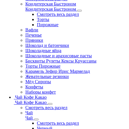
Кондитерская Быстроном
Кондитерская Быстроном
Смотреть весь раздел
Торты
Пирожные
Вафли
Печенье
Пряники
Шоколад и батончики
Шоколадные яйца
Шоколадные и арахисовые пасты
Бисквиты Рулеты Кексы Круассаны
Торты Пирожные
Карамель Зефир Ирис Мармелад
Жевательные резинки
Мёд Сиропы
Конфеты
Наборы конфет
Чай Кофе Какао
Чай Кофе Какао
Смотреть весь раздел
Чай
Чай
Смотреть весь раздел
Черный