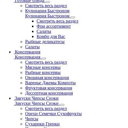
Готовые блюда
Смотреть весь раздел
Кулинария Быстроном
Кулинария Быстроном
Смотреть весь раздел
Фри ассортимент
Салаты
Комбо для Вас
Рыбные деликатесы
Салаты
Консервация
Консервация
Смотреть весь раздел
Мясные консервы
Рыбные консервы
Овощная консервация
Варенье Джемы Компоты
Фруктовая консервация
Дессертная консервация
Закуски Чипсы Снэки
Закуски Чипсы Снэки
Смотреть весь раздел
Орехи Семечки Сухофрукты
Чипсы
Сухарики Гренки