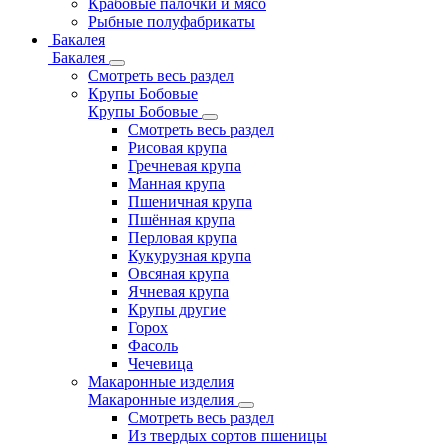
Крабовые палочки и мясо
Рыбные полуфабрикаты
Бакалея
Бакалея
Смотреть весь раздел
Крупы Бобовые
Крупы Бобовые
Смотреть весь раздел
Рисовая крупа
Гречневая крупа
Манная крупа
Пшеничная крупа
Пшённая крупа
Перловая крупа
Кукурузная крупа
Овсяная крупа
Ячневая крупа
Крупы другие
Горох
Фасоль
Чечевица
Макаронные изделия
Макаронные изделия
Смотреть весь раздел
Из твердых сортов пшеницы