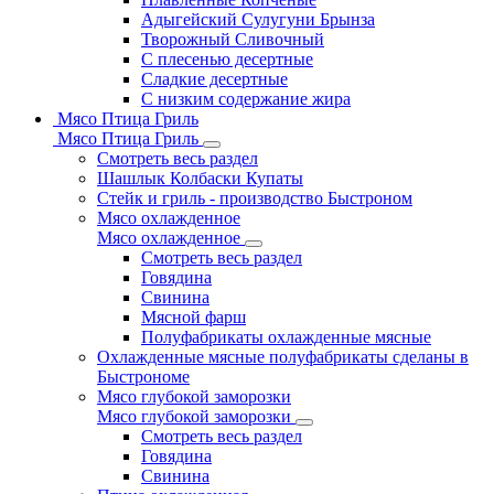
Адыгейский Сулугуни Брынза
Творожный Сливочный
С плесенью десертные
Сладкие десертные
С низким содержание жира
Мясо Птица Гриль
Мясо Птица Гриль
Смотреть весь раздел
Шашлык Колбаски Купаты
Стейк и гриль - производство Быстроном
Мясо охлажденное
Мясо охлажденное
Смотреть весь раздел
Говядина
Свинина
Мясной фарш
Полуфабрикаты охлажденные мясные
Охлажденные мясные полуфабрикаты сделаны в
Быстрономе
Мясо глубокой заморозки
Мясо глубокой заморозки
Смотреть весь раздел
Говядина
Свинина