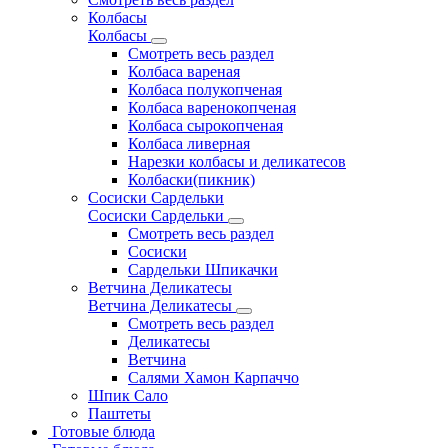
Колбасы
Колбасы
Смотреть весь раздел
Колбаса вареная
Колбаса полукопченая
Колбаса варенокопченая
Колбаса сырокопченая
Колбаса ливерная
Нарезки колбасы и деликатесов
Колбаски(пикник)
Сосиски Сардельки
Сосиски Сардельки
Смотреть весь раздел
Сосиски
Сардельки Шпикачки
Ветчина Деликатесы
Ветчина Деликатесы
Смотреть весь раздел
Деликатесы
Ветчина
Салями Хамон Карпаччо
Шпик Сало
Паштеты
Готовые блюда