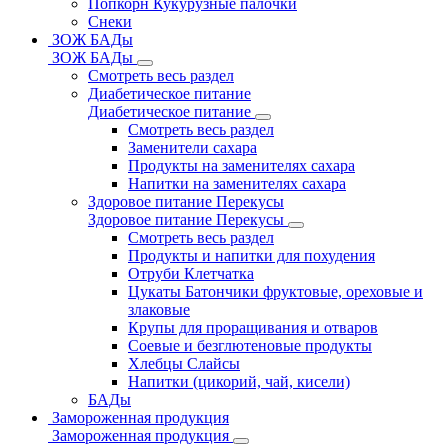
Попкорн Кукурузные палочки
Снеки
ЗОЖ БАДы
ЗОЖ БАДы
Смотреть весь раздел
Диабетическое питание
Диабетическое питание
Смотреть весь раздел
Заменители сахара
Продукты на заменителях сахара
Напитки на заменителях сахара
Здоровое питание Перекусы
Здоровое питание Перекусы
Смотреть весь раздел
Продукты и напитки для похудения
Отруби Клетчатка
Цукаты Батончики фруктовые, ореховые и
злаковые
Крупы для проращивания и отваров
Соевые и безглютеновые продукты
Хлебцы Слайсы
Напитки (цикорий, чай, кисели)
БАДы
Замороженная продукция
Замороженная продукция