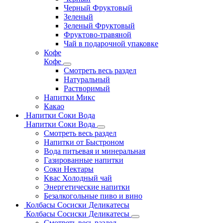
Черный Фруктовый
Зеленый
Зеленый Фруктовый
Фруктово-травяной
Чай в подарочной упаковке
Кофе
Кофе
Смотреть весь раздел
Натуральный
Растворимый
Напитки Микс
Какао
Напитки Соки Вода
Напитки Соки Вода
Смотреть весь раздел
Напитки от Быстроном
Вода питьевая и минеральная
Газированные напитки
Соки Нектары
Квас Холодный чай
Энергетические напитки
Безалкогольные пиво и вино
Колбасы Сосиски Деликатесы
Колбасы Сосиски Деликатесы
Смотреть весь раздел