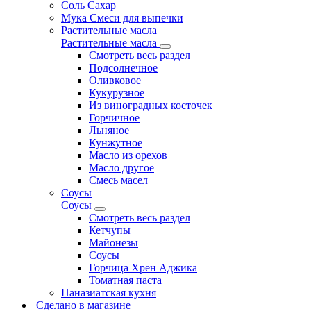
Соль Сахар
Мука Смеси для выпечки
Растительные масла
Растительные масла
Смотреть весь раздел
Подсолнечное
Оливковое
Кукурузное
Из виноградных косточек
Горчичное
Льняное
Кунжутное
Масло из орехов
Масло другое
Смесь масел
Соусы
Соусы
Смотреть весь раздел
Кетчупы
Майонезы
Соусы
Горчица Хрен Аджика
Томатная паста
Паназиатская кухня
Сделано в магазине