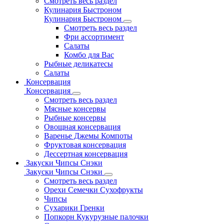
Смотреть весь раздел
Кулинария Быстроном
Кулинария Быстроном
Смотреть весь раздел
Фри ассортимент
Салаты
Комбо для Вас
Рыбные деликатесы
Салаты
Консервация
Консервация
Смотреть весь раздел
Мясные консервы
Рыбные консервы
Овощная консервация
Варенье Джемы Компоты
Фруктовая консервация
Дессертная консервация
Закуски Чипсы Снэки
Закуски Чипсы Снэки
Смотреть весь раздел
Орехи Семечки Сухофрукты
Чипсы
Сухарики Гренки
Попкорн Кукурузные палочки