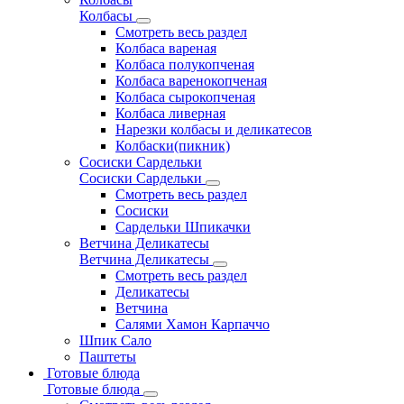
Колбасы
Смотреть весь раздел
Колбаса вареная
Колбаса полукопченая
Колбаса варенокопченая
Колбаса сырокопченая
Колбаса ливерная
Нарезки колбасы и деликатесов
Колбаски(пикник)
Сосиски Сардельки
Сосиски Сардельки
Смотреть весь раздел
Сосиски
Сардельки Шпикачки
Ветчина Деликатесы
Ветчина Деликатесы
Смотреть весь раздел
Деликатесы
Ветчина
Салями Хамон Карпаччо
Шпик Сало
Паштеты
Готовые блюда
Готовые блюда