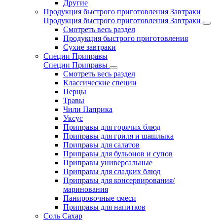
Другие
Продукция быстрого приготовления Завтраки
Продукция быстрого приготовления Завтраки
Смотреть весь раздел
Продукция быстрого приготовления
Сухие завтраки
Специи Приправы
Специи Приправы
Смотреть весь раздел
Классические специи
Перцы
Травы
Чили Паприка
Уксус
Приправы для горячих блюд
Приправы для гриля и шашлыка
Приправы для салатов
Приправы для бульонов и супов
Приправы универсальные
Приправы для сладких блюд
Приправы для консервирования/
маринования
Панировочные смеси
Приправы для напитков
Соль Сахар