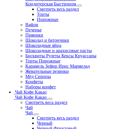
Кондитерская Быстроном
Смотреть весь раздел
Торты
Пирожные
Вафли
Печенье
Пряники
Шоколад и батончики
Шоколадные яйца
Шоколадные и арахисовые пасты
Бисквиты Рулеты Кексы Круассаны
Торты Пирожные
Карамель Зефир Ирис Мармелад
Жевательные резинки
Мёд Сиропы
Конфеты
Наборы конфет
Чай Кофе Какао
Чай Кофе Какао
Смотреть весь раздел
Чай
Чай
Смотреть весь раздел
Черный
Черный Фруктовый