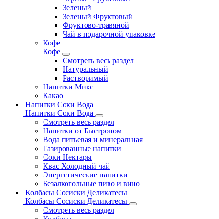
Зеленый
Зеленый Фруктовый
Фруктово-травяной
Чай в подарочной упаковке
Кофе
Кофе
Смотреть весь раздел
Натуральный
Растворимый
Напитки Микс
Какао
Напитки Соки Вода
Напитки Соки Вода
Смотреть весь раздел
Напитки от Быстроном
Вода питьевая и минеральная
Газированные напитки
Соки Нектары
Квас Холодный чай
Энергетические напитки
Безалкогольные пиво и вино
Колбасы Сосиски Деликатесы
Колбасы Сосиски Деликатесы
Смотреть весь раздел
Колбасы