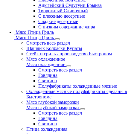
Адыгейский Сулугуни Брынза
Творожный Сливочный
С плесенью десертные
Сладкие десертные
С низким содержание жира
Мясо Птица Гриль
Мясо Птица Гриль
Смотреть весь раздел
Шашлык Колбаски Купаты
Стейк и гриль - производство Быстроном
Мясо охлажденное
Мясо охлажденное
Смотреть весь раздел
Говядина
Свинина
Полуфабрикаты охлажденные мясные
Охлажденные мясные полуфабрикаты сделаны в
Быстрономе
Мясо глубокой заморозки
Мясо глубокой заморозки
Смотреть весь раздел
Говядина
Свинина
Птица охлажденная