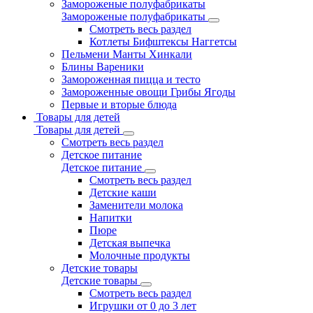
Замороженые полуфабрикаты
Замороженые полуфабрикаты
Смотреть весь раздел
Котлеты Бифштексы Наггетсы
Пельмени Манты Хинкали
Блины Вареники
Замороженная пицца и тесто
Замороженные овощи Грибы Ягоды
Первые и вторые блюда
Товары для детей
Товары для детей
Смотреть весь раздел
Детское питание
Детское питание
Смотреть весь раздел
Детские каши
Заменители молока
Напитки
Пюре
Детская выпечка
Молочные продукты
Детские товары
Детские товары
Смотреть весь раздел
Игрушки от 0 до 3 лет