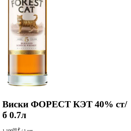
Виски ФОРЕСТ КЭТ 40% ст/
б 0.7л
98 ₽
1 199
/
1 шт