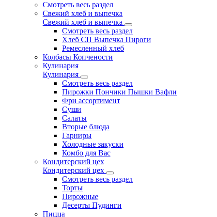
Смотреть весь раздел
Свежий хлеб и выпечка
Свежий хлеб и выпечка
Смотреть весь раздел
Хлеб СП Выпечка Пироги
Ремесленный хлеб
Колбасы Копчености
Кулинария
Кулинария
Смотреть весь раздел
Пирожки Пончики Пышки Вафли
Фри ассортимент
Суши
Салаты
Вторые блюда
Гарниры
Холодные закуски
Комбо для Вас
Кондитерский цех
Кондитерский цех
Смотреть весь раздел
Торты
Пирожные
Десерты Пудинги
Пицца