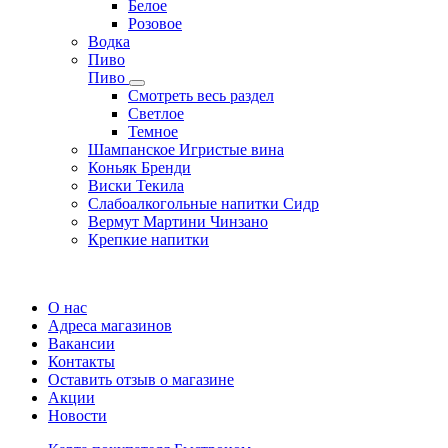
Белое
Розовое
Водка
Пиво
Пиво
Смотреть весь раздел
Cветлое
Темное
Шампанское Игристые вина
Коньяк Бренди
Виски Текила
Слабоалкогольные напитки Сидр
Вермут Мартини Чинзано
Крепкие напитки
Регистрация карты
О нас
Адреса магазинов
Вакансии
Контакты
Оставить отзыв о магазине
Акции
Новости