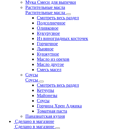
Мука Смеси для выпечки
Растительные масла
Растительные масла
Смотреть весь раздел
Подсолнечное
Оливковое
Кукурузное
Из виноградных косточек
Горчичное
Льняное
Кунжутное
Масло из орехов
Масло другое
Смесь масел
Соусы
Соусы
Смотреть весь раздел
Кетчупы
Майонезы
Соусы
Горчица Хрен Аджика
Томатная паста
Паназиатская кухня
Сделано в магазине
Сделано в магазине