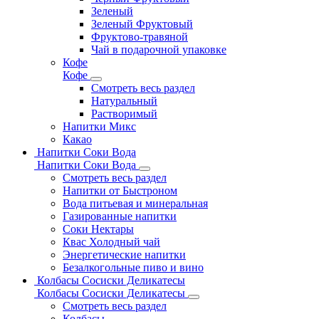
Зеленый
Зеленый Фруктовый
Фруктово-травяной
Чай в подарочной упаковке
Кофе
Кофе
Смотреть весь раздел
Натуральный
Растворимый
Напитки Микс
Какао
Напитки Соки Вода
Напитки Соки Вода
Смотреть весь раздел
Напитки от Быстроном
Вода питьевая и минеральная
Газированные напитки
Соки Нектары
Квас Холодный чай
Энергетические напитки
Безалкогольные пиво и вино
Колбасы Сосиски Деликатесы
Колбасы Сосиски Деликатесы
Смотреть весь раздел
Колбасы