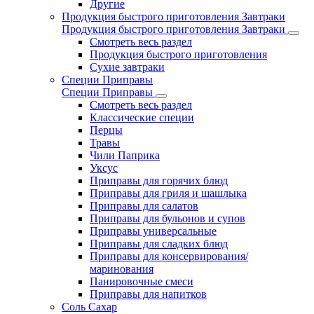
Другие
Продукция быстрого приготовления Завтраки
Продукция быстрого приготовления Завтраки
Смотреть весь раздел
Продукция быстрого приготовления
Сухие завтраки
Специи Приправы
Специи Приправы
Смотреть весь раздел
Классические специи
Перцы
Травы
Чили Паприка
Уксус
Приправы для горячих блюд
Приправы для гриля и шашлыка
Приправы для салатов
Приправы для бульонов и супов
Приправы универсальные
Приправы для сладких блюд
Приправы для консервирования/
маринования
Панировочные смеси
Приправы для напитков
Соль Сахар