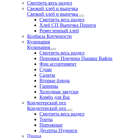
Смотреть весь раздел
Свежий хлеб и выпечка
Свежий хлеб и выпечка
Смотреть весь раздел
Хлеб СП Выпечка Пироги
Ремесленный хлеб
Колбасы Копчености
Кулинария
Кулинария
Смотреть весь раздел
Пирожки Пончики Пышки Вафли
Фри ассортимент
Суши
Салаты
Вторые блюда
Гарниры
Холодные закуски
Комбо для Вас
Кондитерский цех
Кондитерский цех
Смотреть весь раздел
Торты
Пирожные
Десерты Пудинги
Пицца