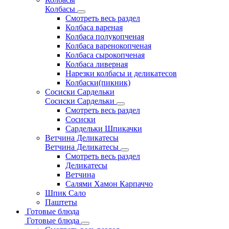
Колбасы
Смотреть весь раздел
Колбаса вареная
Колбаса полукопченая
Колбаса варенокопченая
Колбаса сырокопченая
Колбаса ливерная
Нарезки колбасы и деликатесов
Колбаски(пикник)
Сосиски Сардельки
Сосиски Сардельки
Смотреть весь раздел
Сосиски
Сардельки Шпикачки
Ветчина Деликатесы
Ветчина Деликатесы
Смотреть весь раздел
Деликатесы
Ветчина
Салями Хамон Карпаччо
Шпик Сало
Паштеты
Готовые блюда
Готовые блюда