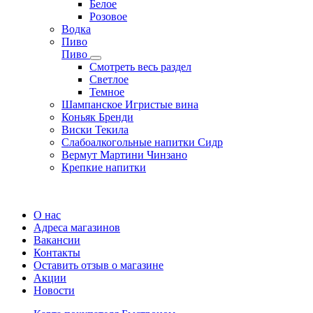
Белое
Розовое
Водка
Пиво
Пиво
Смотреть весь раздел
Cветлое
Темное
Шампанское Игристые вина
Коньяк Бренди
Виски Текила
Слабоалкогольные напитки Сидр
Вермут Мартини Чинзано
Крепкие напитки
Регистрация карты
О нас
Адреса магазинов
Вакансии
Контакты
Оставить отзыв о магазине
Акции
Новости