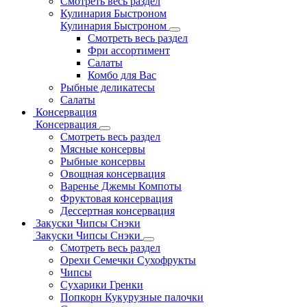
Смотреть весь раздел
Кулинария Быстроном
Кулинария Быстроном
Смотреть весь раздел
Фри ассортимент
Салаты
Комбо для Вас
Рыбные деликатесы
Салаты
Консервация
Консервация
Смотреть весь раздел
Мясные консервы
Рыбные консервы
Овощная консервация
Варенье Джемы Компоты
Фруктовая консервация
Дессертная консервация
Закуски Чипсы Снэки
Закуски Чипсы Снэки
Смотреть весь раздел
Орехи Семечки Сухофрукты
Чипсы
Сухарики Гренки
Попкорн Кукурузные палочки