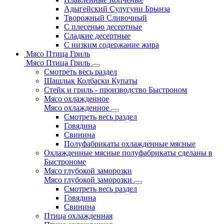
Адыгейский Сулугуни Брынза
Творожный Сливочный
С плесенью десертные
Сладкие десертные
С низким содержание жира
Мясо Птица Гриль
Мясо Птица Гриль
Смотреть весь раздел
Шашлык Колбаски Купаты
Стейк и гриль - производство Быстроном
Мясо охлажденное
Мясо охлажденное
Смотреть весь раздел
Говядина
Свинина
Полуфабрикаты охлажденные мясные
Охлажденные мясные полуфабрикаты сделаны в
Быстрономе
Мясо глубокой заморозки
Мясо глубокой заморозки
Смотреть весь раздел
Говядина
Свинина
Птица охлажденная