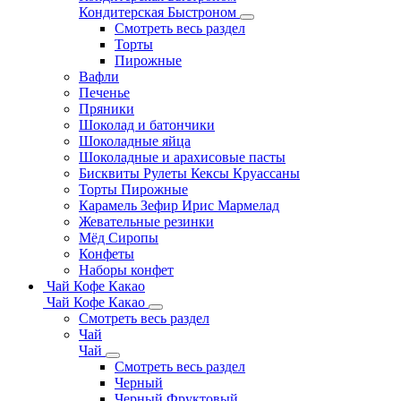
Кондитерская Быстроном
Смотреть весь раздел
Торты
Пирожные
Вафли
Печенье
Пряники
Шоколад и батончики
Шоколадные яйца
Шоколадные и арахисовые пасты
Бисквиты Рулеты Кексы Круассаны
Торты Пирожные
Карамель Зефир Ирис Мармелад
Жевательные резинки
Мёд Сиропы
Конфеты
Наборы конфет
Чай Кофе Какао
Чай Кофе Какао
Смотреть весь раздел
Чай
Чай
Смотреть весь раздел
Черный
Черный Фруктовый