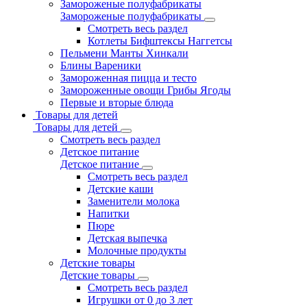
Замороженые полуфабрикаты
Замороженые полуфабрикаты
Смотреть весь раздел
Котлеты Бифштексы Наггетсы
Пельмени Манты Хинкали
Блины Вареники
Замороженная пицца и тесто
Замороженные овощи Грибы Ягоды
Первые и вторые блюда
Товары для детей
Товары для детей
Смотреть весь раздел
Детское питание
Детское питание
Смотреть весь раздел
Детские каши
Заменители молока
Напитки
Пюре
Детская выпечка
Молочные продукты
Детские товары
Детские товары
Смотреть весь раздел
Игрушки от 0 до 3 лет