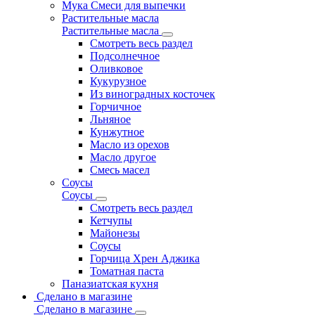
Мука Смеси для выпечки
Растительные масла
Растительные масла
Смотреть весь раздел
Подсолнечное
Оливковое
Кукурузное
Из виноградных косточек
Горчичное
Льняное
Кунжутное
Масло из орехов
Масло другое
Смесь масел
Соусы
Соусы
Смотреть весь раздел
Кетчупы
Майонезы
Соусы
Горчица Хрен Аджика
Томатная паста
Паназиатская кухня
Сделано в магазине
Сделано в магазине