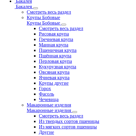
Бакалея
Бакалея
Смотреть весь раздел
Крупы Бобовые
Крупы Бобовые
Смотреть весь раздел
Рисовая крупа
Гречневая крупа
Манная крупа
Пшеничная крупа
Пшённая крупа
Перловая крупа
Кукурузная крупа
Овсяная крупа
Ячневая крупа
Крупы другие
Горох
Фасоль
Чечевица
Макаронные изделия
Макаронные изделия
Смотреть весь раздел
Из твердых сортов пшеницы
Из мягких сортов пшеницы
Другие