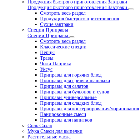
Продукция быстрого приготовления Завтраки
Продукция быстрого приготовления Завтраки
Смотреть весь раздел
Продукция быстрого приготовления
Сухие завтраки
Специи Приправы
Специи Приправы
Смотреть весь раздел
Классические специи
Перцы
Травы
Чили Паприка
Уксус
Приправы для горячих блюд
Приправы для гриля и шашлыка
Приправы для салатов
Приправы для бульонов и супов
Приправы универсальные
Приправы для сладких блюд
Приправы для консервирования/маринования
Панировочные смеси
Приправы для напитков
Соль Сахар
Мука Смеси для выпечки
Растительные масла