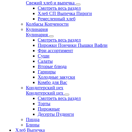
Свежий хлеб и выпечка
Смотреть весь раздел
Хлеб СП Выпечка Пироги
Ремесленный хлеб
Колбасы Копчености
Кулинария
Кулинария
Смотреть весь раздел
Пирожки Пончики Пышки Вафли
Фри ассортимент
Суши
Салаты
Вторые блюда
Гарниры
Холодные закуски
Комбо для Вас
Кондитерский цех
Кондитерский цех
Смотреть весь раздел
Торты
Пирожные
Десерты Пудинги
Пицца
Блины
Хлеб Выпечка