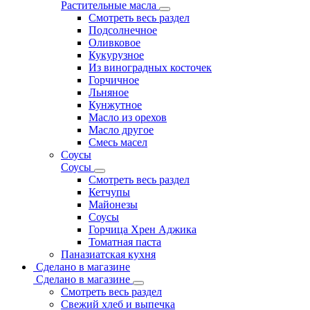
Растительные масла
Смотреть весь раздел
Подсолнечное
Оливковое
Кукурузное
Из виноградных косточек
Горчичное
Льняное
Кунжутное
Масло из орехов
Масло другое
Смесь масел
Соусы
Соусы
Смотреть весь раздел
Кетчупы
Майонезы
Соусы
Горчица Хрен Аджика
Томатная паста
Паназиатская кухня
Сделано в магазине
Сделано в магазине
Смотреть весь раздел
Свежий хлеб и выпечка