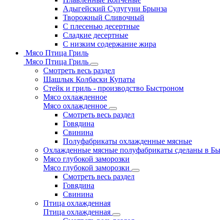
Адыгейский Сулугуни Брынза
Творожный Сливочный
С плесенью десертные
Сладкие десертные
С низким содержание жира
Мясо Птица Гриль
Мясо Птица Гриль
Смотреть весь раздел
Шашлык Колбаски Купаты
Стейк и гриль - производство Быстроном
Мясо охлажденное
Мясо охлажденное
Смотреть весь раздел
Говядина
Свинина
Полуфабрикаты охлажденные мясные
Охлажденные мясные полуфабрикаты сделаны в Б
Мясо глубокой заморозки
Мясо глубокой заморозки
Смотреть весь раздел
Говядина
Свинина
Птица охлажденная
Птица охлажденная