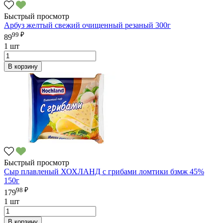
Быстрый просмотр
Арбуз желтый свежий очищенный резаный 300г
99 ₽
89
1 шт
В корзину
Быстрый просмотр
Сыр плавленый ХОХЛАНД с грибами ломтики бзмж 45%
150г
98 ₽
179
1 шт
В корзину