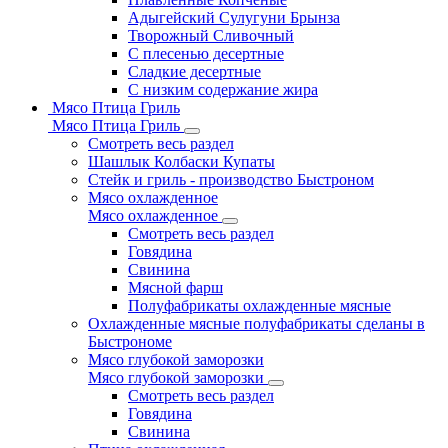
Адыгейский Сулугуни Брынза
Творожный Сливочный
С плесенью десертные
Сладкие десертные
С низким содержание жира
Мясо Птица Гриль
Мясо Птица Гриль
Смотреть весь раздел
Шашлык Колбаски Купаты
Стейк и гриль - производство Быстроном
Мясо охлажденное
Мясо охлажденное
Смотреть весь раздел
Говядина
Свинина
Мясной фарш
Полуфабрикаты охлажденные мясные
Охлажденные мясные полуфабрикаты сделаны в
Быстрономе
Мясо глубокой заморозки
Мясо глубокой заморозки
Смотреть весь раздел
Говядина
Свинина