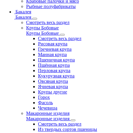
Крабовые палочки и мясо
Рыбные полуфабрикаты
Бакалея
Бакалея
Смотреть весь раздел
Крупы Бобовые
Крупы Бобовые
Смотреть весь раздел
Рисовая крупа
Гречневая крупа
Манная крупа
Пшеничная крупа
Пшённая крупа
Перловая крупа
Кукурузная крупа
Овсяная крупа
Ячневая крупа
Крупы другие
Горох
Фасоль
Чечевица
Макаронные изделия
Макаронные изделия
Смотреть весь раздел
Из твердых сортов пшеницы