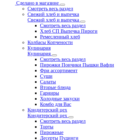
Сделано в магазине
Смотреть весь раздел
Свежий хлеб и выпечка
Свежий хлеб и выпечка
Смотреть весь раздел
Хлеб СП Выпечка Пироги
Ремесленный хлеб
Колбасы Копчености
Кулинария
Кулинария
Смотреть весь раздел
Пирожки Пончики Пышки Вафли
Фри ассортимент
Суши
Салаты
Вторые блюда
Гарниры
Холодные закуски
Комбо для Вас
Кондитерский цех
Кондитерский цех
Смотреть весь раздел
Торты
Пирожные
Десерты Пудинги