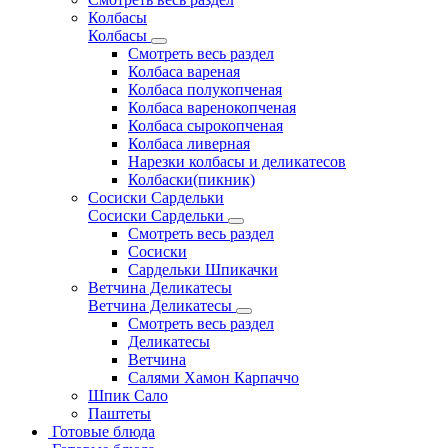
Колбасы
Колбасы
Смотреть весь раздел
Колбаса вареная
Колбаса полукопченая
Колбаса варенокопченая
Колбаса сырокопченая
Колбаса ливерная
Нарезки колбасы и деликатесов
Колбаски(пикник)
Сосиски Сардельки
Сосиски Сардельки
Смотреть весь раздел
Сосиски
Сардельки Шпикачки
Ветчина Деликатесы
Ветчина Деликатесы
Смотреть весь раздел
Деликатесы
Ветчина
Салями Хамон Карпаччо
Шпик Сало
Паштеты
Готовые блюда