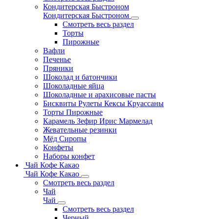
Кондитерская Быстроном
Кондитерская Быстроном
Смотреть весь раздел
Торты
Пирожные
Вафли
Печенье
Пряники
Шоколад и батончики
Шоколадные яйца
Шоколадные и арахисовые пасты
Бисквиты Рулеты Кексы Круассаны
Торты Пирожные
Карамель Зефир Ирис Мармелад
Жевательные резинки
Мёд Сиропы
Конфеты
Наборы конфет
Чай Кофе Какао
Чай Кофе Какао
Смотреть весь раздел
Чай
Чай
Смотреть весь раздел
Черный