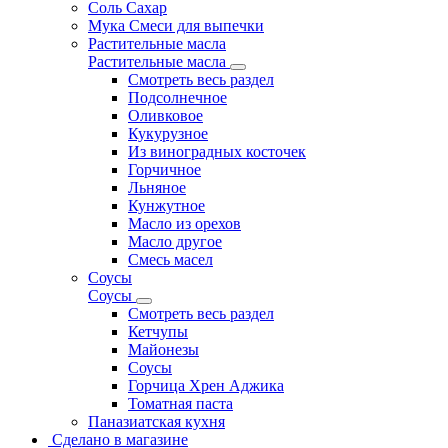
Соль Сахар
Мука Смеси для выпечки
Растительные масла
Растительные масла
Смотреть весь раздел
Подсолнечное
Оливковое
Кукурузное
Из виноградных косточек
Горчичное
Льняное
Кунжутное
Масло из орехов
Масло другое
Смесь масел
Соусы
Соусы
Смотреть весь раздел
Кетчупы
Майонезы
Соусы
Горчица Хрен Аджика
Томатная паста
Паназиатская кухня
Сделано в магазине