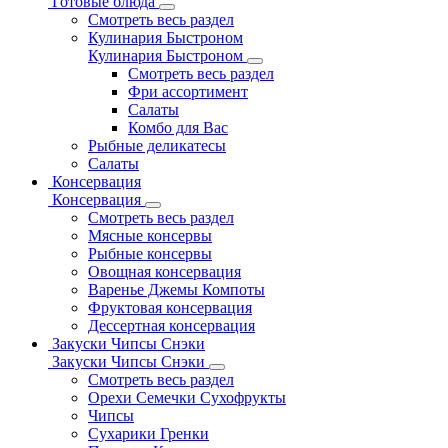
Готовые блюда
Смотреть весь раздел
Кулинария Быстроном
Кулинария Быстроном
Смотреть весь раздел
Фри ассортимент
Салаты
Комбо для Вас
Рыбные деликатесы
Салаты
Консервация
Консервация
Смотреть весь раздел
Мясные консервы
Рыбные консервы
Овощная консервация
Варенье Джемы Компоты
Фруктовая консервация
Дессертная консервация
Закуски Чипсы Снэки
Закуски Чипсы Снэки
Смотреть весь раздел
Орехи Семечки Сухофрукты
Чипсы
Сухарики Гренки