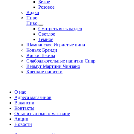
Белое
Розовое
Водка
Пиво
Пиво
Смотреть весь раздел
Cветлое
Темное
Шампанское Игристые вина
Коньяк Бренди
Виски Текила
Слабоалкогольные напитки Сидр
Вермут Мартини Чинзано
Крепкие напитки
Регистрация карты
О нас
Адреса магазинов
Вакансии
Контакты
Оставить отзыв о магазине
Акции
Новости