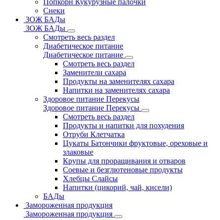
Попкорн Кукурузные палочки
Снеки
ЗОЖ БАДы
ЗОЖ БАДы
Смотреть весь раздел
Диабетическое питание
Диабетическое питание
Смотреть весь раздел
Заменители сахара
Продукты на заменителях сахара
Напитки на заменителях сахара
Здоровое питание Перекусы
Здоровое питание Перекусы
Смотреть весь раздел
Продукты и напитки для похудения
Отруби Клетчатка
Цукаты Батончики фруктовые, ореховые и
злаковые
Крупы для проращивания и отваров
Соевые и безглютеновые продукты
Хлебцы Слайсы
Напитки (цикорий, чай, кисели)
БАДы
Замороженная продукция
Замороженная продукция