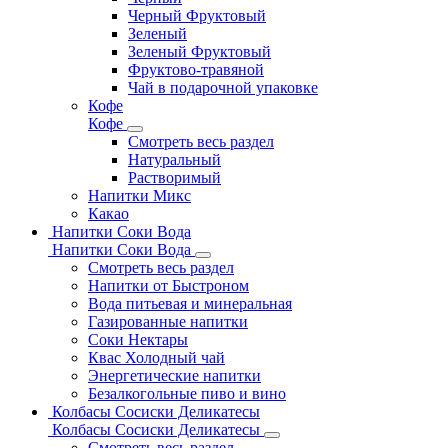
Черный Фруктовый
Зеленый
Зеленый Фруктовый
Фруктово-травяной
Чай в подарочной упаковке
Кофе
Кофе
Смотреть весь раздел
Натуральный
Растворимый
Напитки Микс
Какао
Напитки Соки Вода
Напитки Соки Вода
Смотреть весь раздел
Напитки от Быстроном
Вода питьевая и минеральная
Газированные напитки
Соки Нектары
Квас Холодный чай
Энергетические напитки
Безалкогольные пиво и вино
Колбасы Сосиски Деликатесы
Колбасы Сосиски Деликатесы
Смотреть весь раздел