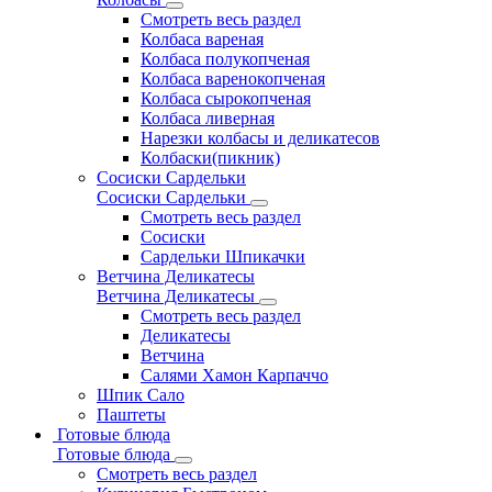
Смотреть весь раздел
Колбаса вареная
Колбаса полукопченая
Колбаса варенокопченая
Колбаса сырокопченая
Колбаса ливерная
Нарезки колбасы и деликатесов
Колбаски(пикник)
Сосиски Сардельки
Сосиски Сардельки
Смотреть весь раздел
Сосиски
Сардельки Шпикачки
Ветчина Деликатесы
Ветчина Деликатесы
Смотреть весь раздел
Деликатесы
Ветчина
Салями Хамон Карпаччо
Шпик Сало
Паштеты
Готовые блюда
Готовые блюда
Смотреть весь раздел