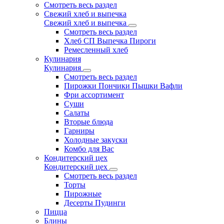
Смотреть весь раздел
Свежий хлеб и выпечка
Свежий хлеб и выпечка
Смотреть весь раздел
Хлеб СП Выпечка Пироги
Ремесленный хлеб
Кулинария
Кулинария
Смотреть весь раздел
Пирожки Пончики Пышки Вафли
Фри ассортимент
Суши
Салаты
Вторые блюда
Гарниры
Холодные закуски
Комбо для Вас
Кондитерский цех
Кондитерский цех
Смотреть весь раздел
Торты
Пирожные
Десерты Пудинги
Пицца
Блины