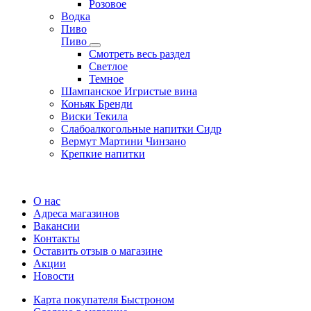
Розовое
Водка
Пиво
Пиво
Смотреть весь раздел
Cветлое
Темное
Шампанское Игристые вина
Коньяк Бренди
Виски Текила
Слабоалкогольные напитки Сидр
Вермут Мартини Чинзано
Крепкие напитки
Регистрация карты
О нас
Адреса магазинов
Вакансии
Контакты
Оставить отзыв о магазине
Акции
Новости
Карта покупателя Быстроном