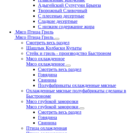
Адыгейский Сулугуни Брынза
Творожный Сливочный
С плесенью десертные
Сладкие десертные
С низким содержание жира
Мясо Птица Гриль
Мясо Птица Гриль
Смотреть весь раздел
Шашлык Колбаски Купаты
Стейк и гриль - производство Быстроном
Мясо охлажденное
Мясо охлажденное
Смотреть весь раздел
Говядина
Свинина
Полуфабрикаты охлажденные мясные
Охлажденные мясные полуфабрикаты сделаны в
Быстрономе
Мясо глубокой заморозки
Мясо глубокой заморозки
Смотреть весь раздел
Говядина
Свинина
Птица охлажденная