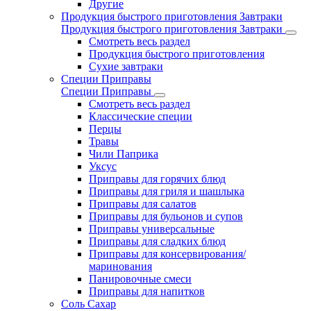
Другие
Продукция быстрого приготовления Завтраки
Продукция быстрого приготовления Завтраки
Смотреть весь раздел
Продукция быстрого приготовления
Сухие завтраки
Специи Приправы
Специи Приправы
Смотреть весь раздел
Классические специи
Перцы
Травы
Чили Паприка
Уксус
Приправы для горячих блюд
Приправы для гриля и шашлыка
Приправы для салатов
Приправы для бульонов и супов
Приправы универсальные
Приправы для сладких блюд
Приправы для консервирования/
маринования
Панировочные смеси
Приправы для напитков
Соль Сахар