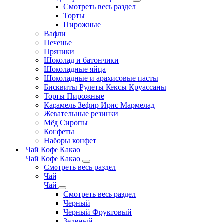
Смотреть весь раздел
Торты
Пирожные
Вафли
Печенье
Пряники
Шоколад и батончики
Шоколадные яйца
Шоколадные и арахисовые пасты
Бисквиты Рулеты Кексы Круассаны
Торты Пирожные
Карамель Зефир Ирис Мармелад
Жевательные резинки
Мёд Сиропы
Конфеты
Наборы конфет
Чай Кофе Какао
Чай Кофе Какао
Смотреть весь раздел
Чай
Чай
Смотреть весь раздел
Черный
Черный Фруктовый
Зеленый