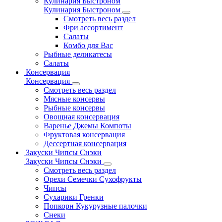
Кулинария Быстроном
Кулинария Быстроном
Смотреть весь раздел
Фри ассортимент
Салаты
Комбо для Вас
Рыбные деликатесы
Салаты
Консервация
Консервация
Смотреть весь раздел
Мясные консервы
Рыбные консервы
Овощная консервация
Варенье Джемы Компоты
Фруктовая консервация
Дессертная консервация
Закуски Чипсы Снэки
Закуски Чипсы Снэки
Смотреть весь раздел
Орехи Семечки Сухофрукты
Чипсы
Сухарики Гренки
Попкорн Кукурузные палочки
Снеки