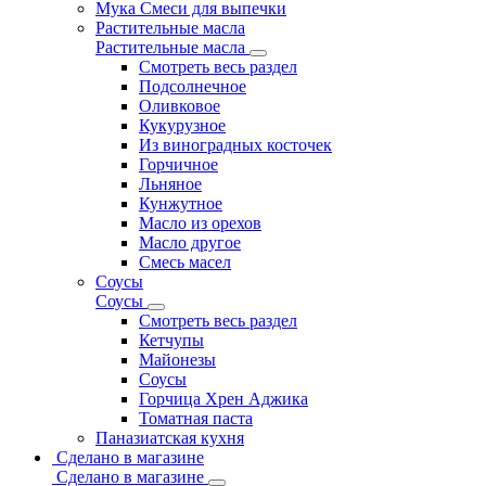
Мука Смеси для выпечки
Растительные масла
Растительные масла
Смотреть весь раздел
Подсолнечное
Оливковое
Кукурузное
Из виноградных косточек
Горчичное
Льняное
Кунжутное
Масло из орехов
Масло другое
Смесь масел
Соусы
Соусы
Смотреть весь раздел
Кетчупы
Майонезы
Соусы
Горчица Хрен Аджика
Томатная паста
Паназиатская кухня
Сделано в магазине
Сделано в магазине