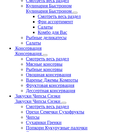
Смотреть весь раздел
Кулинария Быстроном
Кулинария Быстроном
Смотреть весь раздел
Фри ассортимент
Салаты
Комбо для Вас
Рыбные деликатесы
Салаты
Консервация
Консервация
Смотреть весь раздел
Мясные консервы
Рыбные консервы
Овощная консервация
Варенье Джемы Компоты
Фруктовая консервация
Дессертная консервация
Закуски Чипсы Снэки
Закуски Чипсы Снэки
Смотреть весь раздел
Орехи Семечки Сухофрукты
Чипсы
Сухарики Гренки
Попкорн Кукурузные палочки