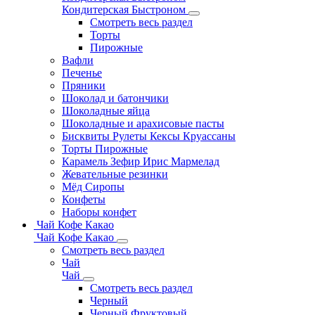
Кондитерская Быстроном
Смотреть весь раздел
Торты
Пирожные
Вафли
Печенье
Пряники
Шоколад и батончики
Шоколадные яйца
Шоколадные и арахисовые пасты
Бисквиты Рулеты Кексы Круассаны
Торты Пирожные
Карамель Зефир Ирис Мармелад
Жевательные резинки
Мёд Сиропы
Конфеты
Наборы конфет
Чай Кофе Какао
Чай Кофе Какао
Смотреть весь раздел
Чай
Чай
Смотреть весь раздел
Черный
Черный Фруктовый