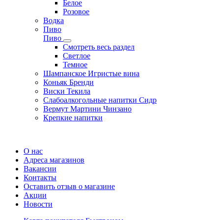
Белое
Розовое
Водка
Пиво
Пиво
Смотреть весь раздел
Cветлое
Темное
Шампанское Игристые вина
Коньяк Бренди
Виски Текила
Слабоалкогольные напитки Сидр
Вермут Мартини Чинзано
Крепкие напитки
Регистрация карты
О нас
Адреса магазинов
Вакансии
Контакты
Оставить отзыв о магазине
Акции
Новости