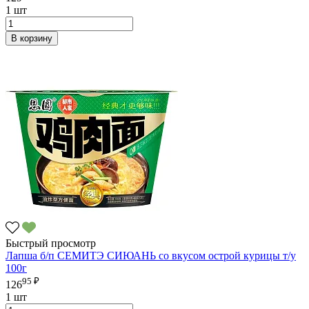
1 шт
В корзину
Быстрый просмотр
Лапша б/п СЕМИТЭ СИЮАНЬ со вкусом острой курицы т/у
100г
95 ₽
126
1 шт