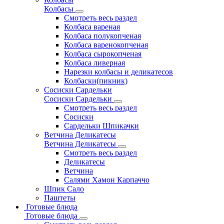
Колбасы
Смотреть весь раздел
Колбаса вареная
Колбаса полукопченая
Колбаса варенокопченая
Колбаса сырокопченая
Колбаса ливерная
Нарезки колбасы и деликатесов
Колбаски(пикник)
Сосиски Сардельки
Сосиски Сардельки
Смотреть весь раздел
Сосиски
Сардельки Шпикачки
Ветчина Деликатесы
Ветчина Деликатесы
Смотреть весь раздел
Деликатесы
Ветчина
Салями Хамон Карпаччо
Шпик Сало
Паштеты
Готовые блюда
Готовые блюда