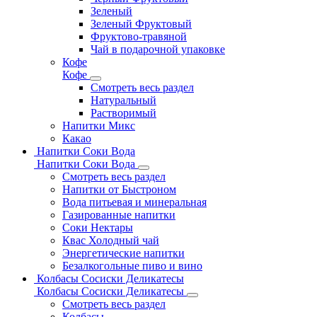
Зеленый
Зеленый Фруктовый
Фруктово-травяной
Чай в подарочной упаковке
Кофе
Кофе
Смотреть весь раздел
Натуральный
Растворимый
Напитки Микс
Какао
Напитки Соки Вода
Напитки Соки Вода
Смотреть весь раздел
Напитки от Быстроном
Вода питьевая и минеральная
Газированные напитки
Соки Нектары
Квас Холодный чай
Энергетические напитки
Безалкогольные пиво и вино
Колбасы Сосиски Деликатесы
Колбасы Сосиски Деликатесы
Смотреть весь раздел
Колбасы