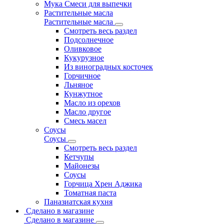
Мука Смеси для выпечки
Растительные масла
Растительные масла
Смотреть весь раздел
Подсолнечное
Оливковое
Кукурузное
Из виноградных косточек
Горчичное
Льняное
Кунжутное
Масло из орехов
Масло другое
Смесь масел
Соусы
Соусы
Смотреть весь раздел
Кетчупы
Майонезы
Соусы
Горчица Хрен Аджика
Томатная паста
Паназиатская кухня
Сделано в магазине
Сделано в магазине