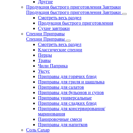
Другие
Продукция быстрого приготовления Завтраки
Продукция быстрого приготовления Завтраки
Смотреть весь раздел
Продукция быстрого приготовления
Сухие завтраки
Специи Приправы
Специи Приправы
Смотреть весь раздел
Классические специи
Перцы
Травы
Чили Паприка
Уксус
Приправы для горячих блюд
Приправы для гриля и шашлыка
Приправы для салатов
Приправы для бульонов и супов
Приправы универсальные
Приправы для сладких блюд
Приправы для консервирования/
маринования
Панировочные смеси
Приправы для напитков
Соль Сахар