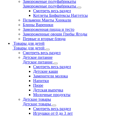
Замороженые полуфабрикаты
Замороженые полуфабрикаты
Смотреть весь раздел
Котлеты Бифштексы Наггетсы
Пельмени Манты Хинкали
Блины Вареники
Замороженная пицца и тесто
Замороженные овощи Грибы Ягоды
Первые и вторые блюда
Товары для детей
Товары для детей
Смотреть весь раздел
Детское питание
Детское питание
Смотреть весь раздел
Детские каши
Заменители молока
Напитки
Пюре
Детская выпечка
Молочные продукты
Детские товары
Детские товары
Смотреть весь раздел
Игрушки от 0 до 3 лет