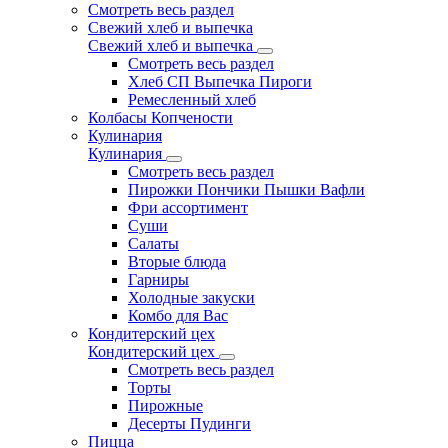
Смотреть весь раздел
Свежий хлеб и выпечка
Свежий хлеб и выпечка
Смотреть весь раздел
Хлеб СП Выпечка Пироги
Ремесленный хлеб
Колбасы Копчености
Кулинария
Кулинария
Смотреть весь раздел
Пирожки Пончики Пышки Вафли
Фри ассортимент
Суши
Салаты
Вторые блюда
Гарниры
Холодные закуски
Комбо для Вас
Кондитерский цех
Кондитерский цех
Смотреть весь раздел
Торты
Пирожные
Десерты Пудинги
Пицца