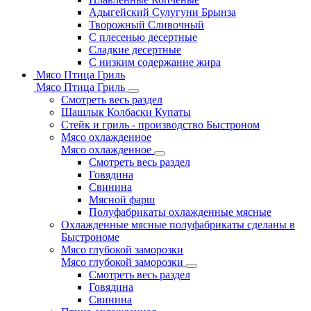
Адыгейский Сулугуни Брынза
Творожный Сливочный
С плесенью десертные
Сладкие десертные
С низким содержание жира
Мясо Птица Гриль
Мясо Птица Гриль
Смотреть весь раздел
Шашлык Колбаски Купаты
Стейк и гриль - производство Быстроном
Мясо охлажденное
Мясо охлажденное
Смотреть весь раздел
Говядина
Свинина
Мясной фарш
Полуфабрикаты охлажденные мясные
Охлажденные мясные полуфабрикаты сделаны в
Быстрономе
Мясо глубокой заморозки
Мясо глубокой заморозки
Смотреть весь раздел
Говядина
Свинина