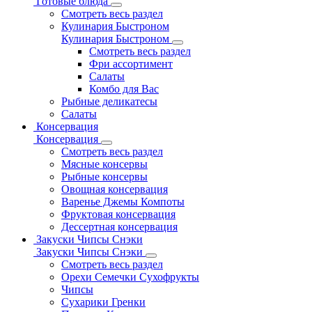
Готовые блюда
Смотреть весь раздел
Кулинария Быстроном
Кулинария Быстроном
Смотреть весь раздел
Фри ассортимент
Салаты
Комбо для Вас
Рыбные деликатесы
Салаты
Консервация
Консервация
Смотреть весь раздел
Мясные консервы
Рыбные консервы
Овощная консервация
Варенье Джемы Компоты
Фруктовая консервация
Дессертная консервация
Закуски Чипсы Снэки
Закуски Чипсы Снэки
Смотреть весь раздел
Орехи Семечки Сухофрукты
Чипсы
Сухарики Гренки