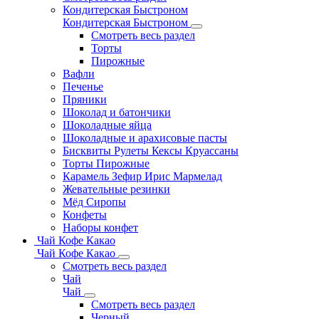
Кондитерская Быстроном
Кондитерская Быстроном
Смотреть весь раздел
Торты
Пирожные
Вафли
Печенье
Пряники
Шоколад и батончики
Шоколадные яйца
Шоколадные и арахисовые пасты
Бисквиты Рулеты Кексы Круассаны
Торты Пирожные
Карамель Зефир Ирис Мармелад
Жевательные резинки
Мёд Сиропы
Конфеты
Наборы конфет
Чай Кофе Какао
Чай Кофе Какао
Смотреть весь раздел
Чай
Чай
Смотреть весь раздел
Черный