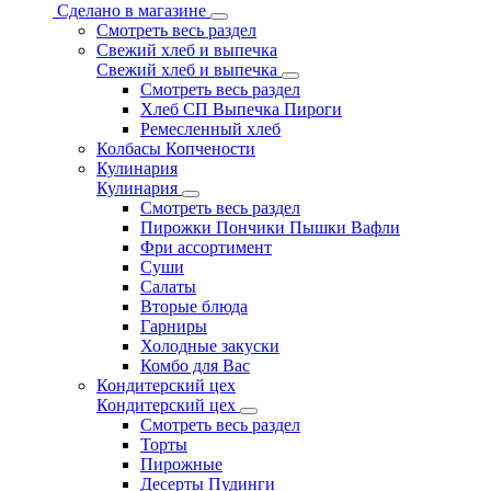
Сделано в магазине
Смотреть весь раздел
Свежий хлеб и выпечка
Свежий хлеб и выпечка
Смотреть весь раздел
Хлеб СП Выпечка Пироги
Ремесленный хлеб
Колбасы Копчености
Кулинария
Кулинария
Смотреть весь раздел
Пирожки Пончики Пышки Вафли
Фри ассортимент
Суши
Салаты
Вторые блюда
Гарниры
Холодные закуски
Комбо для Вас
Кондитерский цех
Кондитерский цех
Смотреть весь раздел
Торты
Пирожные
Десерты Пудинги