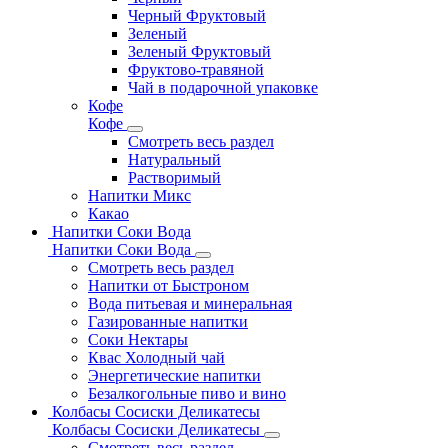
Черный Фруктовый
Зеленый
Зеленый Фруктовый
Фруктово-травяной
Чай в подарочной упаковке
Кофе
Кофе
Смотреть весь раздел
Натуральный
Растворимый
Напитки Микс
Какао
Напитки Соки Вода
Напитки Соки Вода
Смотреть весь раздел
Напитки от Быстроном
Вода питьевая и минеральная
Газированные напитки
Соки Нектары
Квас Холодный чай
Энергетические напитки
Безалкогольные пиво и вино
Колбасы Сосиски Деликатесы
Колбасы Сосиски Деликатесы
Смотреть весь раздел