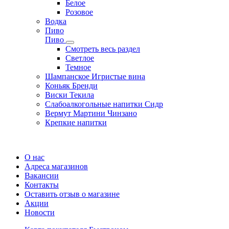
Белое
Розовое
Водка
Пиво
Пиво
Смотреть весь раздел
Cветлое
Темное
Шампанское Игристые вина
Коньяк Бренди
Виски Текила
Слабоалкогольные напитки Сидр
Вермут Мартини Чинзано
Крепкие напитки
Регистрация карты
О нас
Адреса магазинов
Вакансии
Контакты
Оставить отзыв о магазине
Акции
Новости