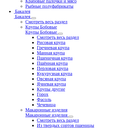
Крабовые палочки и мясо
Рыбные полуфабрикаты
Бакалея
Бакалея
Смотреть весь раздел
Крупы Бобовые
Крупы Бобовые
Смотреть весь раздел
Рисовая крупа
Гречневая крупа
Манная крупа
Пшеничная крупа
Пшённая крупа
Перловая крупа
Кукурузная крупа
Овсяная крупа
Ячневая крупа
Крупы другие
Горох
Фасоль
Чечевица
Макаронные изделия
Макаронные изделия
Смотреть весь раздел
Из твердых сортов пшеницы