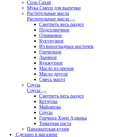
Соль Сахар
Мука Смеси для выпечки
Растительные масла
Растительные масла
Смотреть весь раздел
Подсолнечное
Оливковое
Кукурузное
Из виноградных косточек
Горчичное
Льняное
Кунжутное
Масло из орехов
Масло другое
Смесь масел
Соусы
Соусы
Смотреть весь раздел
Кетчупы
Майонезы
Соусы
Горчица Хрен Аджика
Томатная паста
Паназиатская кухня
Сделано в магазине