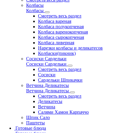
Колбасы
Колбасы
Смотреть весь раздел
Колбаса вареная
Колбаса полукопченая
Колбаса варенокопченая
Колбаса сырокопченая
Колбаса ливерная
Нарезки колбасы и деликатесов
Колбаски(пикник)
Сосиски Сардельки
Сосиски Сардельки
Смотреть весь раздел
Сосиски
Сардельки Шпикачки
Ветчина Деликатесы
Ветчина Деликатесы
Смотреть весь раздел
Деликатесы
Ветчина
Салями Хамон Карпаччо
Шпик Сало
Паштеты
Готовые блюда