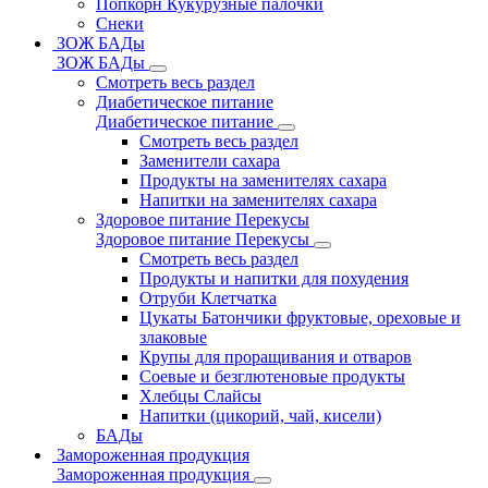
Попкорн Кукурузные палочки
Снеки
ЗОЖ БАДы
ЗОЖ БАДы
Смотреть весь раздел
Диабетическое питание
Диабетическое питание
Смотреть весь раздел
Заменители сахара
Продукты на заменителях сахара
Напитки на заменителях сахара
Здоровое питание Перекусы
Здоровое питание Перекусы
Смотреть весь раздел
Продукты и напитки для похудения
Отруби Клетчатка
Цукаты Батончики фруктовые, ореховые и
злаковые
Крупы для проращивания и отваров
Соевые и безглютеновые продукты
Хлебцы Слайсы
Напитки (цикорий, чай, кисели)
БАДы
Замороженная продукция
Замороженная продукция