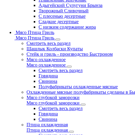
Адыгейский Сулугуни Брынза
Творожный Сливочный
С плесенью десертные
Сладкие десертные
С низким содержание жира
Мясо Птица Гриль
Мясо Птица Гриль
Смотреть весь раздел
Шашлык Колбаски Купаты
Стейк и гриль - производство Быстроном
Мясо охлажденное
Мясо охлажденное
Смотреть весь раздел
Говядина
Свинина
Полуфабрикаты охлажденные мясные
Охлажденные мясные полуфабрикаты сделаны в Б
Мясо глубокой заморозки
Мясо глубокой заморозки
Смотреть весь раздел
Говядина
Свинина
Птица охлажденная
Птица охлажденная