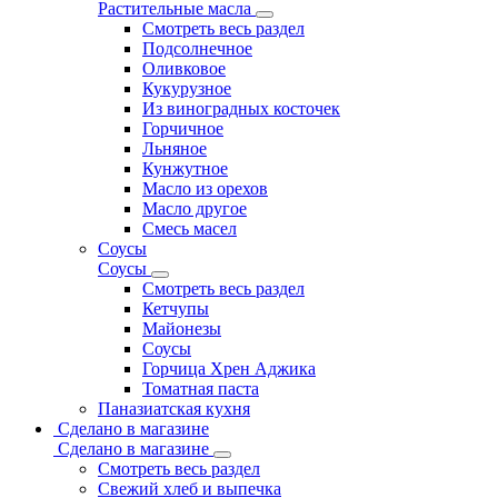
Растительные масла
Смотреть весь раздел
Подсолнечное
Оливковое
Кукурузное
Из виноградных косточек
Горчичное
Льняное
Кунжутное
Масло из орехов
Масло другое
Смесь масел
Соусы
Соусы
Смотреть весь раздел
Кетчупы
Майонезы
Соусы
Горчица Хрен Аджика
Томатная паста
Паназиатская кухня
Сделано в магазине
Сделано в магазине
Смотреть весь раздел
Свежий хлеб и выпечка