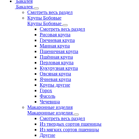
Бакалея
Бакалея
Смотреть весь раздел
Крупы Бобовые
Крупы Бобовые
Смотреть весь раздел
Рисовая крупа
Гречневая крупа
Манная крупа
Пшеничная крупа
Пшённая крупа
Перловая крупа
Кукурузная крупа
Овсяная крупа
Ячневая крупа
Крупы другие
Горох
Фасоль
Чечевица
Макаронные изделия
Макаронные изделия
Смотреть весь раздел
Из твердых сортов пшеницы
Из мягких сортов пшеницы
Другие