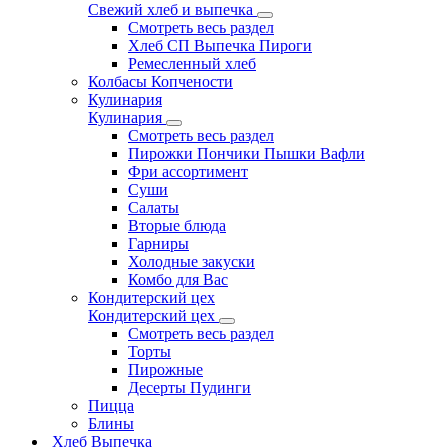
Свежий хлеб и выпечка
Смотреть весь раздел
Хлеб СП Выпечка Пироги
Ремесленный хлеб
Колбасы Копчености
Кулинария
Кулинария
Смотреть весь раздел
Пирожки Пончики Пышки Вафли
Фри ассортимент
Суши
Салаты
Вторые блюда
Гарниры
Холодные закуски
Комбо для Вас
Кондитерский цех
Кондитерский цех
Смотреть весь раздел
Торты
Пирожные
Десерты Пудинги
Пицца
Блины
Хлеб Выпечка