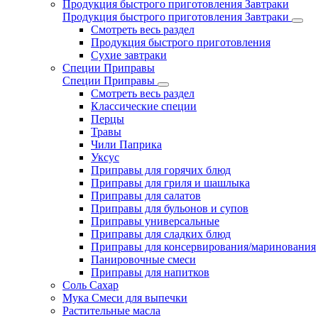
Продукция быстрого приготовления Завтраки
Продукция быстрого приготовления Завтраки
Смотреть весь раздел
Продукция быстрого приготовления
Сухие завтраки
Специи Приправы
Специи Приправы
Смотреть весь раздел
Классические специи
Перцы
Травы
Чили Паприка
Уксус
Приправы для горячих блюд
Приправы для гриля и шашлыка
Приправы для салатов
Приправы для бульонов и супов
Приправы универсальные
Приправы для сладких блюд
Приправы для консервирования/маринования
Панировочные смеси
Приправы для напитков
Соль Сахар
Мука Смеси для выпечки
Растительные масла