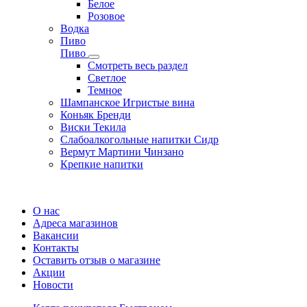
Белое
Розовое
Водка
Пиво
Пиво
Смотреть весь раздел
Cветлое
Темное
Шампанское Игристые вина
Коньяк Бренди
Виски Текила
Слабоалкогольные напитки Сидр
Вермут Мартини Чинзано
Крепкие напитки
Регистрация карты
О нас
Адреса магазинов
Вакансии
Контакты
Оставить отзыв о магазине
Акции
Новости