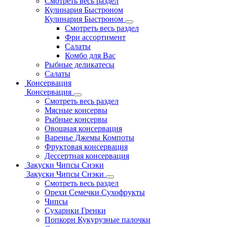
Смотреть весь раздел
Кулинария Быстроном
Кулинария Быстроном
Смотреть весь раздел
Фри ассортимент
Салаты
Комбо для Вас
Рыбные деликатесы
Салаты
Консервация
Консервация
Смотреть весь раздел
Мясные консервы
Рыбные консервы
Овощная консервация
Варенье Джемы Компоты
Фруктовая консервация
Дессертная консервация
Закуски Чипсы Снэки
Закуски Чипсы Снэки
Смотреть весь раздел
Орехи Семечки Сухофрукты
Чипсы
Сухарики Гренки
Попкорн Кукурузные палочки