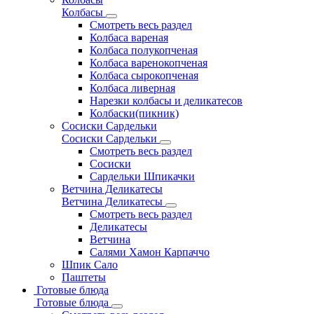
Колбасы
Смотреть весь раздел
Колбаса вареная
Колбаса полукопченая
Колбаса варенокопченая
Колбаса сырокопченая
Колбаса ливерная
Нарезки колбасы и деликатесов
Колбаски(пикник)
Сосиски Сардельки
Сосиски Сардельки
Смотреть весь раздел
Сосиски
Сардельки Шпикачки
Ветчина Деликатесы
Ветчина Деликатесы
Смотреть весь раздел
Деликатесы
Ветчина
Салями Хамон Карпаччо
Шпик Сало
Паштеты
Готовые блюда
Готовые блюда