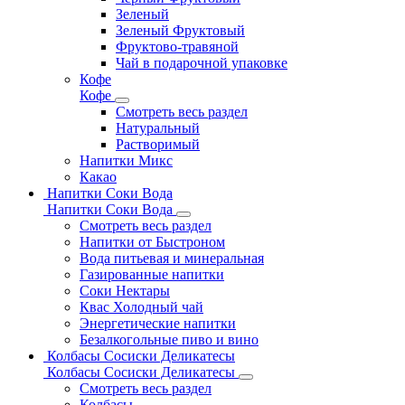
Зеленый
Зеленый Фруктовый
Фруктово-травяной
Чай в подарочной упаковке
Кофе
Кофе
Смотреть весь раздел
Натуральный
Растворимый
Напитки Микс
Какао
Напитки Соки Вода
Напитки Соки Вода
Смотреть весь раздел
Напитки от Быстроном
Вода питьевая и минеральная
Газированные напитки
Соки Нектары
Квас Холодный чай
Энергетические напитки
Безалкогольные пиво и вино
Колбасы Сосиски Деликатесы
Колбасы Сосиски Деликатесы
Смотреть весь раздел
Колбасы