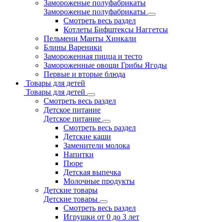
Замороженые полуфабрикаты
Замороженые полуфабрикаты
Смотреть весь раздел
Котлеты Бифштексы Наггетсы
Пельмени Манты Хинкали
Блины Вареники
Замороженная пицца и тесто
Замороженные овощи Грибы Ягоды
Первые и вторые блюда
Товары для детей
Товары для детей
Смотреть весь раздел
Детское питание
Детское питание
Смотреть весь раздел
Детские каши
Заменители молока
Напитки
Пюре
Детская выпечка
Молочные продукты
Детские товары
Детские товары
Смотреть весь раздел
Игрушки от 0 до 3 лет