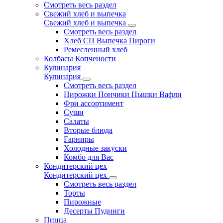
Смотреть весь раздел
Свежий хлеб и выпечка
Свежий хлеб и выпечка
Смотреть весь раздел
Хлеб СП Выпечка Пироги
Ремесленный хлеб
Колбасы Копчености
Кулинария
Кулинария
Смотреть весь раздел
Пирожки Пончики Пышки Вафли
Фри ассортимент
Суши
Салаты
Вторые блюда
Гарниры
Холодные закуски
Комбо для Вас
Кондитерский цех
Кондитерский цех
Смотреть весь раздел
Торты
Пирожные
Десерты Пудинги
Пицца