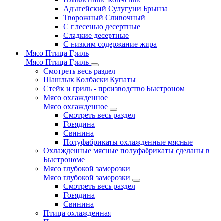
Адыгейский Сулугуни Брынза
Творожный Сливочный
С плесенью десертные
Сладкие десертные
С низким содержание жира
Мясо Птица Гриль
Мясо Птица Гриль
Смотреть весь раздел
Шашлык Колбаски Купаты
Стейк и гриль - производство Быстроном
Мясо охлажденное
Мясо охлажденное
Смотреть весь раздел
Говядина
Свинина
Полуфабрикаты охлажденные мясные
Охлажденные мясные полуфабрикаты сделаны в
Быстрономе
Мясо глубокой заморозки
Мясо глубокой заморозки
Смотреть весь раздел
Говядина
Свинина
Птица охлажденная