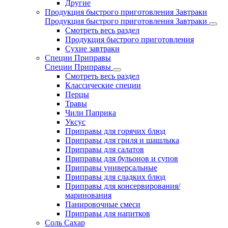
Другие
Продукция быстрого приготовления Завтраки
Продукция быстрого приготовления Завтраки
Смотреть весь раздел
Продукция быстрого приготовления
Сухие завтраки
Специи Приправы
Специи Приправы
Смотреть весь раздел
Классические специи
Перцы
Травы
Чили Паприка
Уксус
Приправы для горячих блюд
Приправы для гриля и шашлыка
Приправы для салатов
Приправы для бульонов и супов
Приправы универсальные
Приправы для сладких блюд
Приправы для консервирования/
маринования
Панировочные смеси
Приправы для напитков
Соль Сахар