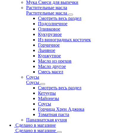
Мука Смеси для выпечки
Растительные масла
Растительные масла
Смотреть весь раздел
Подсолнечное
Оливковое
Кукурузное
Из виноградных косточек
Горчичное
Льняное
Кунжутное
Масло из орехов
Масло другое
Смесь масел
Соусы
Соусы
Смотреть весь раздел
Кетчупы
Майонезы
Соусы
Горчица Хрен Аджика
Томатная паста
Паназиатская кухня
Сделано в магазине
Сделано в магазине