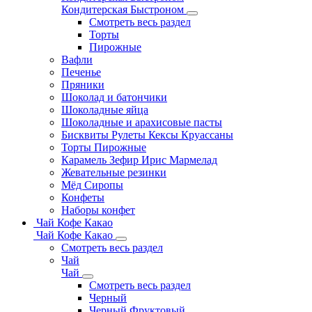
Кондитерская Быстроном
Смотреть весь раздел
Торты
Пирожные
Вафли
Печенье
Пряники
Шоколад и батончики
Шоколадные яйца
Шоколадные и арахисовые пасты
Бисквиты Рулеты Кексы Круассаны
Торты Пирожные
Карамель Зефир Ирис Мармелад
Жевательные резинки
Мёд Сиропы
Конфеты
Наборы конфет
Чай Кофе Какао
Чай Кофе Какао
Смотреть весь раздел
Чай
Чай
Смотреть весь раздел
Черный
Черный Фруктовый